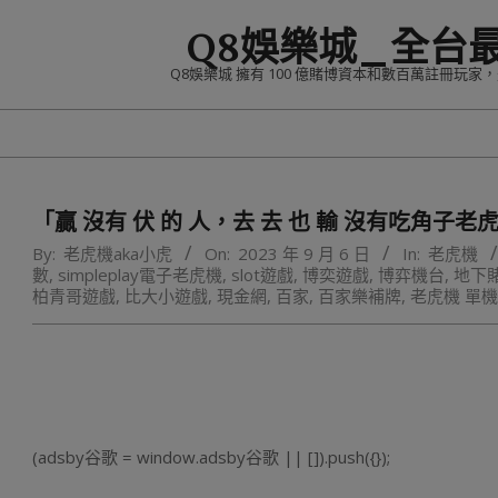
Skip
Q8娛樂城_全台
to
content
Q8娛樂城 擁有 100 億賭博資本和數百萬註冊玩
「贏 沒有 伏 的 人，去 去 也 輸 沒有吃角子老
By:
老虎機aka小虎
On:
2023 年 9 月 6 日
In:
老虎機
數
,
simpleplay電子老虎機
,
slot遊戲
,
博奕遊戲
,
博弈機台
,
地下
柏青哥遊戲
,
比大小遊戲
,
現金網
,
百家
,
百家樂補牌
,
老虎機 單機
(adsby谷歌 = window.adsby谷歌 || []).push({});