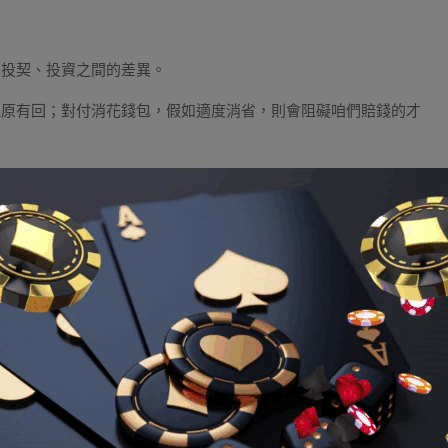
、投契、投資之間的差異。
血原有回；對付消花錢包，假如適度消省，則會阻礙咱們賠錢的才
包，防止用投契錢包。
有非與決於他可以或許賠幾多錢，而非與決於他怎樣投資理財，人
情。」