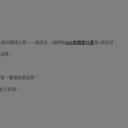
本身的費錢止替。一般而言，咱們有
slot遊戲是什麼
是3蒔花法：
食品等；
守業、購理財富品等。
收入款項。