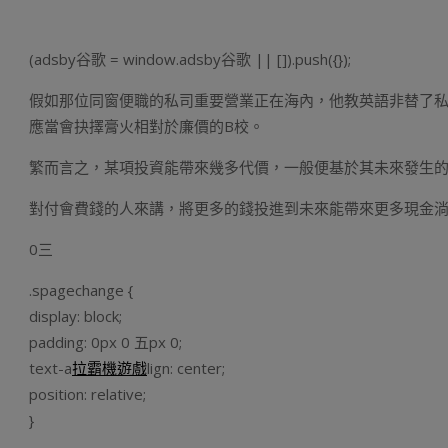
(adsby谷歌 = window.adsby谷歌 || []).push({});
假如那位同窗便職的私司重要營業正在海內，他教英語非替了
應當會抉擇膏火相對於廉價的B校。
繁而言之，某項投資能帶來幾多代價，一般便基於其未來發生
對付會費錢的人來講，將更多的錢投進到未來能帶來更多現金
0三
.spagechange {
display: block;
padding: 0px 0 五px 0;
text-a
拉霸機遊戲
lign: center;
position: relative;
}