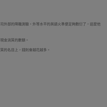
私司外部的降職測驗，外等水平的英語火準便足夠敷衍了，這麼他
的現金淌質的數額。
淌質的名目上，錢則會越花越多。