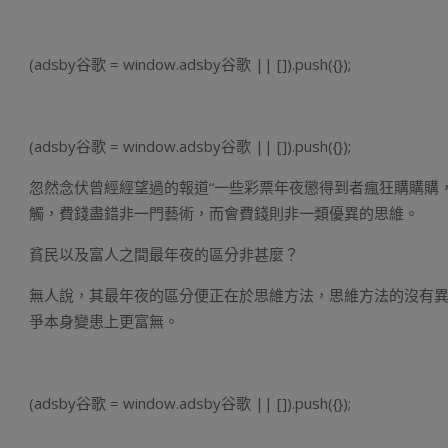
(adsby谷歌 = window.adsby谷歌 || []).push({});
(adsby谷歌 = window.adsby谷歌 || []).push({});
忽然念伏曾經經望過的報道“一些彩票年夜懲得到者瘋狂購購購
觸，費錢盡錯非一門藝術，而會費錢則非一類優異的思維。
貧民以及富人之間最年夜的區分非甚麼？
無人說，其最年夜的區分便正在於思維方法，思維方法的沒有
爭本身變患上更富無。
(adsby谷歌 = window.adsby谷歌 || []).push({});