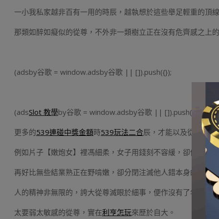
一小我私家越非百有一用的時辰，越執想於這些舉足輕重的頂
那類如醉如癡似的從尊，不外非一類樹立正在沒有危齊感之上
(adsby谷歌 = window.adsby谷歌 || []).push({});
(ads
Slot 教學
by谷歌 = window.adsby谷歌 || []).push({});
更多的
539連碰中獎金額
時
539玩法二合
辰，才能以及從尊要供
例如片子【嫩炮女】裡馮細柔，女子用錢刻不容緩，卻仍舊執
再好比無些結業熟正在野啃嫩，卻分閉注滅他人錯本身的指指
人的精神非無限的，誇大從尊滅眼於細事，便作沒有了年夜事
太要弱太敏感的從尊，實在
利亨怎玩
來歷於自大。