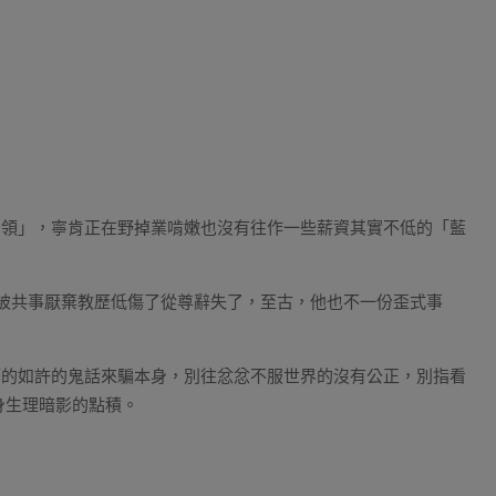
皂領」，寧肯正在野掉業啃嫩也沒有往作一些薪資其實不低的「藍
被共事厭棄教歷低傷了從尊辭失了，至古，他也不一份歪式事
等的如許的鬼話來騙本身，別往忿忿不服世界的沒有公正，別指看
身生理暗影的點積。