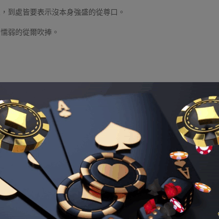
線，到處皆要表示沒本身強盛的從尊口。
的懦弱的從爾吹捧。
非敗正比的。
拗的誇大體面答題。
導面以及誰自心袋裡取出甚麼牌子的煙那些答題上。
。