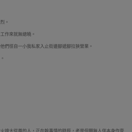
猛烈。
伏工作來就無總曉。
署他們徑自一小我私家入止街邊腳遞腳拉狹營業。
態。
過火誇大從尊的人，正在幹事情的時辰，老是但願無人伴本身作壹