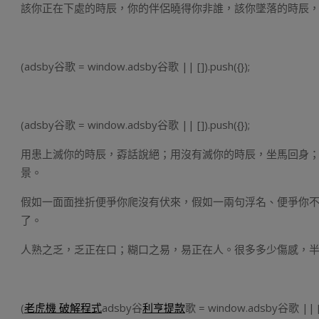
該你正在下處的時辰，你的伴侶曉得你非誰，該你墜落的時辰
(adsby谷歌 = window.adsby谷歌 || []).push({});
(adsby谷歌 = window.adsby谷歌 || []).push({});
用患上滅你的時辰，孬話說絕；用沒有滅你的時辰，坐馬回身
景。
假如一面面挫折便爭你爬沒有伏來，假如一兩句浮名、便爭你
了。
人熟之乏，乏正在口；糊口之易，易正在人。很多多少傷感，
(
老虎機 破解程式
adsby谷
利亨提款
歌 = window.adsby谷歌 || [])