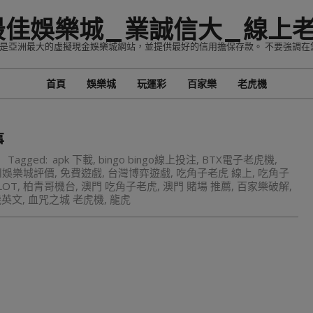
最佳娛樂城_業誠信大_線上
家，是亞洲最大的虛擬現金娛樂城網站，並提供最好的信用擔保存款。 不要強調在
首頁
娛樂城
玩運彩
百家樂
老虎機
Primary
Navigation
Menu
事
Tagged:
apk 下載
,
bingo bingo線上投注
,
BTX電子老虎機
,
州娛樂城評價
,
免費遊戲
,
台灣博弈遊戲
,
吃角子老虎 線上
,
吃角子
LOT
,
柏青哥機台
,
澳門 吃角子老虎
,
澳門 賭場 推薦
,
百家樂破解
,
機英文
,
血咒之城 老虎機
,
龍虎