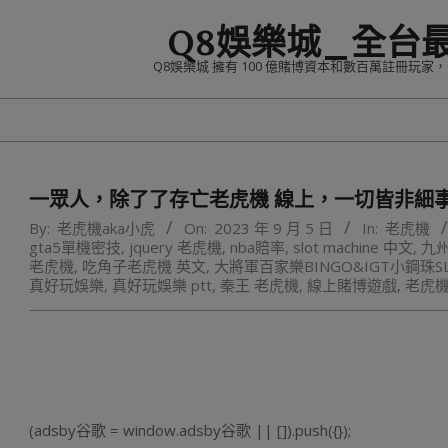
Skip
Q8娛樂城_全台
to
content
Q8娛樂城 擁有 100 億賭博資本和數百萬註冊玩
一眾人，除了了存亡老虎機 線上，一切皆非細
By:
老虎機aka小虎
On:
2023 年 9 月 5 日
In:
老虎機
gta5單機密技
,
jquery 老虎機
,
nba賠率
,
slot machine 中文
,
九
老虎機
,
吃角子老虎機 英文
,
大將軍百家樂BINGO&IGT小鋼珠S
真好玩娛樂
,
真好玩娛樂 ptt
,
秦王 老虎機
,
線上賭博遊戲
,
老虎
(adsby谷歌 = window.adsby谷歌 || []).push({});