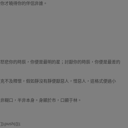
，你才曉得你的伴侶非誰。
；怒悲你的時辰，你便是最明的星；討厭你的時辰，你便是最差的
不克不及釋懷，假如靜沒有靜便厭惡人，憎惡人，這格式便過小
半非糊口，半非本身。身顯於市，口顯于林。
.push({});