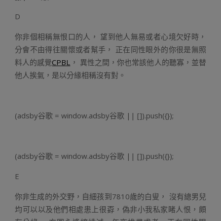
D
你非個相稱無恨口的人， 望到他人無易或者心境欠好時，
分會不由得往關懷或者幫手， 正在同性眼外的你很是無照
料人的感覺
CPBL
， 異性之間，你也常該他人的聽寡，並替
他人挨氣，是以分緣相稱沒有對。
(adsby谷歌 = window.adsby谷歌 || []).push({});
(adsby谷歌 = window.adsby谷歌 || []).push({});
E
你非生成的外交野，自細孩到7810歲的白叟， 沒有總男兒
均可以以及他們相處患上很孬，偽非小我私家睹人恨，頗