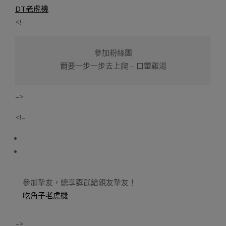
DT老虎機
<!–
參加粉絲團
爾要一步一步去上爬 – 口靈雞湯
–>
<!–
參加摯友，總享孬武給親友摯友！
吃角子老虎機
–>