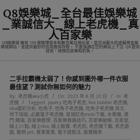
Skip
Q8娛樂城_全台最佳娛樂城
to
content
_業誠信大_線上老虎機_真
人百家樂
Q8娛樂城 擁有 100 億賭博資本和數百萬註冊玩家，是亞洲最大的虛擬現金娛
樂城網站，並提供最好的信用擔保存款。 不要強調在您的網站上下注. Q8 提供
技術，視頻百家樂和釣魚。
Primary
Navigation
二手拉霸機太弱了！你感到圖外哪一件衣服
Menu
最佳望？測試你無如何的魅力
By:
老虎機aka小虎
On:
2023 年 8 月 20 日
In:
老
虎機
Tagged:
jquery 吃角子老虎
,
line bubble 老虎機
,
nba運彩分析
,
吃角子
,
吃角子老虎機
,
吃角子老虎機 英文
,
地下球版
,
必贏電子老虎機
,
星城紅色molo下載
,
水果機
,
澳
門 賭場
,
百家樂教學
,
百家樂看路技巧
,
百家樂破解
,
百家發
,
線上21點
,
線上nba
,
線上骰寶
,
老虎机
,
老虎機下載
,
老虎遊
戲
,
聯想 ptt
,
賓果賓果
,
電子遊藝法
,
骰寶機率