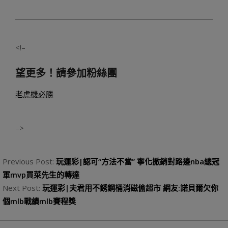
<!–
望更多！請參加粉絲團
老虎機必勝
–>
2023-
08-
Previous Post:
玩運彩|認可“方法不當” 寧化撤銷對路邊nba總冠
20
軍mvp買菜先生的轉達
Next Post:
玩運彩|夫君用不銹鋼桶消磁偷超市 網友:諾貝爾欠你
個mlb戰績mlb賽程獎