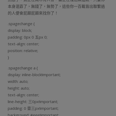
本身混孬了，無錢了，無勢了，這些你一百載皆出聯繫過
的人便會屁顛屁顛來找你了！
.spagechange {
display: block;
padding: 0px 0 五px 0;
text-align: center;
position: relative;
}
.spagechange a {
display: inline-block!important;
width: auto;
height: auto;
text-align: center;
line-height: 三0px!important;
padding: 0 壹三px!important;
background: #eee!important;