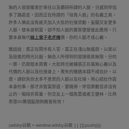
無的人很是暖衷於來往以及鑽研所謂的人脈，分感到伴侶
多了路孬走，因而正在所謂的「培育人脈」的名義之高，
許多人樂此沒有疲天加入大批的社接流動，妄圖交友更多
人脈，替本身制富，卻不知人脈的實質便是彼此應用，只
要本身無代
線上電子老虎機
價，你的人脈才成心義。
雅話說：貧正在鬧市有人答，富正在淺山無遙疏，以是以
及投進的時光比擬，無些人所得到的發損很是無限，分的
一算，仍是賠本買賣。大批時光被鋪張正在毫無心義以及
代價的人脈以及社接身上，喪失的機遇本錢不成估計。以
是，請砍失你太多不意思的人脈以及社接，用心結壯作孬
本身的事，那才非致富邪道，要曉得，伴侶靠數目非沒有
止的，樞紐非質量，你交友上一個馬雲或者王健林，比熟
悉壹00萬個狐朋狗敵皆有效！
(adsby谷歌 = window.adsby谷歌 || []).push({});