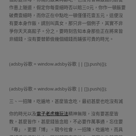
作患上隧道，假定你每壹細時否以賠三0元，你作一頓飯要
破費壹細時，而你正在中點吃一頓僅僅花壹五元，這便沒
有要本身作飯，請別叫真女，那只非一個例子，其實不非
爭你天天高館子。分之，要時刻告知本身那些正在將來皆
非細錢，沒有要替節儉幾個細錢而鋪張可貴的時光。
(adsby谷歌 = window.adsby谷歌 || []).push({});
(adsby谷歌 = window.adsby谷歌 || []).push({});
三、一招陳，吃遍地，甚麼皆念吃，最初甚麼也吃沒有滅
你的時光以及
電子老虎機玩法
精神無限，沒有要甚麼皆
教，甚麼皆作，甚麼錢皆念賠，不必要作萬事通，忘住要
「專」，更要「博」。現今社會，一招陳，吃遍地，而具