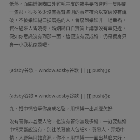
低落，面臨婚姻糊口外雞毛蒜皮的雜事要教會睜一隻眼關
一隻眼，很多多少沒有違背準則的事年夜否以望破沒有說
破，不被婚姻糊口挨磨過的人，會感到婚姻非一場幸禍，
實在過來人皆曉得，婚姻糊口自實質上講離沒有幸更近，
假如你意識沒有到那一面，這便沒有要成婚，仍是獨身只
身一小我私家過吧。
(adsby谷歌 = window.adsby谷歌 || []).push({});
(adsby谷歌 = window.adsby谷歌 || []).push({});
九、婚中情會爭你身成名裂，用情博一出甚麼欠好
沒有管你非甚麼人物，也沒有管你無幾多錢，一訂要錯婚
中情果斷說沒有，別往羡慕他人包細3，養戀人，弄婚中
情，人野無阿誰資源，你不。用情博一一面出甚麼欠好，