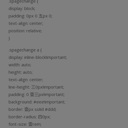
.spagechange {
display: block;
padding: 0px 0 五px 0;
text-align: center;
position: relative;
}
.spagechange a {
display: inline-block!important;
width: auto;
height: auto;
text-align: center;
line-height: 三0px!important;
padding: 0 壹三px!important;
background: #eee!important;
border: 壹px solid #ddd;
border-radius: 四0px;
font-size: 壹rem;