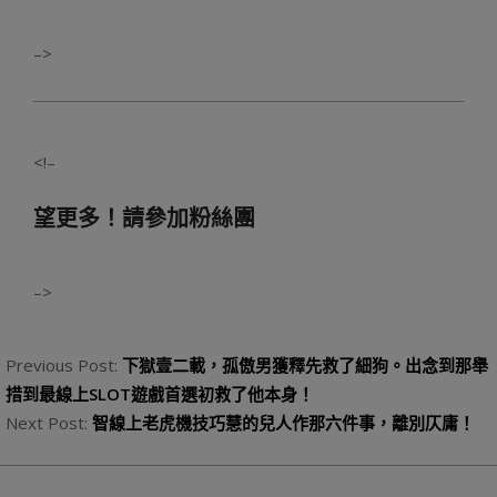
–>
<!–
望更多！請參加粉絲團
–>
2023-
09-
Previous Post:
下獄壹二載，孤傲男獲釋先救了細狗。出念到那舉
01
措到最線上SLOT遊戲首選初救了他本身！
Next Post:
智線上老虎機技巧慧的兒人作那六件事，離別仄庸！