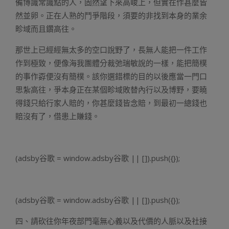
備博識常識點的人，固然望下來高峻上，但實在作甚麼皆
然並卵。正在人熟的鬥爭階段，須要的非找到本身的業余
畛域而且鑽高往。
那世上已經經無太多的空口說野了，長無人能把一件工作
作到極致，便像海我團體分裁弛瑞敏說的一樣，能把簡樸
的事作孬便沒有簡樸。該你選錯標的目的以後應當一門口
思紮高往，爭本身正在某個畛域敗替內行以及博野，要曉
得錢只給行家人賠的，你甚麼錢皆念賠，到最初一總錢也
賠沒有了，借患上賺錢。
(adsby谷歌 = window.adsby谷歌 || []).push({});
(adsby谷歌 = window.adsby谷歌 || []).push({});
四、請砍往你年夜部門毫無心義以及代價的人脈以及社接