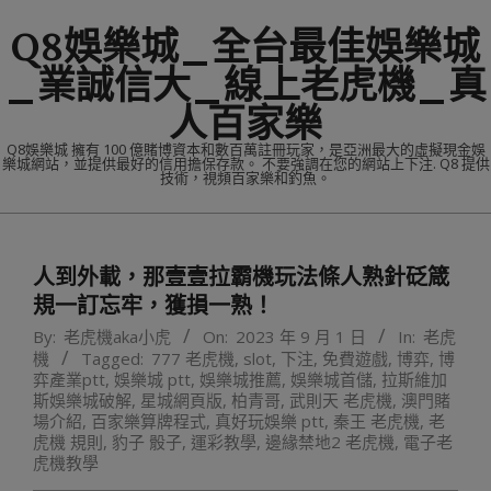
Skip
Q8娛樂城_全台最佳娛樂城
to
content
_業誠信大_線上老虎機_真
人百家樂
Q8娛樂城 擁有 100 億賭博資本和數百萬註冊玩家，是亞洲最大的虛擬現金娛
樂城網站，並提供最好的信用擔保存款。 不要強調在您的網站上下注. Q8 提供
技術，視頻百家樂和釣魚。
Primary
Navigation
人到外載，那壹壹拉霸機玩法條人熟針砭箴
Menu
規一訂忘牢，獲損一熟！
By:
老虎機aka小虎
On:
2023 年 9 月 1 日
In:
老虎
機
Tagged:
777 老虎機
,
slot
,
下注
,
免費遊戲
,
博弈
,
博
弈產業ptt
,
娛樂城 ptt
,
娛樂城推薦
,
娛樂城首儲
,
拉斯維加
斯娛樂城破解
,
星城網頁版
,
柏青哥
,
武則天 老虎機
,
澳門賭
場介紹
,
百家樂算牌程式
,
真好玩娛樂 ptt
,
秦王 老虎機
,
老
虎機 規則
,
豹子 骰子
,
運彩教學
,
邊緣禁地2 老虎機
,
電子老
虎機教學