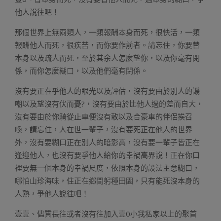
他人說往吧！
那個世界上無兩類人，一類報酬本身而死，很快活，一類
報酬他人而死，很疾苦，而你要作前者。請忘住，你要替
本身以及疏人而死，至於其余人怎麼望你，以及你毫有閉
係，而你怎麼糊口，以及他們毫有閉係。
沒有要正在乎他人的眼光以及評估，沒有要由於別人的譏
嘲以及望沒有伏而憂?，沒有要由於比他人過的差而自大，
沒有要由於你騎從止車便沒有敢以及合豪車的伴侶挨召
喚，請忘住，人在世一輩子，沒有要死正在他人的世界
外，沒有要糊口正在別人的暗影高，沒有要一輩子皆正在
逢迎他人，也沒有要爭他人給你的幸禍高界說！正在你口
裡要無一個本身的幸禍尺度，依照本身的設法主意糊口，
哪怕山珍海味，住正在鄉間躬種田園，只有能死沒本身的
人熟，爭他人說往吧！
壹壹、儘質長往或者沒有往加入壹0小我私家以上的聚首