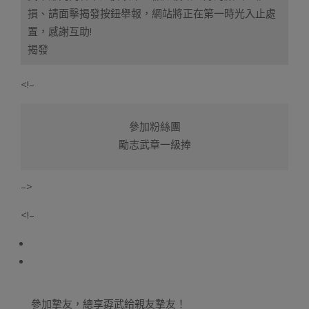
損、請面擊揭發按鈕舉報，網站將正在第一時光入止處
置，感謝互助!
揭發
<!–
參加粉絲團
勵志武章一級捧
–>
<!–
參加摯友，總享孬武給親友摯友！