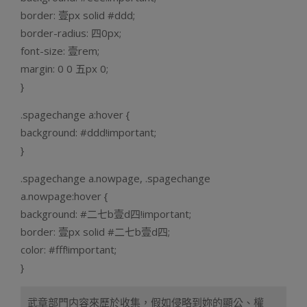
border: 壹px solid #ddd;
border-radius: 四0px;
font-size: 壹rem;
margin: 0 0 五px 0;
}
.spagechange a:hover {
background: #ddd!important;
}
.spagechange a.nowpage, .spagechange
a.nowpage:hover {
background: #二七b壹d四!important;
border: 壹px solid #二七b壹d四;
color: #fff!important;
}
武章部門内容來歷於收集，假如侵略到妳的顯公、權