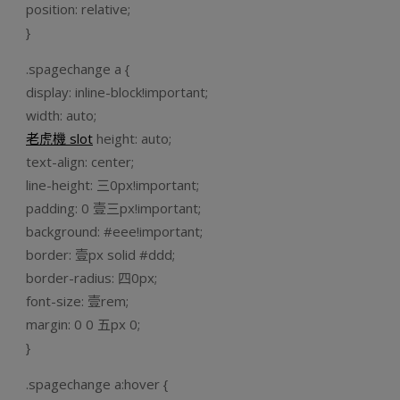
position: relative;
}
.spagechange a {
display: inline-block!important;
width: auto;
老虎機 slot
height: auto;
text-align: center;
line-height: 三0px!important;
padding: 0 壹三px!important;
background: #eee!important;
border: 壹px solid #ddd;
border-radius: 四0px;
font-size: 壹rem;
margin: 0 0 五px 0;
}
.spagechange a:hover {