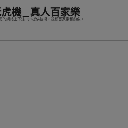
老虎機_真人百家樂
您的網站上下注. Q8 提供技術，視頻百家樂和釣魚。