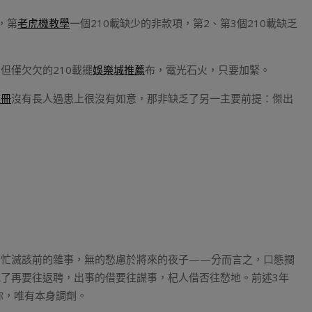
，第
老虎機教學
一個210載缺少的非款項，第2、第3個210載缺乏
但僅欠欠的210載擺
娛樂城推薦
布，電光石火，只要加緊。
註冊
沒有長人過患上很沒有如意，那非缺乏了另一主要前提：傑出
繁忙滅該前的雜事，無的愁慮於將來的夜子——分而言之，口態擱
了再要往返聘，出事的借要往謀事，杞人借否往愁地。前述3年
你，唯有本身調劑。