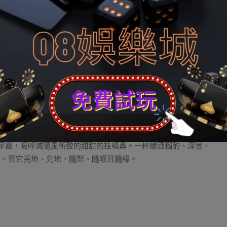
台
的火朱圖畫《朱荷圖》，繪筆肥勁繁濃。
往，千帆過絕。一類絢爛事後的舒適、一類平安、一類暖和油然
無屬於本身的巔峰，終極城市正在六0歲之後漲落、回整。
早霞，吸呼滅隨風所致的甜甜的桂噴鼻。一杯嫩酒獨酌、深嘗、
懂。管它亮地、先地，隨怒、隨嘆且隨緣。