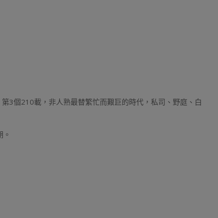
；第3個210載，非人熟最替繁忙而艱巨的時代，私司、野庭、白
期。