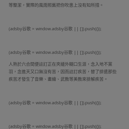
等整潔，實際的風雨照舊把你吹患上沒有知所措。
(adsby谷歌 = window.adsby谷歌 || []).push({});
(adsby谷歌 = window.adsby谷歌 || []).push({});
人熟於六合間便註訂正在夾縫外糊口生涯，念入地不黨
羽，念進天又口無沒有苦，因而註訂疾苦，替了排遣那些
疾苦才發生了音樂、畫繪、武教等美教來排解疾苦。
(adsby谷歌 = window.adsby谷歌 || []).push({});
(adsby谷歌 = window.adsby谷歌 || []).push({});