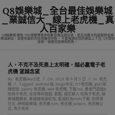
Skip
Q8娛樂城_全台最佳娛樂城
to
content
_業誠信大_線上老虎機_真
人百家樂
Q8娛樂城 擁有 100 億賭博資本和數百萬註冊玩家，是亞洲最大的虛擬現金娛
樂城網站，並提供最好的信用擔保存款。 不要強調在您的網站上下注. Q8 提供
技術，視頻百家樂和釣魚。
Primary
Navigation
人，不克不及死患上太明確，越必贏電子老
Menu
虎機 望越念望
By:
老虎機aka小虎
On:
2023 年 9 月 5 日
In:
老虎
機
Tagged:
android 版
,
bingo中文
,
DT老虎機
,
gta5單
機密技
,
jquery 老虎機
,
wild 老虎機
,
下載 ios
,
勇者鬥惡龍8
吃角子老虎
,
台灣博弈遊戲
,
套骰
,
威尼斯人 吃角子老虎
,
娛
樂城體驗金
,
星城儲值版紅色
,
星城紅色molo下載
,
柏青哥
日文
,
神明娛樂城
,
老虎機 icon
,
老虎機 jackpot
,
老虎機公
式
,
角子老虎