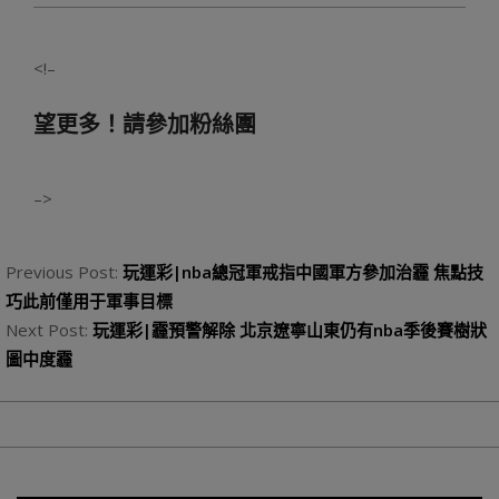
<!–
望更多！請參加粉絲團
–>
2023-
09-
Previous Post:
玩運彩|nba總冠軍戒指中國軍方參加治霾 焦點技
04
巧此前僅用于軍事目標
Next Post:
玩運彩|霾預警解除 北京遼寧山東仍有nba季後賽樹狀
圖中度霾