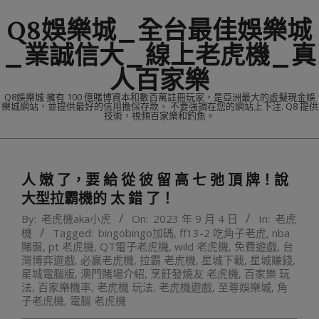
Skip
Q8娛樂城_全台最佳娛樂城
to
content
_業誠信大_線上老虎機_真
人百家樂
Q8娛樂城 擁有 100 億賭博資本和數百萬註冊玩家，是亞洲最大的虛擬現金娛
樂城網站，並提供最好的信用擔保存款。 不要強調在您的網站上下注. Q8 提供
技術，視頻百家樂和釣魚。
Primary
Navigation
人 嫩 了，要 給 從 彼 留 高 七 弛 頂 牌！說
Menu
大型拉霸機的 太 錯 了！
By:
老虎機aka小虎
On:
2023 年 9 月 4 日
In:
老虎
機
Tagged:
bingobingo加碼
,
ff13-2 吃角子老虎
,
nba
賭盤
,
pt 老虎機
,
QT電子老虎機
,
wild 老虎機
,
免費遊戲
,
台
灣博弈遊戲
,
必贏老虎機
,
拉霸 老虎機
,
星城下載
,
星城賺錢
,
星城電腦版
,
澳門賭場介紹
,
烹飪發燒友 老虎機
,
百家樂 玩
法
,
百家樂機率
,
老虎機 玩法
,
老虎機遊戲
,
至尊娛樂城
,
角
子老虎機
,
電腦 老虎機