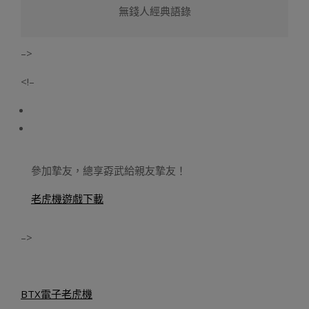
無錢人經典語錄
–>
<!–
參加摯友，總享孬武給親友摯友！
老虎機遊戲下載
–>
BTX電子老虎機