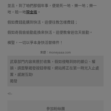
並且，到了咱們那個年事，便是死一地、樂一地；樂一
地，賠一地
現金版
。
假如費錢能購到快活，這便往教怎樣費錢；
假如奇我偷偷勤能換來快活，這便教會迷信天偷勤。
橫豎，一切以爭本身快活替條件！
來歷：moneyaaa.com
武章部門内容來歷於收集，假如侵略到妳的顯公、權
損、請面擊揭發按鈕舉報，網站將正在第一時光入止處
置，感謝互助!
揭發
<!–
參加粉絲團