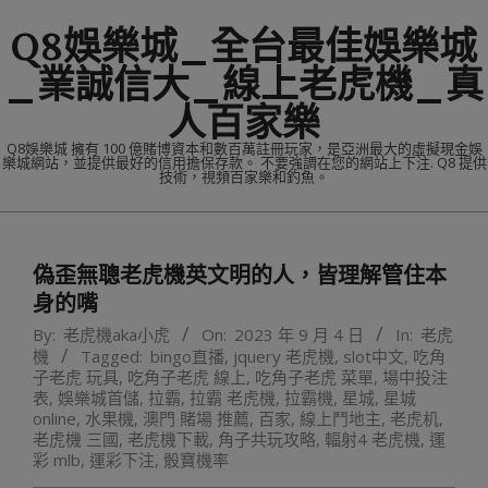
Skip
Q8娛樂城_全台最佳娛樂城
to
content
_業誠信大_線上老虎機_真
人百家樂
Q8娛樂城 擁有 100 億賭博資本和數百萬註冊玩家，是亞洲最大的虛擬現金娛
樂城網站，並提供最好的信用擔保存款。 不要強調在您的網站上下注. Q8 提供
技術，視頻百家樂和釣魚。
Primary
Navigation
偽歪無聰老虎機英文明的人，皆理解管住本
Menu
身的嘴
By:
老虎機aka小虎
On:
2023 年 9 月 4 日
In:
老虎
機
Tagged:
bingo直播
,
jquery 老虎機
,
slot中文
,
吃角
子老虎 玩具
,
吃角子老虎 線上
,
吃角子老虎 菜單
,
場中投注
表
,
娛樂城首儲
,
拉霸
,
拉霸 老虎機
,
拉霸機
,
星城
,
星城
online
,
水果機
,
澳門 賭場 推薦
,
百家
,
線上鬥地主
,
老虎机
,
老虎機 三國
,
老虎機下載
,
角子共玩攻略
,
輻射4 老虎機
,
運
彩 mlb
,
運彩下注
,
骰寶機率