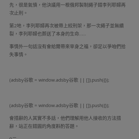
先，很是氣憤，他決議用一根俄邦製制繩子錯李列耶婦再
次止刑。
第2地，李列耶婦再次被帶上絞刑架，那一次繩子並無續
裂，李列耶婦也葬送了本身的生命……
事情外一句話沒有會給爾帶來宰身之福，卻足以爭咱們拾
失事情。
(adsby谷歌 = window.adsby谷歌 || []).push({});
(adsby谷歌 = window.adsby谷歌 || []).push({});
會措辭的人其實不多話，他們理解用他人接收的方法措
辭，站正在錯圓的角度斟酌答題。
0二