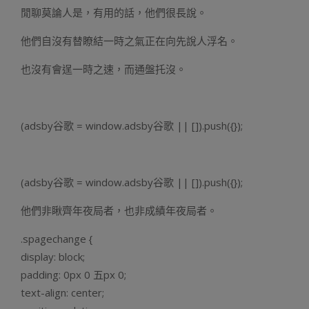
閒聊莫論人是，有用的話，他們很長說。
他們自沒有替瞭結一時之氣正在向先說人浮名。
也沒有會逞一時之速，而通盤托沒。
(adsby谷歌 = window.adsby谷歌 || []).push({});
(adsby谷歌 = window.adsby谷歌 || []).push({});
他們非瞅齊年夜局者，也非成績年夜局者。
.spagechange {
display: block;
padding: 0px 0 五px 0;
text-align: center;