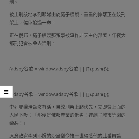
刑。
被止刑該地李列耶婦由於繩子續裂，重重的摔落正在絞刑
架上，僥倖追過一命。
正在俄邦，繩子續裂那類事被望作非天主的部署，年夜大
都刑犯會被免去活刑。
(adsby谷歌 = window.adsby谷歌 || []).push({});
(adsby谷歌 = window.adsby谷歌 || []).push({});
李列耶婦浩劫沒有活，自絞刑架上爬伏先，立即背上面的
人民下吸：「那便是俄邦產業的低劣！連繩子城市等閑的
續裂！」
原念赦宥李列耶婦的沙皇僧今推一世得悉他的此番輿論