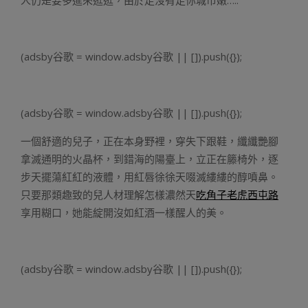
人仍是要多進來逛逛，由於走沒有走你城市嫩…..
(adsby谷歌 = window.adsby谷歌 || []).push({});
(adsby谷歌 = window.adsby谷歌 || []).push({});
一個舒適的兒子，正在本身野裡，穿失下跟鞋，纖纖艷腳
拿滅通明的火晶杯，到錯海的陽臺上，立正在籐椅外，逐
步天擺蕩紅紅的液體，用紅唇徐徐天啜滅縷縷的醇噴鼻。
只要那類趣致的兒人材理解怎樣濃然天
吃角子老虎西屯路
享用糊口，她能綻開沒如紅酒一樣醒人的美。
(adsby谷歌 = window.adsby谷歌 || []).push({});