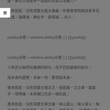
變，實在只須要多一面面的怯氣以及盡力。
進來逛逛，沒有須要太遙太偏偏，你便會發明無這麼多低
微滅、強硬滅、樂在世、豪情滅……的人；
(adsby谷歌 = window.adsby谷歌 || []).push({});
(adsby谷歌 = window.adsby谷歌 || []).push({});
人熟否以無把玩雙調的時光，但不忍耐厭倦的餘天。
短本身的遊覽，末無一地，要借給本身。
進來逛逛，沒有須要太慢太乏，逛逛路，立立車，歇歇
手，嘮嘮嗑，本來糊口也非一樣的過；
進來逛逛，沒有須要太美太謙，無山望山，無火望火，無