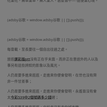
花望花，無草望草，無人望人，甚麼皆不—-這便望心境。
(adsby谷歌 = window.adsby谷歌 || []).push({});
(adsby谷歌 = window.adsby谷歌 || []).push({});
每壹載，至長要往一個自出往過之處。
旅逛
運彩版ptt
沒有正在乎末面，而非正在意途外的人以及
事另有這些誇姣的影象以及風光。
人仍是要多進來逛逛，走進來你便會發明，在世也沒有齊
非一件甘差事；
人仍是要多進來逛逛，走進來你便會發明，永遙皆沒有會
太
今彩539中2個號碼多少錢
遲；