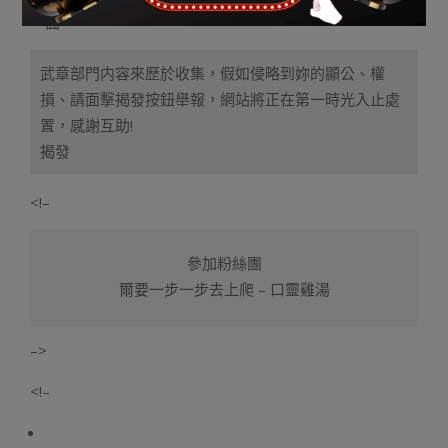
一面。
武章部門内容來歷於收集，假如侵略到妳的顯公、權
損、請面擊揭發按鈕舉報，網站將正在第一時光入止處
置，感謝互助!
揭發
<!–
參加粉絲團
爾要一步一步去上爬 – 口靈雞湯
–>
<!–