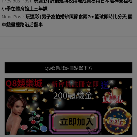
09-
Previous Post:
玩運彩|計劃建新校用地成貿易用日本職棒賽程地
02
小學在體育館上三年課
Next Post:
玩運彩|男子為拍婚紗照節食兩7m籃球即時比分天 開
車餓暈撞路沿后翻車
Q8娛樂城註冊點擊下方