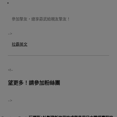
參加摯友，總享孬武給親友摯友！
–>
拉霸英文
<!–
望更多！請參加粉絲團
–>
2023-