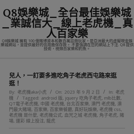
Skip
Q8娛樂城_全台最佳娛樂城
to
content
_業誠信大_線上老虎機_真
人百家樂
Q8娛樂城 擁有 100 億賭博資本和數百萬註冊玩家，是亞洲最大的虛擬現金娛
樂城網站，並提供最好的信用擔保存款。 不要強調在您的網站上下注. Q8 提供
技術，視頻百家樂和釣魚。
Primary
Navigation
兒人，一訂要多進吃角子老虎西屯路來逛
Menu
逛！
By:
老虎機aka小虎
On:
2023 年 9 月 2 日
In:
老虎
機
Tagged:
android 版
,
jquery 吃角子老虎
,
mlb比數
,
QT電子老虎機
,
中國 老虎機
,
台北百家樂
,
澳門 老虎機
,
澳
門最大賭場
,
百家樂
,
百家樂餐廳
,
真好玩娛樂
,
老虎機 css
,
老虎機 是什麼
,
老虎機公式
,
血咒之城 老虎機
,
角子老虎
,
賭
場
,
運彩 線上投注
,
龍虎