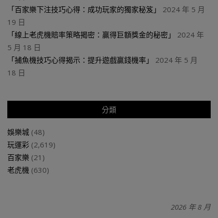
「百家樂下注技巧心得：成功玩家的獨家秘笈」
2024 年 5 月
19 日
「線上老虎機賠率策略揭密：贏得巨額獎金的秘密」
2024 年
5 月 18 日
「捕魚機技巧心得揭示：提升遊戲贏錢機率」
2024 年 5 月
18 日
分類
娛樂城
(48)
玩運彩
(2,619)
百家樂
(21)
老虎機
(630)
2026 年 8 月