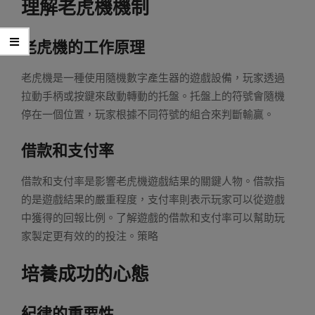
理解老虎機機制
老虎機的工作原理
老虎機是一種使用隨機數字產生器的遊戲設備，玩家透過
拉動手柄或按鍵來啟動轉動的托盤。托盤上的符號會隨機
停在一個位置，玩家根據不同符號的組合來判斷輸贏。
借款和支付率
借款和支付率是影響老虎機遊戲結果的關鍵人物。借款指
的是遊戲結果的嚴重程度，支付率則表示玩家可以從遊戲
中獲得的回報比例。了解遊戲的借款和支付率可以幫助玩
家製定更有效的的投注。策略
培養成功的心態
紀律的重要性