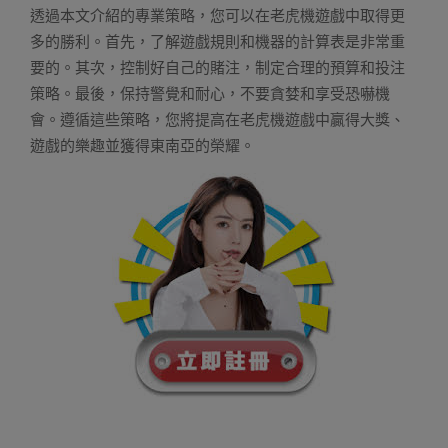
透過本文介紹的專業策略，您可以在老虎機遊戲中取得更
多的勝利。首先，了解遊戲規則和機器的計算表是非常重
要的。其次，控制好自己的賭注，制定合理的預算和投注
策略。最後，保持警覺和耐心，不要貪婪和享受恐嚇機
會。遵循這些策略，您將提高在老虎機遊戲中贏得大獎、
遊戲的樂趣並獲得東南亞的榮耀。