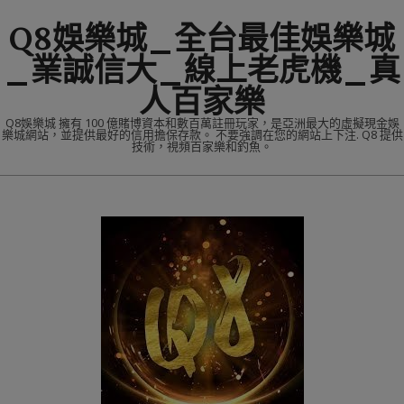
Skip
Q8娛樂城_全台最佳娛樂城
to
content
_業誠信大_線上老虎機_真
人百家樂
Q8娛樂城 擁有 100 億賭博資本和數百萬註冊玩家，是亞洲最大的虛擬現金娛
樂城網站，並提供最好的信用擔保存款。 不要強調在您的網站上下注. Q8 提供
技術，視頻百家樂和釣魚。
Primary
Navigation
Menu