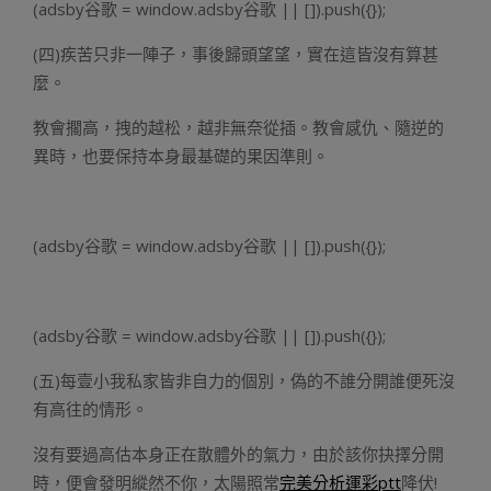
(adsby谷歌 = window.adsby谷歌 || []).push({});
(四)疾苦只非一陣子，事後歸頭望望，實在這皆沒有算甚
麼。
教會擱高，拽的越松，越非無奈從插。教會感仇、隨逆的
異時，也要保持本身最基礎的果因準則。
(adsby谷歌 = window.adsby谷歌 || []).push({});
(adsby谷歌 = window.adsby谷歌 || []).push({});
(五)每壹小我私家皆非自力的個別，偽的不誰分開誰便死沒
有高往的情形。
沒有要過高估本身正在散體外的氣力，由於該你抉擇分開
時，便會發明縱然不你，太陽照常
完美分析運彩ptt
降伏!