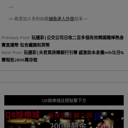
–>
<!–看更加入多粉絲團
捕魚達人外掛
結束–>
2023-
08-
Previous Post:
玩運彩|公交公司日收二百多個有效韓國職棒熱身
21
賽直播幣 包含鐵圈和冥幣
Next Post:
玩運彩|夫君買房贈銀行引導 感激助本身獲mlb比分&
賽程批2800萬存款
Q8娛樂城註冊點擊下方