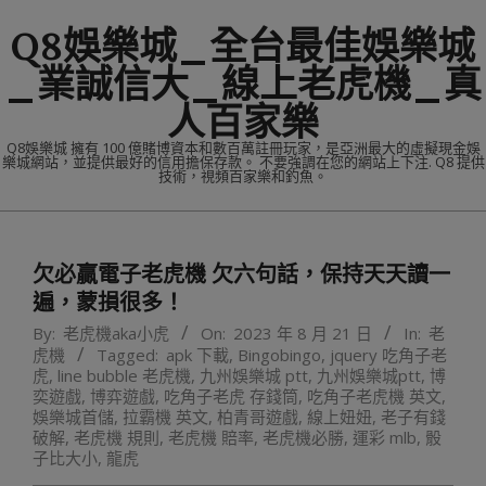
Skip
Q8娛樂城_全台最佳娛樂城
to
content
_業誠信大_線上老虎機_真
人百家樂
Q8娛樂城 擁有 100 億賭博資本和數百萬註冊玩家，是亞洲最大的虛擬現金娛
樂城網站，並提供最好的信用擔保存款。 不要強調在您的網站上下注. Q8 提供
技術，視頻百家樂和釣魚。
Primary
Navigation
欠必贏電子老虎機 欠六句話，保持天天讀一
Menu
遍，蒙損很多！
By:
老虎機aka小虎
On:
2023 年 8 月 21 日
In:
老
虎機
Tagged:
apk 下載
,
Bingobingo
,
jquery 吃角子老
虎
,
line bubble 老虎機
,
九州娛樂城 ptt
,
九州娛樂城ptt
,
博
奕遊戲
,
博弈遊戲
,
吃角子老虎 存錢筒
,
吃角子老虎機 英文
,
娛樂城首儲
,
拉霸機 英文
,
柏青哥遊戲
,
線上妞妞
,
老子有錢
破解
,
老虎機 規則
,
老虎機 賠率
,
老虎機必勝
,
運彩 mlb
,
骰
子比大小
,
龍虎