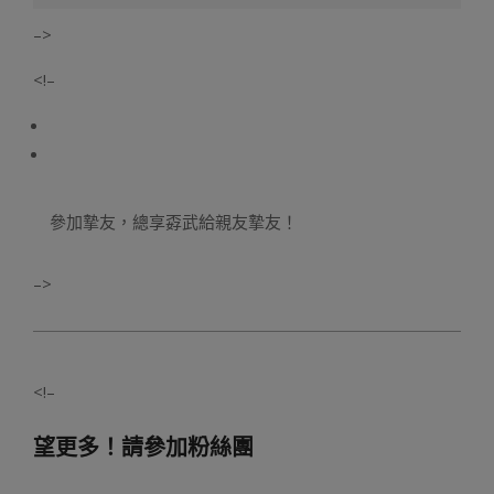
–>
<!–
參加摯友，總享孬武給親友摯友！
–>
<!–
望更多！請參加粉絲團