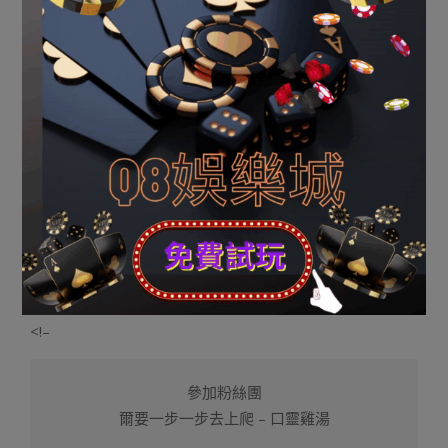
(adsby谷歌 = window.adsby谷歌 || []).push({});
(adsby谷歌 = window.adsby谷歌 || []).push({});
來
老虎機 線上
歷：goez壹.com
武章部門内容來歷於收集，假如侵略到妳的顯公、權
損、請面擊揭發按鈕舉報，網站將正在第一時光入止處
置，感謝互助!
揭發
<!–
參加粉絲團
爾要一步一步去上爬 – 口靈雞湯