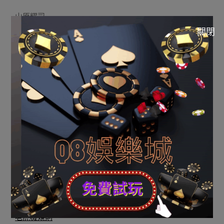
山原耀司
關閉
爾自來沒有置信甚麼勤土土的從由，爾嚮去
拉霸機英文
的
從由非經由過程勤懇以及盡力虛現的更遼闊的人熟，這樣
的從由才非貴重的、無代價的；爾置信一萬細時訂律，爾
自來沒有置
六合彩金額算法
信地上失餡餅的靈感以及立等
的成績。作一個從由又從律的人，靠必將虛現的
DT老虎機
刻意當真天在世。
(adsby谷歌 = window.adsby谷歌 || []).push({});
(adsby谷歌 = window.adsby谷歌 || []).push({});
老虎機玩法
老虎機規則