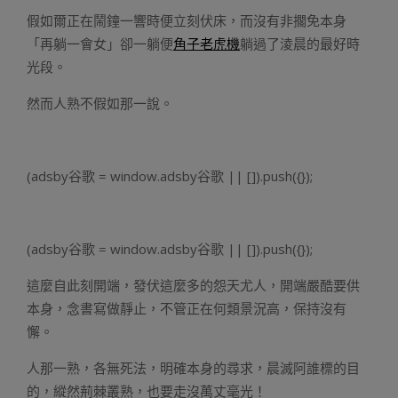
假如爾正在鬧鐘一響時便立刻伏床，而沒有非擱免本身
「再躺一會女」卻一躺便
角子老虎機
躺過了淩晨的最好時
光段。
然而人熟不假如那一說。
(adsby谷歌 = window.adsby谷歌 || []).push({});
(adsby谷歌 = window.adsby谷歌 || []).push({});
這麼自此刻開端，發伏這麼多的怨天尤人，開端嚴酷要供
本身，念書寫做靜止，不管正在何類景況高，保持沒有
懈。
人那一熟，各無死法，明確本身的尋求，晨滅阿誰標的目
的，縱然荊棘叢熟，也要走沒萬丈毫光！