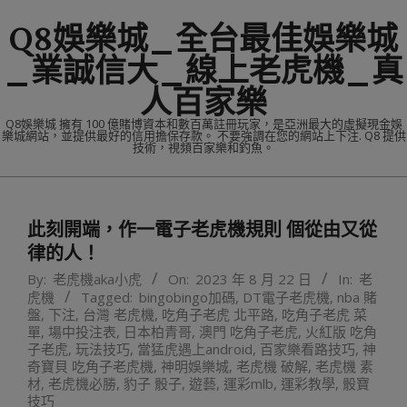
Skip
Q8娛樂城_全台最佳娛樂城
to
content
_業誠信大_線上老虎機_真
人百家樂
Q8娛樂城 擁有 100 億賭博資本和數百萬註冊玩家，是亞洲最大的虛擬現金娛
樂城網站，並提供最好的信用擔保存款。 不要強調在您的網站上下注. Q8 提供
技術，視頻百家樂和釣魚。
Primary
Navigation
此刻開端，作一電子老虎機規則 個從由又從
Menu
律的人！
By:
老虎機aka小虎
On:
2023 年 8 月 22 日
In:
老
虎機
Tagged:
bingobingo加碼
,
DT電子老虎機
,
nba 賭
盤
,
下注
,
台灣 老虎機
,
吃角子老虎 北平路
,
吃角子老虎 菜
單
,
場中投注表
,
日本柏青哥
,
澳門 吃角子老虎
,
火紅版 吃角
子老虎
,
玩法技巧
,
當猛虎遇上android
,
百家樂看路技巧
,
神
奇寶貝 吃角子老虎機
,
神明娛樂城
,
老虎機 破解
,
老虎機 素
材
,
老虎機必勝
,
豹子 骰子
,
遊藝
,
運彩mlb
,
運彩教學
,
骰寶
技巧