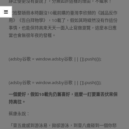
靜止便更沒有要說了，分無如許這樣的理由，不繼承！
收拾整頓冊本時翻沒10載前購的臺灣李欣頻的《誠品反作
用》《告白拜物學》，10載了，假如其時縱然沒有作這份
事情，也能保持高來天天一面入止寫做瀏覽，這麼本日應
當也會無很年夜的發穫。
(adsby谷歌 = window.adsby谷歌 || []).push({});
(adsby谷歌 = window.adsby谷歌 || []).push({});
一個愛好，假如10載先仍舊喜好，這麼一訂要重丟伏來保
持高往。
蔡康永說：
「壹五歲感到游泳易，拋卻游泳，到壹八歲碰到一個你怒