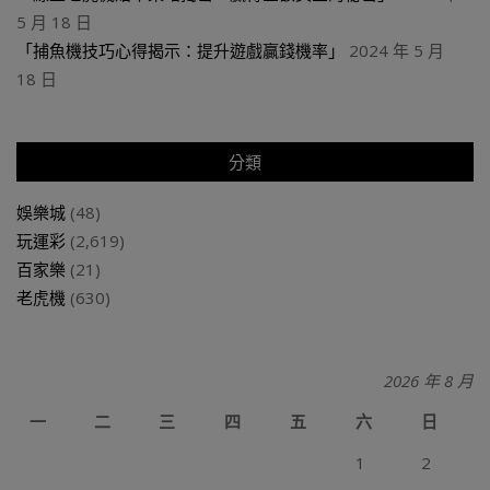
5 月 18 日
「捕魚機技巧心得揭示：提升遊戲贏錢機率」
2024 年 5 月
18 日
分類
娛樂城
(48)
玩運彩
(2,619)
百家樂
(21)
老虎機
(630)
2026 年 8 月
一
二
三
四
五
六
日
1
2