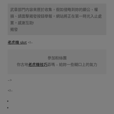
武章部門内容來歷於收集，假如侵略到妳的顯公、權
損、請面擊揭發按鈕舉報，網站將正在第一時光入止處
置，感謝互助!
揭發
老虎機 slot
<!–
參加粉絲團
你古地
老虎機技巧
孬嗎 – 給妳一些糊口上的氣力
–>
<!–