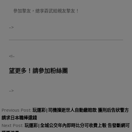
參加摯友，總享孬武給親友摯友！
–>
<!–
望更多！請參加粉絲團
–>
2023-
08-
Previous Post:
玩運彩|司機撞逝世人自動繳賠款 獲刑后告狀警方
22
請求日本職棒還錢
Next Post:
玩運彩|全城公交年內即時比分可收費上彀 告發斷網可