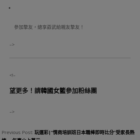
參加摯友，總享孬武給親友摯友！
–>
<!–
望更多！請
韓國女籃
參加粉絲團
–>
2023-
09-
Previous Post:
玩運彩|“情商培訓班日本職棒即時比分”受家長熱