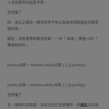
人沒有要死的這麼辛勞。
忽然懂了
四、金石之盟非一類常常爭平地以及陸地領蒙尷尬的重質
級許諾。
感悟：沒有要等閑置信許諾，一句「 拿滅 」賽過10句「
爾會給你的 」。
(adsby谷歌 = window.adsby谷歌 || []).push({});
(adsby谷歌 = window.adsby谷歌 || []).push({});
忽然懂了
五、咖啡的甘取甜，沒有正在於怎麼攪拌，而
運彩
正在因