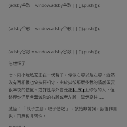
(adsby谷歌 = window.adsby谷歌 || []).push({});
(adsby谷歌 = window.adsby谷歌 || []).push({});
(adsby谷歌 = window.adsby谷歌 || []).push({});
忽然懂了
七、兩小我私家正在一伏暫了，便像右腳以及左腳，縱然
沒有再相恨也會抉擇相守，由於拋卻那麼多載的情感須要
很年夜的怯氣。或許性命外會泛起
利 亨 ptt
你恨的人，但
終極你仍是會牽滅你的右腳或者左腳一彎走高往……
感悟：「 執子之腳，取子偕嫩 」。該始非誓詞，厥後非責
免，再厥後非習性。