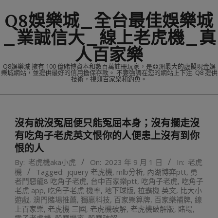
Skip
Q8娛樂城_全台最佳娛樂城
to
content
_業誠信大_線上老虎機_真
人百家樂
Q8娛樂城 擁有 100 億賭博資本和數百萬註冊玩家，是亞洲最大的虛擬現金娛
樂城網站，並提供最好的信用擔保存款。 不要強調在您的網站上下注. Q8 提供
技術，視頻百家樂和釣魚。
Primary
Navigation
沒有說沒冤屈便只能冤屈本身；沒有擱走沒
Menu
有吃角子老虎英文恨你的人便患上沒有到你
恨的人
By:
老虎機aka小虎
On:
2023 年 9 月 1 日
In:
老虎
機
Tagged:
jquery 老虎機
,
mlb分析
,
內湖博弈ptt
,
勇
者鬥惡龍8 吃角子老虎
,
台中百家樂ptt
,
吃角子老虎
,
吃角子
老虎 app
,
吃角子老虎 機率
,
地下球版
,
拉霸機 英文
,
比大小
遊戲
,
澳門賭場推薦
,
獨贏科技
,
百家樂算牌
,
百家樂補牌
,
線
上百家樂
,
老虎機 三國
,
老虎機破解
,
老虎機破解版
,
賭場
,