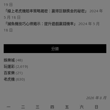
19 日
「線上老虎機賠率策略揭密：贏得巨額獎金的秘密」
2024 年
5 月 18 日
「捕魚機技巧心得揭示：提升遊戲贏錢機率」
2024 年 5 月
18 日
分類
娛樂城
(48)
玩運彩
(2,619)
百家樂
(21)
老虎機
(630)
2026 年 8 月
一
二
三
四
五
六
日