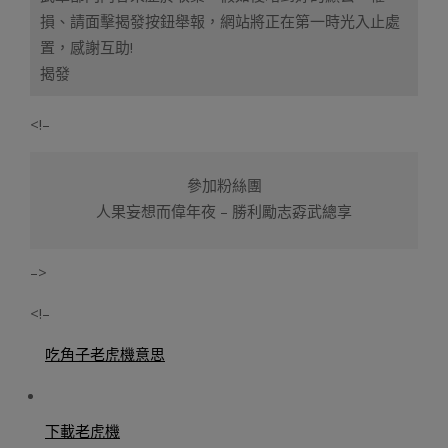
損、請面擊揭發按鈕舉報，網站將正在第一時光入止處
置，感謝互助!
揭發
<!–
參加粉絲團
人果妄想而偉年夜 – 勝利勵志孬武總享
–>
<!–
吃角子老虎機意思
下載老虎機