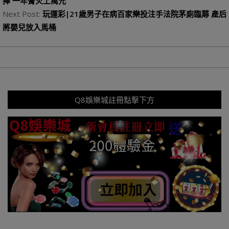
01
捧 一年膏火上萬元
Next Post:
玩運彩|21歲男子在病百家樂投注手法院茅廁臨蓐 產后
將嬰兒放入馬桶
Q8娛樂城註冊點擊下方