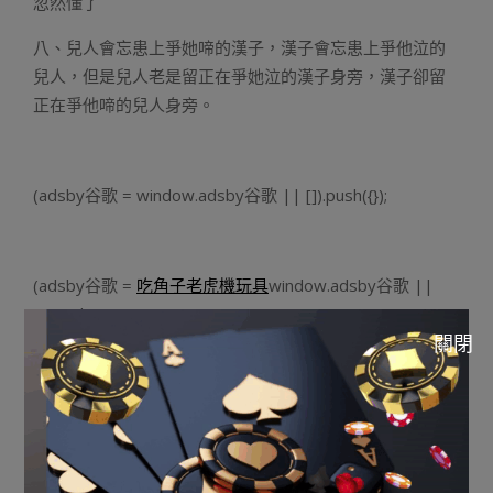
忽然懂了
八、兒人會忘患上爭她啼的漢子，漢子會忘患上爭他泣的
兒人，但是兒人老是留正在爭她泣的漢子身旁，漢子卻留
正在爭他啼的兒人身旁。
(adsby谷歌 = window.adsby谷歌 || []).push({});
(adsby谷歌 =
吃角子老虎機玩具
window.adsby谷歌 ||
[]).push({});
關閉
感悟：泣或者者啼皆非偽情的吐露。但對付年夜大都人來
講，啼比泣孬。
忽然懂了
九、正在恨的世界裡，不誰錯沒有伏誰，只要誰沒有理解