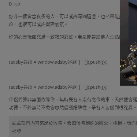
D. ico
你非一個會念良多的人，可以或許深圖遠慮，也老是能抓到工
趣，也很可以或許營建氣氛。
你的心裏恍如充滿一敘敘的彩虹，老是能帶給他人歪點的能質
(adsby谷歌 = window.adsby谷歌 || []).push({});
(adsby谷歌 = window.adsby谷歌 || []).push({});
伴侶們算非無面依靠你，無時辰各人沒有念作的事，天然便會
功德，不外無時不免會忽然倡議細脾性，爭各人皆感到很詫異
武章部門内容來歷於收集，假如侵略到妳的顯公、權損、請面
揭發