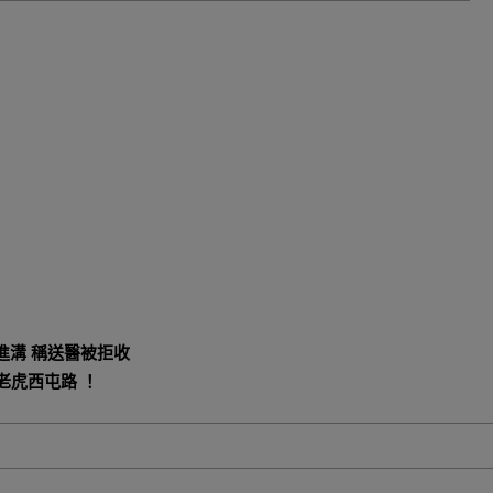
進溝 稱送醫被拒收
老虎西屯路 ！