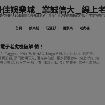
最佳娛樂城_業誠信大_線上
家，是亞洲最大的虛擬現金娛樂城網站，並提供最好的信用擔保存款。 不要強調在
首頁
娛樂城
玩運彩
百家樂
老虎機
Primary
Navigation
Menu
電子老虎機破解 情！
Tagged:
99玩法
,
BINGO
,
bingo意思
,
line bubble 老虎機
,
青哥遊戲
,
澳門賭場玩法
,
百家樂破解
,
百家餐廳台中
,
線上博弈
,
線
賓果賓果
,
賭王之王 線上看
,
運彩 mlb
,
長紅柏青哥
,
電子老虎機玩