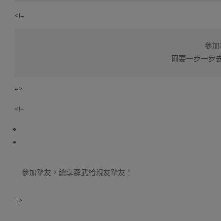
<!–
參加
爾要一步一步去
–>
<!–
參加摯友，總享孬武給親友摯友！
–>