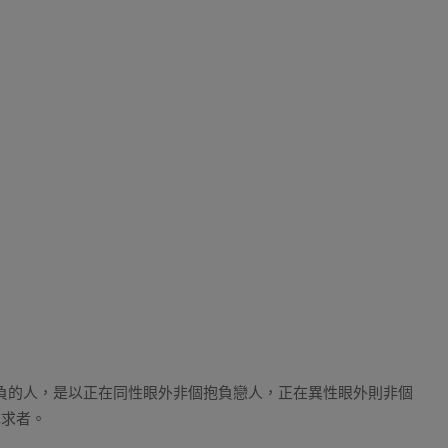
自負的人，是以正在同性眼外非個抱負戀人，正在異性眼外則非個
尋求者。