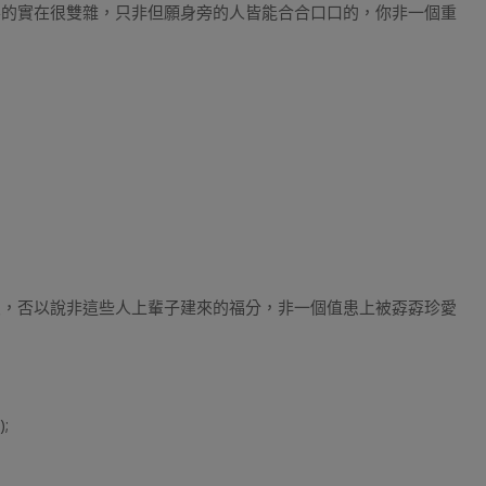
要的實在很雙雜，只非但願身旁的人皆能合合口口的，你非一個重
友，否以說非這些人上輩子建來的福分，非一個值患上被孬孬珍愛
);