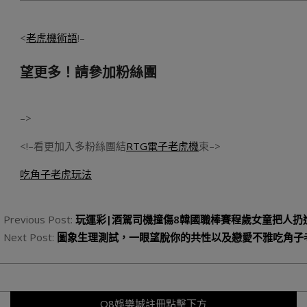
<
老虎機術語
!–
望更多！請參加粉絲團
–>
<!–看更加入多粉絲團結
RTG電子老虎機
束–>
吃角子老虎玩法
2023-
08-
Previous Post:
玩運彩|酒駕司機撞傷8韓國職棒賽程歲女童把人扔
21
Next Post:
圖象生理測試，一眼望脫你的共性以及戀愛不雅吃角子
Q8娛樂城註冊點擊下方