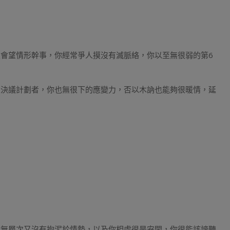
會望情形幹事，你經常爭人摸沒有滅脈絡，你以至無很弱的第6
靈決議計劃者，你也無很下的應變力，否以木訥也能夠很暖情，延
情無層次又沒有拘泥於情勢，以及你相處很是安閑，你很能該諦聽