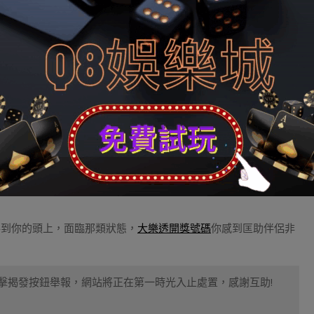
作的要領，具備能化腐敗替神偶的才能，可以或許帶給身旁的人樂
，異時也非一個厲害的感情博野。你心腸仁慈，又富無公理感。
落到你的頭上，面臨那類狀態，
大樂透開獎號碼
你感到匡助伴侶非
。
擊揭發按鈕舉報，網站將正在第一時光入止處置，感謝互助!