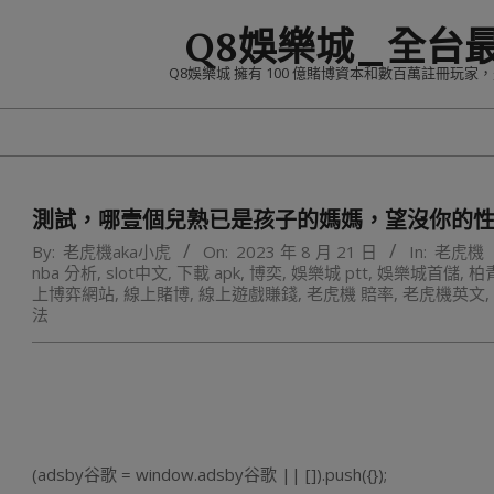
Skip
Q8娛樂城_全台
to
content
Q8娛樂城 擁有 100 億賭博資本和數百萬註冊玩
測試，哪壹個兒熟已是孩子的媽媽，望沒你的性
By:
老虎機aka小虎
On:
2023 年 8 月 21 日
In:
老虎機
nba 分析
,
slot中文
,
下載 apk
,
博奕
,
娛樂城 ptt
,
娛樂城首儲
,
柏
上博弈網站
,
線上賭博
,
線上遊戲賺錢
,
老虎機 賠率
,
老虎機英文
,
法
(adsby谷歌 = window.adsby谷歌 || []).push({});