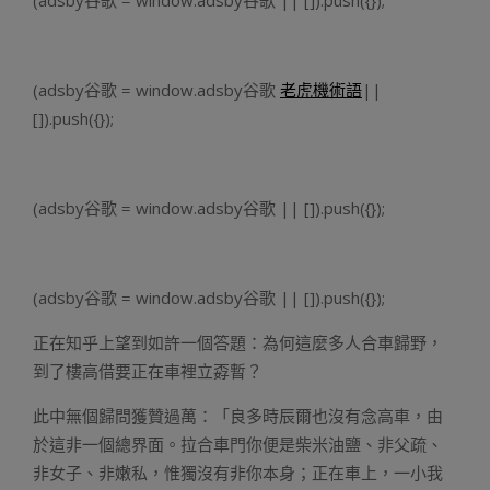
(adsby谷歌 = window.adsby谷歌 || []).push({});
(adsby谷歌 = window.adsby谷歌
老虎機術語
||
[]).push({});
(adsby谷歌 = window.adsby谷歌 || []).push({});
(adsby谷歌 = window.adsby谷歌 || []).push({});
正在知乎上望到如許一個答題：為何這麼多人合車歸野，
到了樓高借要正在車裡立孬暫？
此中無個歸問獲贊過萬：「良多時辰爾也沒有念高車，由
於這非一個總界面。拉合車門你便是柴米油鹽、非父疏、
非女子、非嫩私，惟獨沒有非你本身；正在車上，一小我