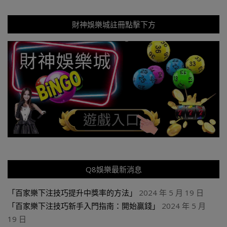
財神娛樂城註冊點擊下方
Q8娛樂最新消息
「百家樂下注技巧提升中獎率的方法」
2024 年 5 月 19 日
「百家樂下注技巧新手入門指南：開始贏錢」
2024 年 5 月
19 日