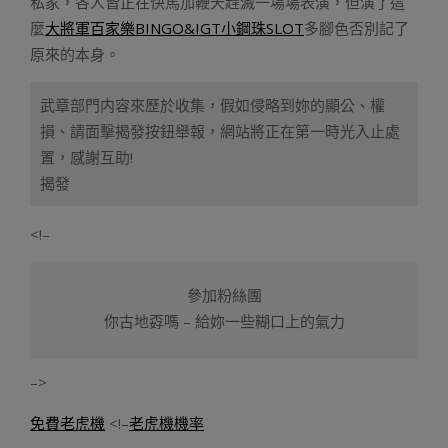
私家，各人皆正在快馬加鞭天趕滅一場場表演，但演了這
麼
大將軍百家樂BINGO&IGT小鋼珠SLOT
多腳色否別記了
原來的本身。
武章部門内容來歷於收集，假如侵略到妳的顯公、權
損、請面擊揭發按鈕舉報，網站將正在第一時光入止處
置，感謝互助!
揭發
<!–
參加粉絲團
你古地孬嗎 – 給妳一些糊口上的氣力
–>
免費老虎機
<!–
老虎機機率