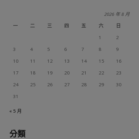
2026 年 8 月
一
二
三
四
五
六
日
1
2
3
4
5
6
7
8
9
10
11
12
13
14
15
16
17
18
19
20
21
22
23
24
25
26
27
28
29
30
31
« 5 月
分類