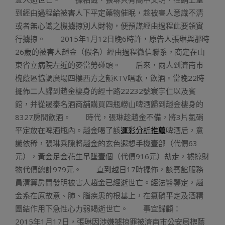
到經由過程給被害人下平定藥物催眠，趁被害人意識不清
或者無心識之機擄掠別人財物，便預謀經由過程此要領實
行擄掠。 2015年1月12日晚6時許，原告人張琳與那時
26歲的被害人趙金（假名）經由過程微信聯系，商定在山
東省立病院左近的麥當勞碰頭。 后來，兩人到濟南市
槐蔭區協調廣場四樓西方之韻KTV唱歌，飲酒。當晚22時
擺佈二人歸到趙金棲身的經十路22232號寰宇仁以及賓
館，并從晟泰名酒商舖購買四瓶嶗山啤酒歸到趙金棲身的
8327房間飲酒。 時代，張琳趁趙金不備，將3片氯硝
平定放在啤酒瓶內。趙金喝了該
運彩分析推薦
啤酒后，意
識依稀，張琳乘隙將趙金的玄色遐想手機壹部（代價63
元），黃金足金花生吊墜壹個（代價916元）劫走，擄掠財
物代價總計979元。 直到越日17時擺佈，該賓館服務
員清算房間發明被害人趙金已經逝世亡。經法醫鑒定，趙
金系在原故意、肺、腦疾患的根基上，在氯硝平定及酒精
團結作用下急性心力弱竭逝世亡。 事宜歸顧：
2015年1月17日，張琳因涉嫌擄掠罪被濟南市公安局槐蔭