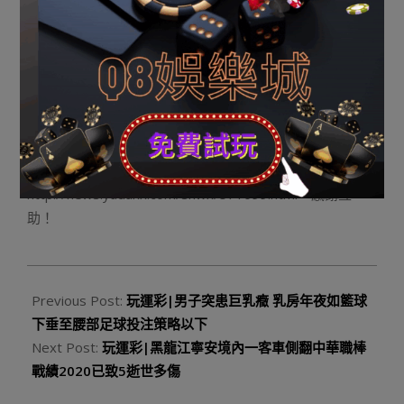
物，共致壹人逝世亡，其舉動觸犯了《中華人平易近共以
及國刑法》第二百六十三條之規則，犯法究竟清晰，證據
確鑿、充沛，應該以擄掠罪追查其刑事義務。依據《中華
人平易近共以及國刑事訴訟法》第壹百七十二條的規則，
提起公訴，請依法判處。 法庭將擇期宣判此案。
（齊魯晚報·齊魯一點記者萬兵） 《下平定催眠 90后女孩
在山東擄掠多名男微友致1逝世》由河南消息網-豫都網供
應，轉載請注明出處：
http://news.yuduxx.com/shwx/571099.html，感謝互
助！
2023-
09-
Previous Post:
玩運彩|男子突患巨乳癥 乳房年夜如籃球
27
下垂至腰部足球投注策略以下
Next Post:
玩運彩|黑龍江寧安境內一客車側翻中華職棒
戰績2020已致5逝世多傷