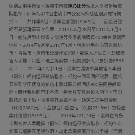
區別局刑事拘留。經濟南市槐
運彩比分
蔭區人平易近審查
院批準，同年2月17日由濟南市公安局槐蔭區別局履行拘
捕。 共作案6起，涉案金額總計8565元 而這已經
經不是張琳第壹次作案。2014年8月28日至2015年1月9
日，她先后到山東省立病院等多家病院購買400余片氯硝西
泮片。2014年8月至2015年1月，張琳分手在山東省濰坊
市、青島市、濟南市延續作案6起，致壹人逝世亡，劫取被
害人手機、吊墜、現金等財物，代價總計人平易近幣8565
元。 2014年12月11日，張琳在濰坊市與被害人李田
（假名）經由過程微信聯系，相約來到壹酒吧飲酒，隨后
又來到李田棲身的濰坊市濰城區云都酒店905房間持續飲
酒。時代張琳趁李田不備，將壹片安息藥投入酒里。李田
將該酒喝下后，張琳趁其意識不清，劫走三星手機壹部
（代價2880元）、金觀音吊墜壹個（代價2315元）擄掠產
業代價總計5195元。 2014年12月24日，張琳在青島
市與被害人孟曉偉（假名）經由過程微信聯系，相約在市
北區云龍膳莊用飯飲酒，劫走孟曉偉兩部小米手機（代價