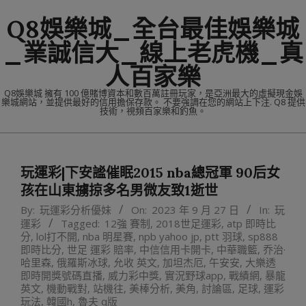
Skip
Q8娛樂城_全台最佳娛樂城
to
content
_業誠信大_線上老虎機_真
人百家樂
Q8娛樂城 擁有 100 億賭博資本和數百萬註冊玩家，是亞洲最大的虛擬現金娛
樂城網站，並提供最好的信用擔保存款。 不要強調在您的網站上下注. Q8 提供
技術，視頻百家樂和釣魚。
Primary
Navigation
玩運彩|下安謐催眠2015 nba總冠軍 90后女
Menu
孩在山東擄掠多名男微友致1逝世
By:
玩運彩分析優妹
On:
2023 年 9 月 27 日
In:
玩
運彩
Tagged:
12強 賽制
,
2018世足運彩
,
atp 即時比
分
,
lol打不開
,
nba 明星賽
,
npb yahoo jp
,
ptt 羽球
,
sp888
即時比分
,
世足 運彩 賠率
,
中信信用卡開卡
,
中華職籃
,
乔治·
哈里森
,
俄羅斯冰球
,
允收 英文
,
加坦杰厄
,
午安安
,
大樂透
即時開獎號碼直播
,
威力彩中獎
,
實況野球app
,
戰績網
,
暴龍
英文
,
機動戰對
,
站機往
,
美棒分析
,
美角
,
討論區
,
足球
,
運彩
玩法
,
韓國h
,
魯夫 q版