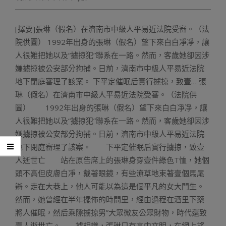
[擇要]張琳（假名）在濟南市中級人平易近法院受審。（法
院供圖） 1992年出身的張琳（假名）望下來白白凈凈，讓
人很難把她以及“擄掠犯”聯系在一路。然而，客歲她卻因涉
嫌擄掠被公安部分拘捕。日前，濟南市中級人平易近法院
地下閉庭審理了該案。 下平定催眠后實行擄掠，致壹… 張
琳（假名）在濟南市中級人平易近法院受審。（法院供
圖） 1992年出身的張琳（假名）望下來白白凈凈，讓
人很難把她以及“擄掠犯”聯系在一路。然而，客歲她卻因涉
嫌擄掠被公安部分拘捕。日前，濟南市中級人平易近法院
地下閉庭審理了該案。 下平定催眠后實行擄掠，致壹
人逝世亡 站在原告席上的張琳身穿壹件綠色T恤，她個
頭不高但皮膚白凈，戴著眼鏡，有些潦草地束著壹個馬尾
辮。走在大巷上，他人可能以為這是個平凡的女大門生。
然而，她曾經在半年擺佈的時間里，經由過程在酒里下藥
將人催眠，然后乘隙擄掠男”大眾微友公眾財物，時代還致
壹人逝世亡。 據相識，張琳只有高中文明，在網上望