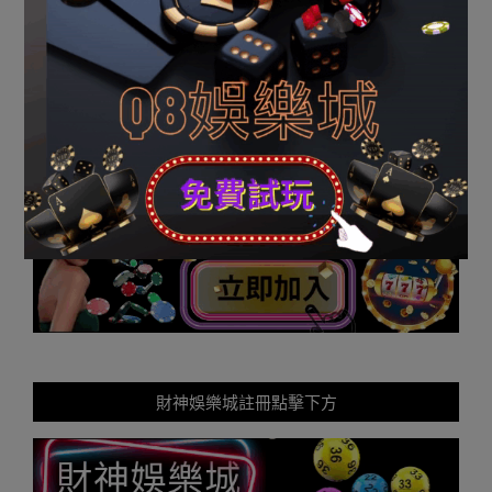
Q8娛樂城註冊點擊下方
財神娛樂城註冊點擊下方