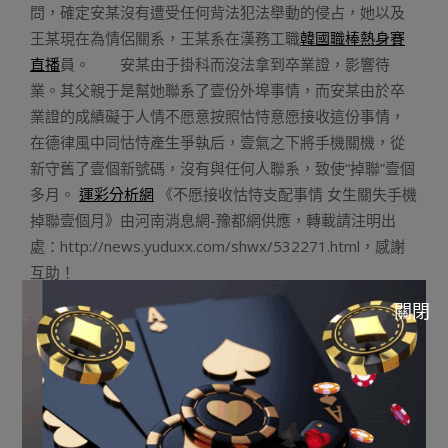
問，確定安某沒有遭受任何背法犯法舉動的侵占，她以及
王某現在為情侶關系，王某系在漢務工職
韓國職棒熱身賽
直播
員。 安某由于掛科而沒法拿到卒業證，影響待
業。其父親于是幫她聯系了壹份外埠事情，而安某由於卒
業證的成績礙于人情不愿意按照怙恃意愿接收這份事情，
在德律風中同怙恃產生爭執后，壹氣之下將手機關機，從
新守舊了壹個新號碼，沒有與任何人聯系，致使“掉聯”壹個
多月。
運彩分析網
《不愿接收怙恃支配事情 女生關失手機
掉聯壹個月》由河南消息網-豫都網供應，轉載請注明出
處：http://news.yuduxx.com/shwx/532271.html，感謝
互助！
關閉
2023-
10-
Previous Post:
玩運彩|高校招生範圍擴展 先生nba新聞
16
“建議”年夜三門生休假練習
Next Post:
玩運彩|從殺人煮尸同心專心尋逝世到nba新
聞 認罪吃法 平易近警發言浸染極刑犯