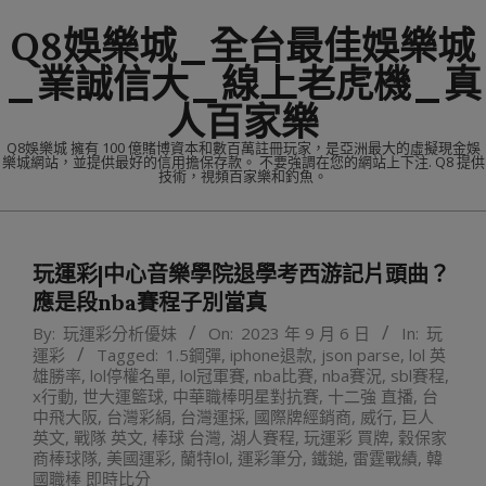
Skip
Q8娛樂城_全台最佳娛樂城
to
content
_業誠信大_線上老虎機_真
人百家樂
Q8娛樂城 擁有 100 億賭博資本和數百萬註冊玩家，是亞洲最大的虛擬現金娛
樂城網站，並提供最好的信用擔保存款。 不要強調在您的網站上下注. Q8 提供
技術，視頻百家樂和釣魚。
Primary
Navigation
玩運彩|中心音樂學院退學考西游記片頭曲？
Menu
應是段nba賽程子別當真
By:
玩運彩分析優妹
On:
2023 年 9 月 6 日
In:
玩
運彩
Tagged:
1.5鋼彈
,
iphone退款
,
json parse
,
lol 英
雄勝率
,
lol停權名單
,
lol冠軍賽
,
nba比賽
,
nba賽況
,
sbl賽程
,
x行動
,
世大運籃球
,
中華職棒明星對抗賽
,
十二強 直播
,
台
中飛大阪
,
台灣彩絹
,
台灣運採
,
國際牌經銷商
,
威行
,
巨人
英文
,
戰隊 英文
,
棒球 台灣
,
湖人賽程
,
玩運彩 買牌
,
穀保家
商棒球隊
,
美國運彩
,
蘭特lol
,
運彩筆分
,
鐵鎚
,
雷霆戰績
,
韓
國職棒 即時比分