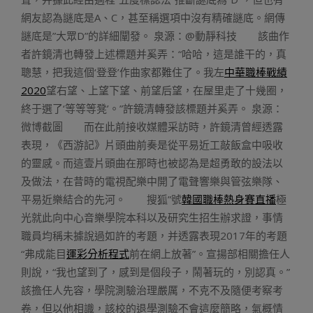
網友認為謎底是A、C，甚至稱選項中沒有精確謎底。網傳
謎底是”大眾D”的詳細闡發。 泉源：@動靜科技 該曲作
者許鏡清也轉發上述標題并奚弄：“哈哈，這是誰干的，真
聰慧，把我這個‘登登’作曲家都難住了。我左
中華職棒戰績
2020
望右望、上望下望、前望后望，在屋里走了十幾圈，
終于選了‘等等等凳’。”許鏡清轉發該標題并奚弄。 泉源：
微博截圖 而在此前接收媒體采訪時，許鏡清曾經透露
表現，《西游記》片頭曲前奏是從平易近工敲飯盒中吸收
的靈感。而這壹片頭曲在那時也被認為是超勇敢的設法以
及做法，在昔時的電視配樂中開了電聲響樂與管弦樂隊、
平易近樂結合的先河。 搜狐”號
韓國職棒熱身賽直播
極
光就此向中心音樂學院本科以及研究生招生辦求證，事情
職員均稱未據說過如許的考題，并透露表現2017年的考題
“弗成能目
運彩分析程式
前在網上放著”。宣揚部相關擔任人
則說，“我也望到了，感到是個段子，鬧著玩的，別認真。”
該擔任人先容，學院測驗治理嚴厲，不克不及隨便考察考
卷，但以他相識，該校的退學測驗不會這麼簡略，氣概情