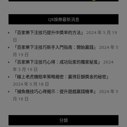
Q8娛樂最新消息
「百家樂下注技巧提升中獎率的方法」
2024 年 5 月 19
日
「百家樂下注技巧新手入門指南：開始贏錢」
2024 年 5
月 19 日
「百家樂下注技巧心得：成功玩家的獨家秘笈」
2024
年 5 月 19 日
「線上老虎機賠率策略揭密：贏得巨額獎金的秘密」
2024 年 5 月 18 日
「捕魚機技巧心得揭示：提升遊戲贏錢機率」
2024 年 5
月 18 日
分類