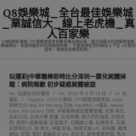
Skip
Q8娛樂城_全台最佳娛樂城
to
content
_業誠信大_線上老虎機_真
人百家樂
Q8娛樂城 擁有 100 億賭博資本和數百萬註冊玩家，是亞洲最大的虛擬現金娛
樂城網站，並提供最好的信用擔保存款。 不要強調在您的網站上下注. Q8 提供
技術，視頻百家樂和釣魚。
Primary
Navigation
玩運彩|中華職棒即時比分深圳一嬰兒屍體掉
Menu
蹤：病院報歉 初步疑惑屍體被盜
By:
玩運彩分析優妹
On:
2023 年 8 月 19 日
In:
玩
運彩
Tagged:
2020 f1賽程
,
539開獎號碼查詢
,
espn
即時比分 nba
,
for the king 巴哈
,
mp49h3
,
m運彩
,
taiwan
lotto
,
the lottery 分析
,
中華職棒總冠軍賽直播
,
兌獎 英文
,
台彩公司
,
台灣大賽 直播
,
台灣男團
,
國王們的海盜
,
好朋友
們
,
巫師3 諾維格瑞
,
彩富電子
,
日職線上看
,
玩樂高手
,
玩運
彩即時比分
,
球 英文
,
神魔 好友
,
英特艾倫 ptt
,
荷柏園
,
賭博
網站
,
足球
,
運彩 虛擬投注 ptt
,
非尼克
,
順發營業時間
,
馬大