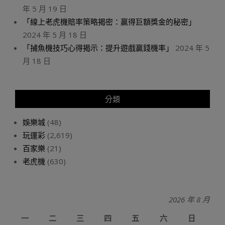
年 5 月 19 日
「線上老虎機賠率策略揭密：贏得巨額獎金的秘密」
2024 年 5 月 18 日
「捕魚機技巧心得揭示：提升遊戲贏錢機率」
2024 年 5
月 18 日
分類
娛樂城
(48)
玩運彩
(2,619)
百家樂
(21)
老虎機
(630)
2026 年 8 月
一
二
三
四
五
六
日