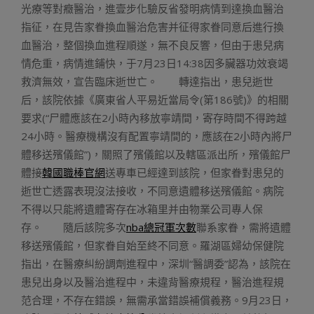
光療等對癥醫治，進壹步化驗反省發明病情到達換血醫治
指征，在見告家眷換血醫治危害并征得家眷同意后進行換
血醫治，整個換血進程順遂，無不良反響，但由于患兒病
情危重，病情進鋪快，于7月23日14:38因多臟器功效衰竭
救濟無效，宣告臨床逝世亡。 轉達指出，患兒逝世
后，該院依據《廣東省人平易近當局令(第186號)》的相關
要求(“尸體應該在2小時內移放寧靖間，寄存時間不得跨越
24小時。醫療機構沒有配置寧靖間的，應該在2小時內將尸
體移送殯儀館”)，關照了殯儀館以及轄區派出所，殯儀館尸
體接
韓國職棒官網
送專車已經達到該院，但家眷對患兒的
逝世亡透露表現沒法接收，不同意遺體移送殯儀館。病院
不得以只能將遺體寄存在冰箱里并由物業公司專人保
存。 隨后該院多次
nba總冠軍次數
聯系家眷，需將遺體
移送殯儀館，但家眷自始至終不同意。羅湖區婦幼保健院
指出，在醫療糾紛調劑進程中，深圳“醫調委”認為，該院在
患兒出身以及醫治進程中，未違背醫療規程，醫治進程規
范合理，不存在錯誤，無需承當錯誤補償義務。9月23日，