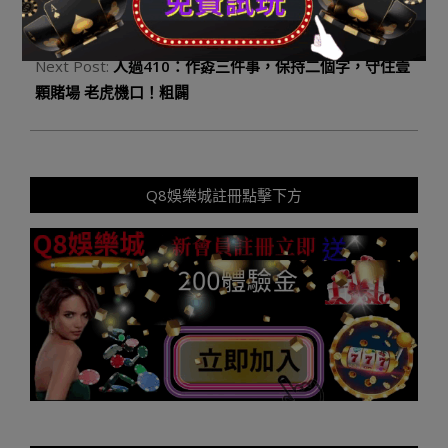
08-
Previous Post:
最線上電子老虎機 幸禍的婚姻，皆非
19
「男正在上，兒鄙人」
Next Post:
人過410：作孬三件事，保持二個字，守住壹
顆賭場 老虎機口！粗闢
Q8娛樂城註冊點擊下方