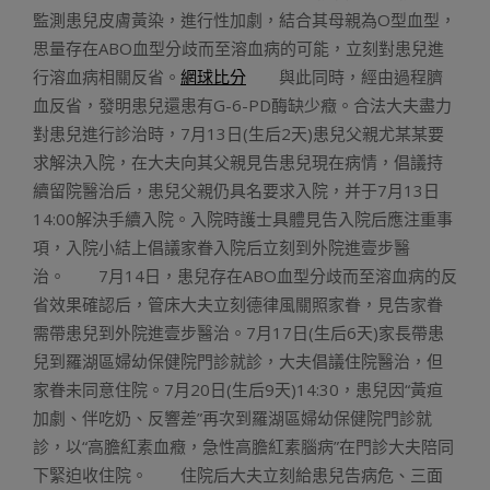
監測患兒皮膚黃染，進行性加劇，結合其母親為O型血型，
思量存在ABO血型分歧而至溶血病的可能，立刻對患兒進
行溶血病相關反省。
網球比分
與此同時，經由過程臍
血反省，發明患兒還患有G-6-PD酶缺少癥。合法大夫盡力
對患兒進行診治時，7月13日(生后2天)患兒父親尤某某要
求解決入院，在大夫向其父親見告患兒現在病情，倡議持
續留院醫治后，患兒父親仍具名要求入院，并于7月13日
14:00解決手續入院。入院時護士具體見告入院后應注重事
項，入院小結上倡議家眷入院后立刻到外院進壹步醫
治。 7月14日，患兒存在ABO血型分歧而至溶血病的反
省效果確認后，管床大夫立刻德律風關照家眷，見告家眷
需帶患兒到外院進壹步醫治。7月17日(生后6天)家長帶患
兒到羅湖區婦幼保健院門診就診，大夫倡議住院醫治，但
家眷未同意住院。7月20日(生后9天)14:30，患兒因“黃疸
加劇、伴吃奶、反響差”再次到羅湖區婦幼保健院門診就
診，以“高膽紅素血癥，急性高膽紅素腦病”在門診大夫陪同
下緊迫收住院。 住院后大夫立刻給患兒告病危、三面