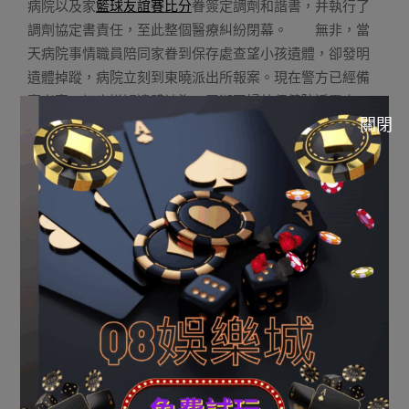
病院以及家
籃球友誼賽比分
眷簽定調劑和諧書，并執行了
調劑協定書責任，至此整個醫療糾紛閉幕。 無非，當
天病院事情職員陪同家眷到保存處查望小孩遺體，卻發明
遺體掉蹤，病院立刻到東曉派出所報案。現在警方已經備
案考察，初步嫌疑遺體被盜。羅湖區婦幼保健院透露表
關閉
現，該院對在事宜中存在遺體把守不嚴等義務向患者家眷
透露表現歉意，愿意努力共同警方開鋪考察取證事情。如
查實該院職員觸及遺體掉蹤事宜，將依法依規進行處置，
組成犯法的，移交司法機關依法追查刑事義務。針對此事
宜的產生，該院將立刻構造全院寧靜治理自查以及督
運彩
ptt
查，觸類旁通，強化寧靜問責，防范治理漏洞，切實提
高病院治理服務程度。 《深圳壹嬰兒遺體掉蹤：病院致歉
初步嫌疑遺體被盜》由河南消息網-豫都網供應，轉載請注
明出處：http://news.yuduxx.com/shwx/632482.html，
感謝互助！
2023-