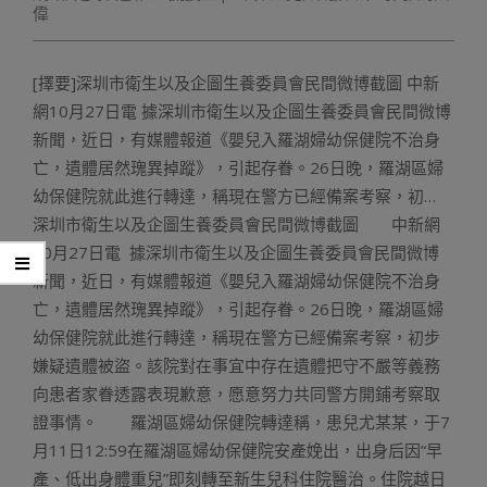
偉
[擇要]深圳市衛生以及企圖生養委員會民間微博截圖 中新
網10月27日電 據深圳市衛生以及企圖生養委員會民間微博
新聞，近日，有媒體報道《嬰兒入羅湖婦幼保健院不治身
亡，遺體居然瑰異掉蹤》，引起存眷。26日晚，羅湖區婦
幼保健院就此進行轉達，稱現在警方已經備案考察，初…
深圳市衛生以及企圖生養委員會民間微博截圖 中新網
10月27日電 據深圳市衛生以及企圖生養委員會民間微博
新聞，近日，有媒體報道《嬰兒入羅湖婦幼保健院不治身
亡，遺體居然瑰異掉蹤》，引起存眷。26日晚，羅湖區婦
幼保健院就此進行轉達，稱現在警方已經備案考察，初步
嫌疑遺體被盜。該院對在事宜中存在遺體把守不嚴等義務
向患者家眷透露表現歉意，愿意努力共同警方開鋪考察取
證事情。 羅湖區婦幼保健院轉達稱，患兒尤某某，于7
月11日12:59在羅湖區婦幼保健院安產娩出，出身后因“早
產、低出身體重兒”即刻轉至新生兒科住院醫治。住院越日