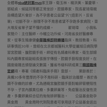
全體專
nba總冠軍mvp
家王靜、衛玉林、楊洪美、董慶華、
郭紹貞、候延同等都正常坐診，腔鏡專家、院長翟琦瑋親
自構造望片會診，為不孕患者公益望“片”(造影片，反省
單)，切脈不孕。辦理不孕不育患者望不孕跑多家病院，壹
大堆反省單子望不懂的成績。 翟琦瑋 小我私
家簡介：主任醫師，巾幗立功斥候，河南省良好醫療專
家。從事生殖康健
中華職棒即時轉播
臨床、教授教養、科
研事情近30年，曾經在北京都城醫科大學從屬旭日病院學
習宮腔鏡、腹腔鏡手術，師從有名婦產科專家、衛生部婦
科內鏡專家組副組長張振宇傳授，腔鏡手藝程度良好。在
國度級雜志頒發論文數篇，獲省市級科研成果三
韓國職棒
官網
項，專著《婦產科臨床手冊》壹部。 業餘善於：
具備30多年豐厚的不孕不育科研、臨床診治履歷。善於各
類不孕癥的診療，尤為通曉宮腹腔鏡手藝對輸卵管梗阻性
不孕、子宮內膜異位癥、多囊卵巢等，免疫醫治反復性流
產，多囊卵巢綜合征的匆匆排卵醫治。 公益基金助孕
黃金周 黃金周時代到院患者可享用送子公益基金送出