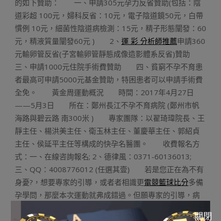
的如下贊助： 一、申請305元孕力反省贊助(包括：陰
道彩超 100元，婦科反省：10元，電子陰道鏡50元，白帶
慣例 10元，細菌性陰道病檢測：15元，精子形態闡發：60
元，精液質量闡發60元 ) 2、
運 彩 分析師推薦
申請360
元輸卵管反省(子宮輸卵管靜態成像造影體系反省)贊助
三、申請1000元住院手術費贊助 四、貧窮不孕不育患
者最高可申請5000元基金贊助，特困患者可以申請手術費
全免。 黃金周運動概況 時間：2017年4月27日
——5月3日 所在：鄭州長江不孕不育病院 (鄭州市帆
海路與碧云路 南300米 ) 專家團隊：以翟琦瑋院長、王
靜主任、楊洪美主任、衛玉林主任、董慶華主任、郭紹貞
主任、侯延平主任等構成的快孕名醫團。 收費報名方
式：一、在線咨詢報名; 2、德律風：0371-60136013;
三、QQ：4008776012 (任選其壹) 若是您正在為不有
身憂?，想要專家的引導，或者者相識更
電競籃球比分
多備
孕學問，那麼本次運動就弗成錯過。但願專家的引導，病
友有身的履歷，能輔助您讓您絕快有身生子。 《五壹快孕
關閉
黃金周，快孕專家陪你過_鄭州長江不孕不育病院》由河南