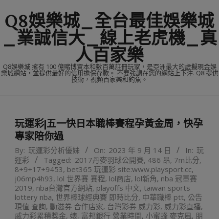
Skip
Q8娛樂城_全台最佳娛樂城
to
content
_業誠信大_線上老虎機_真
人百家樂
Q8娛樂城 擁有 100 億賭博資本和數百萬註冊玩家，是亞洲最大的虛擬現金娛
樂城網站，並提供最好的信用擔保存款。 不要強調在您的網站上下注. Q8 提供
技術，視頻百家樂和釣魚。
Primary
Navigation
玩運彩|五一快日本職棒賽程孕黃金周，快孕
Menu
專家陪你過
By:
玩運彩分析優妹
On:
2023 年 9 月 14 日
In:
玩
運彩
Tagged:
2017丹麥羽球公開賽
,
486 昂
,
7m比分
,
8+9+17+9453
,
bet365 玩運彩 site:www.playsport.cc
,
j06mp4h93
,
lol 世界賽 賽程
,
lol商店
,
lol新角
,
nba 冠軍賽
2019
,
nba台灣官方網站
,
playoffs 中文
,
taiwan sports
lottery nba
,
世界棒球經典賽 即時比分
,
中華職棒 ptt
,
公告
現值 查詢
,
動滋券 合作店家
,
台灣彩券 威力彩
,
威力彩直播
,
威力彩累積獎金
,
婊
,
富邦銀行 營業時間
,
小蜜蜂 麥克風
,
朋