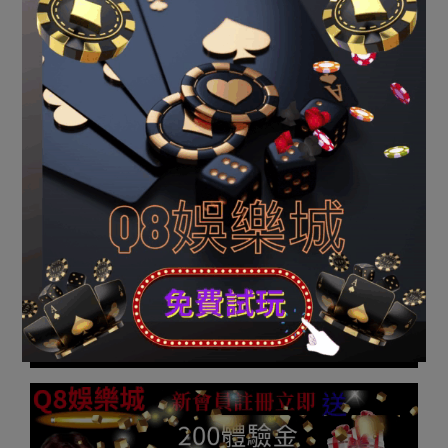
消息網-豫都網供應，轉載請注明出處：
http://news.yuduxx.com/shwx/593735.html，感謝互
助！
2023-
09-
Previous Post:
玩運彩|男子蘋果報馬仔和男朋友打罵欲
14
跳湖的哥報警 警員勝利將其救起
Next Post:
玩運彩|廣東運彩中華韓國女年夜門生在新疆
喀納斯徒步掉聯 已確認罹難
Q8娛樂城註冊點擊下方