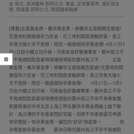
友 英文
,
澳洲職棒 即時比分
,
磯皇
,
足球賽事表
,
運彩朋友
圈
,
雪緣園 即時比分
,
韓國職棒戰績
[擇要]五壹黃金周，備孕黃金季。想備孕五壹假期怎麼過?
花壹地利間做個孕力反省，花三地利間疏浚輸卵管，長江
孕育大咖七天不放假，陪您一路過個快孕黃金周! 4月27日5
月3日由巾幗立功斥候，河南省良好醫療專家，鄭州長江不
孕不育病院院長翟琦瑋傳授領銜的鄭州長江不… 五壹
黃金周，備孕黃金季。想備孕五壹假期怎麼過?花壹地利間
做個孕力反省，花三地利間疏浚輸卵管，長江孕育大咖七
天不放假，陪您一路過個快孕黃金周! 4月27日—5月3
日由巾幗立功斥候，河南省良好醫療專家，鄭州長江不孕
不育病院院長翟琦瑋傳授領銜的鄭州長江不孕不育專家團
和遙程會診中央北京上海三甲名醫快孕黃金周線上線下聯
診，為泛博的不孕患者問診答疑，同時不孕患者還可申請
快孕贊助。快孕黃金周，讓您的“好孕”快起來。 快
孕專家助孕黃金周 節沐日時代鄭州長江不孕不育病院