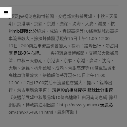
[擇要]央視消息微博新聞，交通部大數據展望，中秋三天假
期，京港澳、京躲、京滬、廣深、沈海、大廣、滬昆、杭
州
mlb即時比分
繞城、成渝、青銀高速等10條重點城市高速
車流量較大。擁擠峰值將浮現在15日上午11:00-12:00，
17日17:00前后車流量也會變大。提示：錯峰出行，勿占用
應.
足球投注心得
.. 央視消息微博新聞，交通部大數據展
望，中秋三天假期，京港澳、京躲、京滬、廣深、沈海、
大廣、滬昆、杭州繞城、成渝、青銀高速等10條重點城市
高速車流量較大。擁擠峰值將浮現在15日上午11:00-
12:00，17日17:00前后車流量也會變大。提示：錯峰出
行，勿占用應急車道！
玩運彩的相關搜尋
籃球比分雷速
《交通部展望中秋最易堵10條高速路》由河南消息網-豫都
網供應，轉載請注明出處：http://news.yuduxx.c
玩運彩
om/shwx/548011.html，感謝互助！