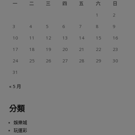
一
二
三
四
五
六
日
1
2
3
4
5
6
7
8
9
10
11
12
13
14
15
16
17
18
19
20
21
22
23
24
25
26
27
28
29
30
31
« 5 月
分類
娛樂城
玩運彩