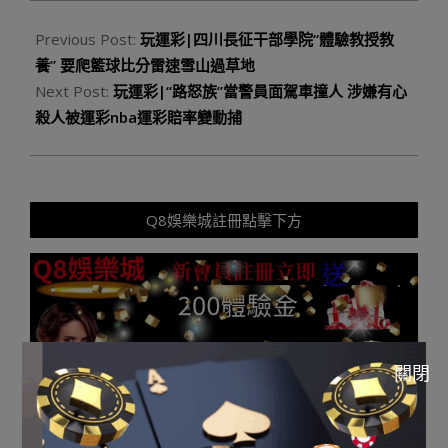
2023-
10-
Previous Post:
玩運彩|四川長征干部學院“體驗教授教
08
養” 要爬籃球比分雷速雪山過草地
Next Post:
玩運彩|“路怒族”當警員面駕車撞人 涉嫌有心
殺人被運彩nba運彩賠率變動捕
Q8娛樂城註冊點擊下方
關閉