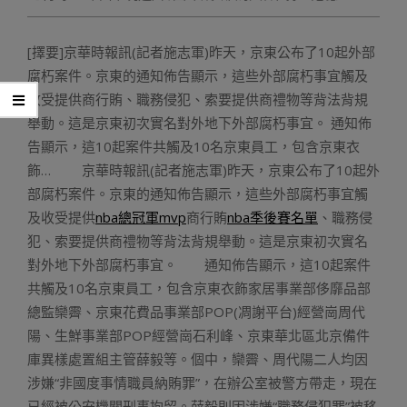
[擇要]京華時報訊(記者施志軍)昨天，京東公布了10起外部
腐朽案件。京東的通知佈告顯示，這些外部腐朽事宜觸及
收受提供商行賄、職務侵犯、索要提供商禮物等背法背規
舉動。這是京東初次實名對外地下外部腐朽事宜。 通知佈
告顯示，這10起案件共觸及10名京東員工，包含京東衣
飾… 京華時報訊(記者施志軍)昨天，京東公布了10起外
部腐朽案件。京東的通知佈告顯示，這些外部腐朽事宜觸
及收受提供
nba總冠軍mvp
商行賄
nba季後賽名單
、職務侵
犯、索要提供商禮物等背法背規舉動。這是京東初次實名
對外地下外部腐朽事宜。 通知佈告顯示，這10起案件
共觸及10名京東員工，包含京東衣飾家居事業部侈靡品部
總監欒霽、京東花費品事業部POP(凋謝平台)經營崗周代
陽、生鮮事業部POP經營崗石利峰、京東華北區北京備件
庫異樣處置組主管薛毅等。個中，欒霽、周代陽二人均因
涉嫌“非國度事情職員納賄罪”，在辦公室被警方帶走，現在
已經被公安機關刑事拘留。薛毅則因涉嫌“職務侵犯罪”被移