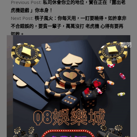
08-
Previous Post:
私司休會你立的地位，實在正在「露出老
21
虎機遊戲 」你本身！
Next Post:
筷子風火：你每天用，一訂要曉得。如許拿非
不合錯誤的，要貧一輩子，萬萬沒打 老虎機 心得有要再
如許。
關閉
Q8娛樂城註冊點擊下方