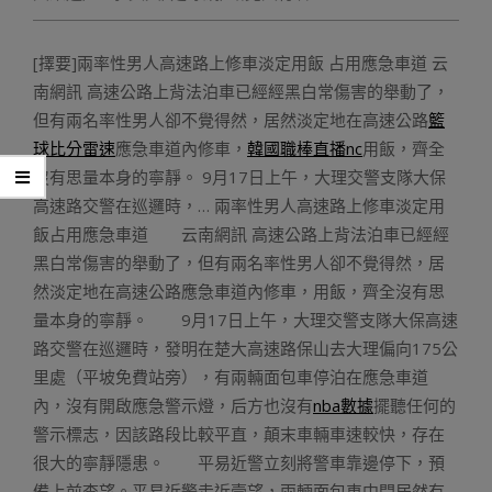
[擇要]兩率性男人高速路上修車淡定用飯 占用應急車道 云
南網訊 高速公路上背法泊車已經經黑白常傷害的舉動了，
但有兩名率性男人卻不覺得然，居然淡定地在高速公路
籃
球比分雷速
應急車道內修車，
韓國職棒直播nc
用飯，齊全
沒有思量本身的寧靜。 9月17日上午，大理交警支隊大保
高速路交警在巡邏時，… 兩率性男人高速路上修車淡定用
飯占用應急車道 云南網訊 高速公路上背法泊車已經經
黑白常傷害的舉動了，但有兩名率性男人卻不覺得然，居
然淡定地在高速公路應急車道內修車，用飯，齊全沒有思
量本身的寧靜。 9月17日上午，大理交警支隊大保高速
路交警在巡邏時，發明在楚大高速路保山去大理偏向175公
里處（平坡免費站旁），有兩輛面包車停泊在應急車道
內，沒有開啟應急警示燈，后方也沒有
nba數據
擺聽任何的
警示標志，因該路段比較平直，顛末車輛車速較快，存在
很大的寧靜隱患。 平易近警立刻將警車靠邊停下，預
備上前查望。平易近警走近壹望，兩輛面包車中間居然有