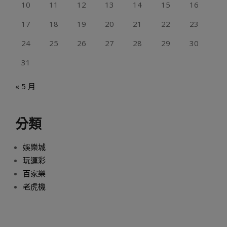
10
11
12
13
14
15
16
17
18
19
20
21
22
23
24
25
26
27
28
29
30
31
« 5 月
分類
娛樂城
玩運彩
百家樂
老虎機