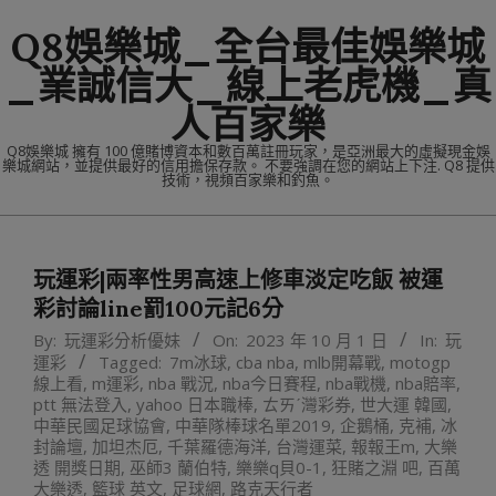
Skip
Q8娛樂城_全台最佳娛樂城
to
content
_業誠信大_線上老虎機_真
人百家樂
Q8娛樂城 擁有 100 億賭博資本和數百萬註冊玩家，是亞洲最大的虛擬現金娛
樂城網站，並提供最好的信用擔保存款。 不要強調在您的網站上下注. Q8 提供
技術，視頻百家樂和釣魚。
Primary
Navigation
玩運彩|兩率性男高速上修車淡定吃飯 被運
Menu
彩討論line罰100元記6分
By:
玩運彩分析優妹
On:
2023 年 10 月 1 日
In:
玩
運彩
Tagged:
7m冰球
,
cba nba
,
mlb開幕戰
,
motogp
線上看
,
m運彩
,
nba 戰況
,
nba今日賽程
,
nba戰機
,
nba賠率
,
ptt 無法登入
,
yahoo 日本職棒
,
ㄊㄞˊ灣彩券
,
世大運 韓國
,
中華民國足球協會
,
中華隊棒球名單2019
,
企鵝桶
,
克補
,
冰
封論壇
,
加坦杰厄
,
千葉羅德海洋
,
台灣運菜
,
報報王m
,
大樂
透 開獎日期
,
巫師3 蘭伯特
,
樂樂q貝0-1
,
狂賭之淵 吧
,
百萬
大樂透
,
籃球 英文
,
足球網
,
路克天行者