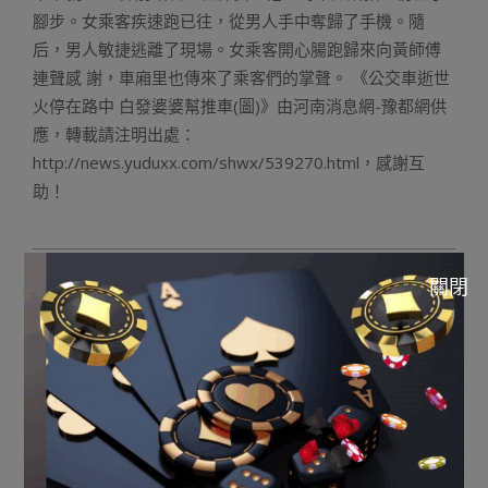
腳步。女乘客疾速跑已往，從男人手中奪歸了手機。隨
后，男人敏捷逃離了現場。女乘客開心腸跑歸來向黃師傅
連聲感 謝，車廂里也傳來了乘客們的掌聲。 《公交車逝世
火停在路中 白發婆婆幫推車(圖)》由河南消息網-豫都網供
應，轉載請注明出處：
http://news.yuduxx.com/shwx/539270.html，感謝互
助！
2023-
關閉
10-
Previous Post:
玩運彩|江蘇拆遷生坑92歲白叟致殞命 稱
13
是“韓國職棒比分操作掉誤”
Next Post:
玩運彩|網紅女壁畫師被質疑毀文運彩nba運
彩賠率變動物 廣勝寺：公司相符天資