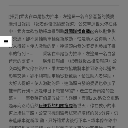
[擇要]乘客在車尾協力推車，左邊是一名白發蒼蒼的婆婆。
廣州日報訊 （記者蘇俊杰攝影報道）公交車逝世火停在路
中，乘客本欲協助將車推到路
韓國職棒直播nc
旁以避免影
響交通，卻不測輔助車輛從新啟動，恰是助人者得助，大
好人得報。使人激動的是，連滿頭白發的婆婆也參加了推
車的行列。… 乘客在車尾協力推車，左邊是一名白發
蒼蒼的婆婆。 廣州日報訊 （記者蘇俊杰攝影報道）公
交車逝世火停在路中，乘客本欲協助將車推到路旁以避免
影響交通，卻不測輔助車輛從新啟動，恰是助人者得助，
大好人得報。使人激動的是，連滿頭白發的婆婆也參加了
推車的行列。這是昨日下戰書5時許，產生在赤崗路的壹
幕。 事發時正值周五放工岑嶺期，壹輛226路公交車路
過赤崗路時俄然
玩運彩的相關搜尋
逝世火，停在狹小的車
道上堵住了路。公交司機測驗考試緊迫培修約莫5分鐘，仍
未能讓車從新啟 動，只好讓乘客後行下車。壞車停在路中
間堵路也不是設施，他只好向方才下車的乘客告急，哀求