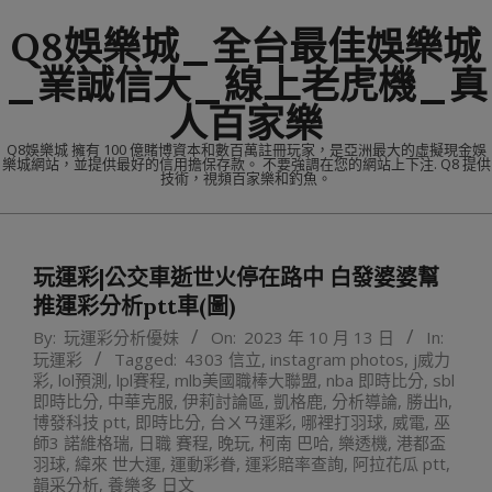
Skip
Q8娛樂城_全台最佳娛樂城
to
content
_業誠信大_線上老虎機_真
人百家樂
Q8娛樂城 擁有 100 億賭博資本和數百萬註冊玩家，是亞洲最大的虛擬現金娛
樂城網站，並提供最好的信用擔保存款。 不要強調在您的網站上下注. Q8 提供
技術，視頻百家樂和釣魚。
Primary
Navigation
玩運彩|公交車逝世火停在路中 白發婆婆幫
Menu
推運彩分析ptt車(圖)
By:
玩運彩分析優妹
On:
2023 年 10 月 13 日
In:
玩運彩
Tagged:
4303 信立
,
instagram photos
,
j威力
彩
,
lol預測
,
lpl賽程
,
mlb美國職棒大聯盟
,
nba 即時比分
,
sbl
即時比分
,
中華克服
,
伊莉討論區
,
凱格鹿
,
分析導論
,
勝出h
,
博發科技 ptt
,
即時比分
,
台ㄨㄢ運彩
,
哪裡打羽球
,
威電
,
巫
師3 諾維格瑞
,
日職 賽程
,
晚玩
,
柯南 巴哈
,
樂透機
,
港都盃
羽球
,
緯來 世大運
,
運動彩眷
,
運彩賠率查詢
,
阿拉花瓜 ptt
,
韻采分析
,
養樂多 日文