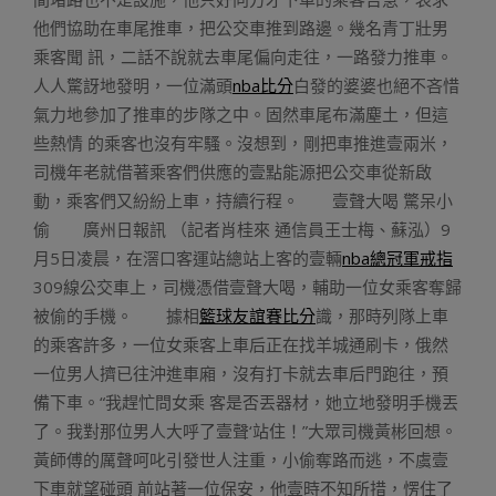
他們協助在車尾推車，把公交車推到路邊。幾名青丁壯男
乘客聞 訊，二話不說就去車尾偏向走往，一路發力推車。
人人驚訝地發明，一位滿頭
nba比分
白發的婆婆也絕不吝惜
氣力地參加了推車的步隊之中。固然車尾布滿塵土，但這
些熱情 的乘客也沒有牢騷。沒想到，剛把車推進壹兩米，
司機年老就借著乘客們供應的壹點能源把公交車從新啟
動，乘客們又紛紛上車，持續行程。 壹聲大喝 驚呆小
偷 廣州日報訊 （記者肖桂來 通信員王士梅、蘇泓）9
月5日凌晨，在滘口客運站總站上客的壹輛
nba總冠軍戒指
309線公交車上，司機憑借壹聲大喝，輔助一位女乘客奪歸
被偷的手機。 據相
籃球友誼賽比分
識，那時列隊上車
的乘客許多，一位女乘客上車后正在找羊城通刷卡，俄然
一位男人擠已往沖進車廂，沒有打卡就去車后門跑往，預
備下車。“我趕忙問女乘 客是否丟器材，她立地發明手機丟
了。我對那位男人大呼了壹聲‘站住！”大眾司機黃彬回想。
黃師傅的厲聲呵叱引發世人注重，小偷奪路而逃，不虞壹
下車就望碰頭 前站著一位保安，他壹時不知所措，愣住了