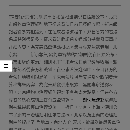
[擇要]新京報訊 網約車各地落地細則仍在陸續公布，北京
市網約車治理細則地下征求看法日前已經經收場。新京報
記者從多方相識到，在征求看法進程中，來自各方的看法
倡議特別很是多，征求看法收場后交通部分將闡發清算出
詳細內容，為完美點竄供應根據。無關專家透露表現，北
京網… 新京報訊 網約車各地落地細則仍在陸續公布，
北京市網約車治理細則地下征求看法日前已經經收場。新
京報記者從多方相識到，在征求看法進程中，來自各方的
看法倡議特別很是多，征求看法收場后交通部分將闡發清
算出詳細內容，為完美點竄供應根據。無關專家透露表
現，北京網約車治理細則預計不會有太大點竄，但在各方
存眷的核心成績上會有壹些微調。
如何玩運彩
京滬細
則被稱最嚴專車治理設施 近日，北京、上海、深圳公
布了網約車治理細則征求看法稿，北京以及上海的治理細
則由於提出了“內地車，內地人”的要求，被稱為最嚴專車治
理設施。 依據細則，今后在北京從事網約車經營的駕