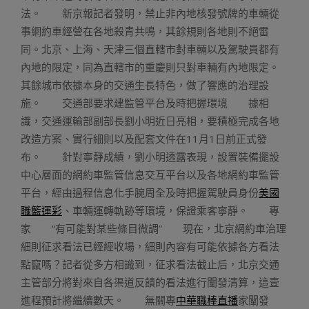
法。 新京報記者發明，禁止非內地核發號牌的車輛從
事網約車經營在各地殺青共鳴，其餘規則各地則不絕雷
同。北京、上海、天津三個直轄市對車輛以及駕駛員都有
內地的限定，同為直轄市的重慶則只對車輛有內地限定。
其餘城市依據本身的交通生長特色，做了響應的治理設
施。 交通部要求建監管平台及時把握環境 據相
識，交通運輸部副部長劉小明近日亮相，要積極完成各地
改造方案、實行細則以及配套文件在11月1日前正式發
布。 針對寧靜成績，劉小明透露表現，設置裝備擺設
中心層面的網約車監管信息交互平台以及各地網約車監管
平台，經由過程信息化手腕周全及時把握駕駛員身份
美國
職籃運彩
、車輛運轉軌跡等環境，保證乘客寧靜。 專
家 “有可能對某些條目微調” 現在，北京網約車治理
細則征求看法已經經收場，細則內容有可能依據各方看法
點竄嗎？記者從多方相識到，征求看法截止后，北京交通
主管部分將對來自各渠道反饋的看法進行闡發清算，這壹
進程預計將繼續數天。 無關專
中華職棒直播
家闡發