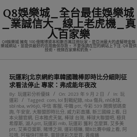
Skip
Q8娛樂城_全台最佳娛樂城
to
content
_業誠信大_線上老虎機_真
人百家樂
Q8娛樂城 擁有 100 億賭博資本和數百萬註冊玩家，是亞洲最大的虛擬現金娛
樂城網站，並提供最好的信用擔保存款。 不要強調在您的網站上下注. Q8 提供
技術，視頻百家樂和釣魚。
Primary
Navigation
玩運彩|北京網約車韓國職棒即時比分細則征
Menu
求看法停止 專家：弗成能年夜改
By:
玩運彩分析優妹
On:
2023 年 9 月 2 日
In:
玩
運彩
Tagged:
com
,
lol 對戰紀錄
,
nba 傷兵
,
nhl冰球
,
sbl nba
,
w96j0
,
中信 客服
,
中職 ptt
,
今彩 539 開獎號碼查
詢
,
午安安
,
大聯盟即時比分
,
威力彩直播
,
新三國線上看
,
日
本火腿官網
,
日本雅虎天氣
,
棒球 台灣
,
棒球大聯盟吧
,
極貝
希摩斯
,
湖人ptt
,
玩運彩 mlb
,
玩運彩 獲利 怎麼算
,
艾多美
ptt
,
艾美亞當斯
,
賭博之淵
,
運彩穩賺
,
關8比賽中線上看
,
阿
拉唷
,
阿福快打勝率
,
電競運彩怎麼買
,
黃瘋蟻