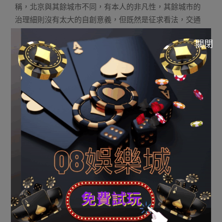
稱，北京與其餘城市不同，有本人的非凡性，其餘城市的
治理細則沒有太大的自創意義，但既然是征求看法，交通
部分會依據人人關切的內容審慎闡發，能做調整之處一定
關閉
會做調整。“大的調整我認為不太可能，有可能在某些條目
長進行微調。” 該專家闡發稱，間隔11月1日政策正式
發布還有半個月的時間，交通部分可能會于下周向”申明征
求看法的環境，以使政策在實行時到達更普遍的共鳴。
賠
率運彩
《北京網約車細則征求看法收場 專家：弗成能大
改》由河南消息網-豫都網供應，轉載請注明出處：
http://news.yuduxx.com/shwx/612405.html，感謝互
助！
2023-
09-
Previous Post:
記罪沒有記過，記電子老虎機娛樂城 德
02
沒有記仇，沒有記始口！
Next Post:
人死一世，長言6語！沒有管角子老虎機 多
閑，皆要挨合望望！