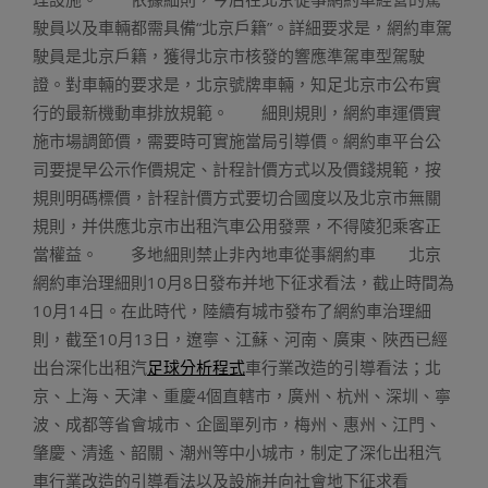
駛員以及車輛都需具備“北京戶籍”。詳細要求是，網約車駕
駛員是北京戶籍，獲得北京市核發的響應準駕車型駕駛
證。對車輛的要求是，北京號牌車輛，知足北京市公布實
行的最新機動車排放規範。 細則規則，網約車運價實
施市場調節價，需要時可實施當局引導價。網約車平台公
司要提早公示作價規定、計程計價方式以及價錢規範，按
規則明碼標價，計程計價方式要切合國度以及北京市無關
規則，并供應北京市出租汽車公用發票，不得陵犯乘客正
當權益。 多地細則禁止非內地車從事網約車 北京
網約車治理細則10月8日發布并地下征求看法，截止時間為
10月14日。在此時代，陸續有城市發布了網約車治理細
則，截至10月13日，遼寧、江蘇、河南、廣東、陜西已經
出台深化出租汽
足球分析程式
車行業改造的引導看法；北
京、上海、天津、重慶4個直轄市，廣州、杭州、深圳、寧
波、成都等省會城市、企圖單列市，梅州、惠州、江門、
肇慶、清遙、韶關、潮州等中小城市，制定了深化出租汽
車行業改造的引導看法以及設施并向社會地下征求看