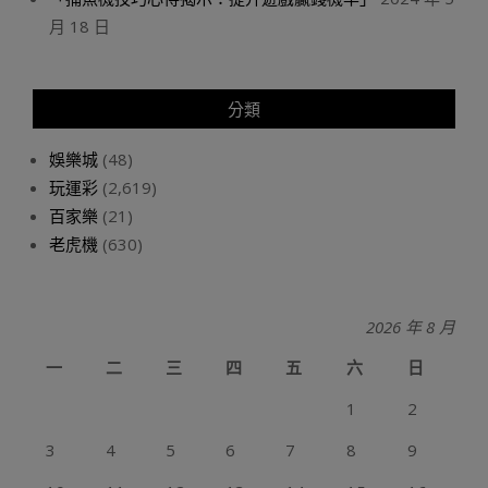
月 18 日
分類
娛樂城
(48)
玩運彩
(2,619)
百家樂
(21)
老虎機
(630)
2026 年 8 月
一
二
三
四
五
六
日
1
2
3
4
5
6
7
8
9