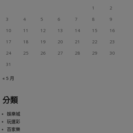
1
2
3
4
5
6
7
8
9
10
11
12
13
14
15
16
17
18
19
20
21
22
23
24
25
26
27
28
29
30
31
« 5 月
分類
娛樂城
玩運彩
百家樂