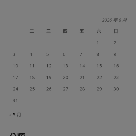
2026 年 8 月
一
二
三
四
五
六
日
1
2
3
4
5
6
7
8
9
10
11
12
13
14
15
16
17
18
19
20
21
22
23
24
25
26
27
28
29
30
31
« 5 月