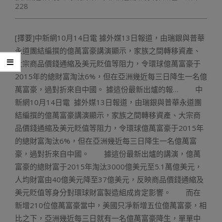
228
[擇要]中新網10月14日電 據外媒13日報道，由瑞銀與普華
永道團結編撰的億萬富豪講演顯示，家族之間轉移資產、
大宗商品價錢通縮及美元貶值等阻力，令環球億萬富豪于
2015年的總財富淘汰6%，但在亞洲幾近每三日降生一名億
萬富豪，過對折來自中國。 據這份最新出爐的報… 中
新網10月14日電 據外媒13日報道，由瑞銀與普華永道團
結編撰的億萬富豪講演顯示，家族之間轉移資產、大宗商
品價錢通縮及美元貶值等阻力，令環球億萬富豪于2015年
的總財富淘汰6%，但在亞洲幾近每三日降生一名億萬富
豪，過對折來自中國。 據這份最新出爐的講演，億萬
富豪的總財富于2015年淘汰3000億美元至5.1萬億美元，
人均財富由40億美元降至37億美元，反映商品價錢通縮及
美元貶值等身分對環球財富製造組成肯定影響。 而在
新增210位億萬富豪當中，美國只凈新增五位億萬富豪，相
比之下，亞洲幾近每三日就有一名億萬富豪降生，單單中