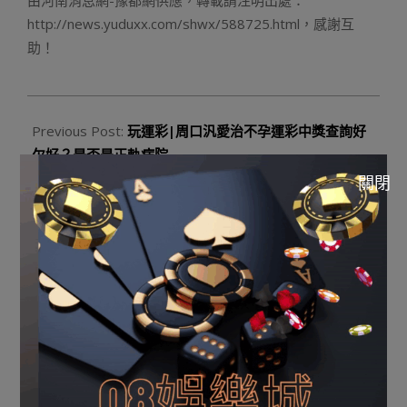
由河南消息網-豫都網供應，轉載請注明出處：
http://news.yuduxx.com/shwx/588725.html，感謝互
助！
2023-
09-
Previous Post:
玩運彩|周口汎愛治不孕運彩中獎查詢好
15
欠好？是否是正軌病院
Next Post:
玩運彩|溫百家樂投注手法州兩居平易近台風
關閉
天翻開窨井蓋排水 11歲女孩被卷走
Q8娛樂城註冊點擊下方