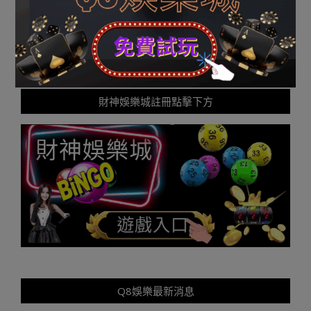
財神娛樂城註冊點擊下方
Q8娛樂最新消息