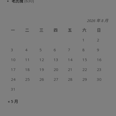
老虎機
(630)
2026 年 8 月
一
二
三
四
五
六
日
1
2
3
4
5
6
7
8
9
10
11
12
13
14
15
16
17
18
19
20
21
22
23
24
25
26
27
28
29
30
31
« 5 月