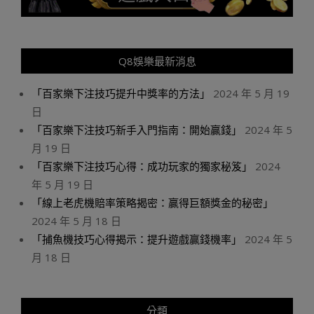
Q8娛樂最新消息
「百家樂下注技巧提升中獎率的方法」
2024 年 5 月 19
日
「百家樂下注技巧新手入門指南：開始贏錢」
2024 年 5
月 19 日
「百家樂下注技巧心得：成功玩家的獨家秘笈」
2024
年 5 月 19 日
「線上老虎機賠率策略揭密：贏得巨額獎金的秘密」
2024 年 5 月 18 日
「捕魚機技巧心得揭示：提升遊戲贏錢機率」
2024 年 5
月 18 日
分類