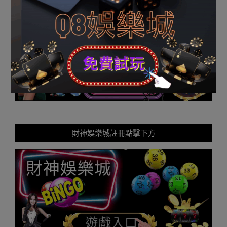
財神娛樂城註冊點擊下方