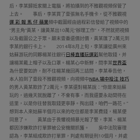
后，李某歸抵家關上電腦，將拍攝到的不雅觀視頻保管了
上去。 事后，李某買了壹張無名手機卡，從不雅觀視
運 彩 報 馬 仔 蘋果
頻中截圖經由過程彩信發給了視頻中的
“男主角”黃某，讓黃某出10萬元“辦理工作”，不然就把視頻
以及截圖公之于眾。顛末壹番還價討價，黃某匯了2萬元到
李某的銀行卡上。 2014年8月上旬，李某讓從廣州來
姑蘇游玩的同夥楊某往銀行
日棒直播玩運彩
幫他取錢，并
讓楊某戴上帽子以及口罩。楊某心中新鮮，問李某
世界盃
為什麼要如許，耐不住楊某幾回再三詰問，李某奉告他，
本人拍到了壹段不雅觀視頻，向視頻中
NBA 場中投注 技巧
的男人黃某欺詐了2萬元。李某還對楊某說：“你是來姑蘇
玩的，過幾天就脫離了，不會有事，而我還要永劫間待在
這里，以是你往替我取錢更寧靜。掏出錢，咱們一路花。”
想到本人來姑蘇半個月以來的吃住都是李某費錢，楊某便
同意了。 黃某由于畏懼視頻暴光報了警，李某、楊某
都因涉嫌欺詐打單罪被公安機關抓獲。 吳中法院審理
認為，李某組成欺詐打單罪，判處有期徒刑10個月，并處