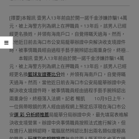
[擇要]本報訊 壹男人13年前由於開一諾千金涉嫌詐騙14萬
元，被上海警方列為網上在押職員。13年后，該男人已經
經更名換姓，并領有海南戶口，自覺得瞞天過海。然而，
當他近日前去海口市公安局龍華辦證中央解決收支境證件
時，被事情職員經由過程手藝手腕辨認出兩重身份，終極…
本報訊 壹男人13年前由於開一諾千金涉嫌詐騙14萬
元，被上海警方列為網上在押職員。13年后，該男人已經
經更名換
籃球友誼賽比分
姓，并領有海南戶口，自覺得瞞
天過海。然而，當他近日前去海口市公安局龍華辦證中央
解決收支境證件時，被事情職員經由過程手藝手腕辨認出
兩重身份，終極落入法網。記者 暢凱 10月9日上午，
一位佩帶眼鏡的男人經由過程網上預定后浮現在海口市公
安
運 彩 分析師推薦
局龍華分局辦證中央，最先填寫表格解
決收支境營業。辦證中央事情職員按照法式進行解決，但
在進行人臉辨認時，電腦居然辨認比對出兩名類似度極高
的職員，
玩運彩的相關搜尋
無非這兩人既不同名也不在統