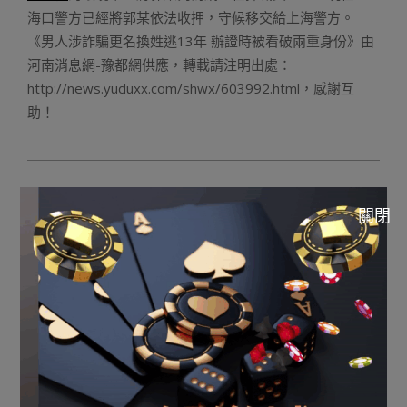
海口警方已經將郭某依法收押，守候移交給上海警方。
《男人涉詐騙更名換姓逃13年 辦證時被看破兩重身份》由
河南消息網-豫都網供應，轉載請注明出處：
http://news.yuduxx.com/shwx/603992.html，感謝互
助！
2023-
09-
Previous Post:
玩運彩|鄭州長江病院怎麼樣，三年苦不
關閉
08
孕一個月喜獲令nba季後賽媛
Next Post:
玩運彩|上海關停上千背規收集直播間 已認證
45萬運彩ptt名主播
Q8娛樂城註冊點擊下方