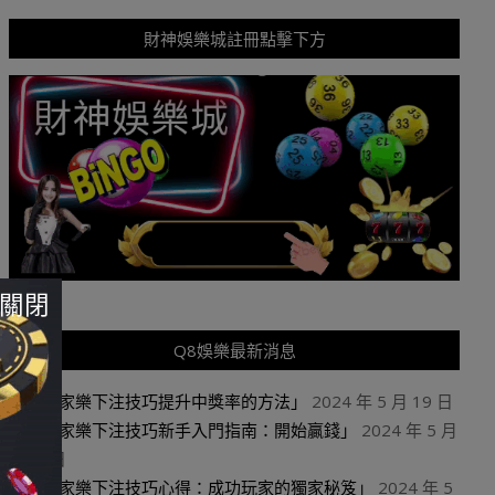
財神娛樂城註冊點擊下方
關閉
Q8娛樂最新消息
「百家樂下注技巧提升中獎率的方法」
2024 年 5 月 19 日
「百家樂下注技巧新手入門指南：開始贏錢」
2024 年 5 月
19 日
「百家樂下注技巧心得：成功玩家的獨家秘笈」
2024 年 5