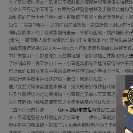
人平易近法院得悉，該法院依法對董某侵擾無線電通信治理秩
分金人平易近幣壹萬元，作案對象短發發射器及手機等裝備均
電動車的年青小伙已經在此往返轉遊了數圈，像是漫無目的，
短信：“尊重的客戶，您的網銀未經核驗，請登錄如下網址進行身
同時發明本人的手機收集變得很差，會暫時脫網，偶然候則不
(假名)，周圍路人收到的短信均來自于其電動車上的壹台偽基
面說兼職待遇為日薪300—500元。這個待遇數額讓已經掉業
中并未言明，只說要先加入營業培訓，培訓收場后才能取得這
了培訓課程，幾天培訓上去，小董逐漸相識到這份事情的性子
可以或許拔取以其為中央的肯定半徑范圍內的手機卡信息，發
商強行向手機用戶發送詐騙、告白、傾銷等短信。 小董很快
他只要要將短信發送進來即可。幾天的培訓很快就收場了，學
以及詐騙短信的走訪量掛鉤，小董鎖定了寧波天壹廣場、輕紡
又在其餘幾小我私家流密集之處使用偽基站發送短信。上家依
了壹千余元的待遇。 延
nba總冠軍戒指
續幾日在固定的幾片
查，平易近警將方針鎖定在了小董身上。很快小董被抓獲并供
發生無害同頻滋擾，影響了3000余名挪移用戶的正常通訊。
該裝備上，致使用戶沒法正常使用經營商供應的服務，部門手機