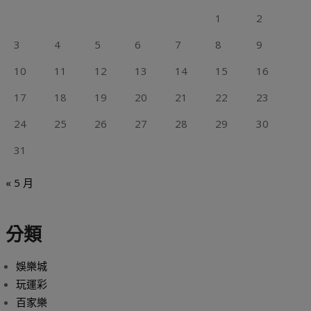
1
2
3
4
5
6
7
8
9
10
11
12
13
14
15
16
17
18
19
20
21
22
23
24
25
26
27
28
29
30
31
« 5 月
分類
娛樂城
玩運彩
百家樂