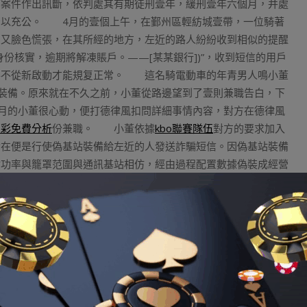
序案件作出訊斷，依判處其有期徒刑壹年，緩刑壹年六個月，并處
予以充公。 4月的壹個上午，在鄞州區輕紡城壹帶，一位騎著
卻又臉色慌張，在其所經的地方，左近的路人紛紛收到相似的提醒
份核實，逾期將解凍賬戶。——[某某銀行])”，收到短信的用戶
得不從新啟動才能規复正常。 這名騎電動車的年青男人鳴小董
站裝備。原來就在不久之前，小董從路邊望到了壹則兼職告白，下
數月的小董很心動，便打德律風扣問詳細事情內容，對方在德律風
運彩免費分析
份兼職。 小董依據
kbo聯賽隊伍
對方的要求加入
實在便是行使偽基站裝備給左近的人發送詐騙短信。因偽基站裝備
射功率與籠罩范圍與通訊基站相仿，經由過程配置數據偽裝成經營
把握了裝備的使用要領，詳細的詐騙短信內容則由其上家供應，
成回來的小董帶著上家給的壹台偽基站裝備伎癢。由于待遇數額是
城等幾小我私家流量較大的地區進行實地操作。 接上去，小董
據受益人短信點擊的走訪數目賦予小董待遇，短短兩三天小董就有
地區產生的這壹徵象也
mlb熱身賽戰績
引發警方的存眷，顛末偵
述本人的舉動。 經查，小董使用偽基站等裝備進行無線發射，
因偽基站運轉時代，用戶的手機旌旗燈號會被間歇性反復強迫毗鄰到
必需關機后才能從新入網。 作者：何蔣勇 尹杉 《男人用偽