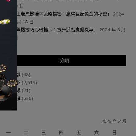
月 19 日
「線上老虎機賠率策略揭密：贏得巨額獎金的秘密」
2024
年 5 月 18 日
「捕魚機技巧心得揭示：提升遊戲贏錢機率」
2024 年 5 月
18 日
分類
娛樂城
(48)
玩運彩
(2,619)
百家樂
(21)
老虎機
(630)
2026 年 8 月
一
二
三
四
五
六
日