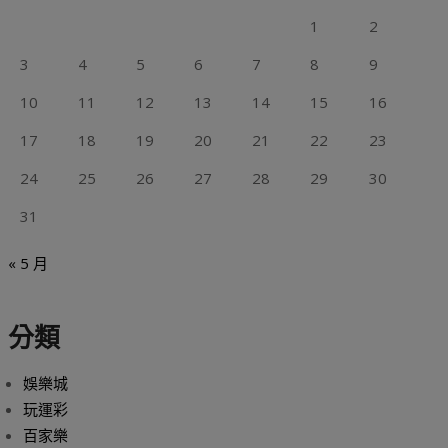
1
2
3
4
5
6
7
8
9
10
11
12
13
14
15
16
17
18
19
20
21
22
23
24
25
26
27
28
29
30
31
« 5 月
分類
娛樂城
玩運彩
百家樂