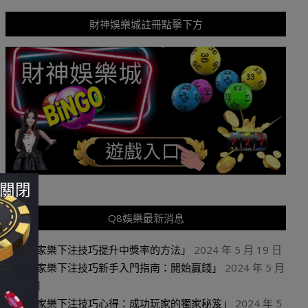
財神娛樂城註冊點擊下方
關閉
Q8娛樂最新消息
「百家樂下注技巧提升中獎率的方法」
2024 年 5 月 19 日
「百家樂下注技巧新手入門指南：開始贏錢」
2024 年 5 月
19 日
「百家樂下注技巧心得：成功玩家的獨家秘笈」
2024 年 5