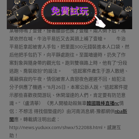
下，沉浸在幸福中而沒意想到傷害光降。牛治平易近上前
向他們索要手包，男人望了望他堅決地說“不”。就在這時
候，牛治平易近把槍瞄準了褚某的腰部，并立即擊發。馮
某嚇得鳴了壹聲，接著腰部也挨了壹槍。兩人倒下后，馮
某依然在喊，牛治平易近又去其頭上補了壹槍。 牛治
平易近拿起被害人手包，把里面300元錢裝進本人口袋，然
后他把手包扔下，向平靜處跑往。至圍墻邊時，扔失了作
案對象與隨身帶的觀光包。跑到雙嶺路上時，他有了“分段
逃跑、喬裝妝扮”的設法。 “這起案件產生于游人散絕、
萬籟俱寂的午夜，情侶被害人貪戀夜色遲遲不回，給犯法
分子供應了機遇。”8月26日，本案公訴人說，“這起案件提
示那些喜歡夜間游玩、休閑溜達的人們，肯定要有防范意
識。”（盧清華） 《男人開槍劫殺無辜
韓國職棒直播nc
情
侶：不想活 得找個墊違的》由河南消息網-豫都網供
nba新
聞
應，轉載請注明出處：
http://news.yuduxx.com/shwx/522088.html，感謝互
助！