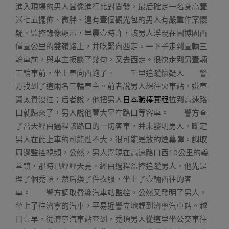
進入現場的男人圖像進行比對闡發，最后確定一名身高壹
米七五擺佈、微胖、違有壹個觀光包的男人有嚴重作案懷
疑。監控錄像顯示，早晨壹時許，該男人浮現在園博園西
僅壹公里的雙嶺路上，并吃緊向西走。一下子走到壹輛三
輪車前，與車主扳談了幾句，又去西走。很快走到另壹輛
三輪車前，坐上車向西跑了。 千里追蹤懷疑人 警
方找到了這兩名三輪車主。前者說男人想往火車站，嫌車
資太貴沒往；后者說，他把男人
日本職棒賽程
拉到高速路
口就歸來了，男人說他壹大早在路口等客車。 警方查
了當天經由過程該路口的一切客車，并未發明男人，斷定
男人在此上車的可能性不大，很可能是放的煙幕彈。調取
周邊監控視頻，公然，男人浮現在高速路口西10公里的義
堂鎮，那時已經經天亮。經由過程監控追蹤男人，他先是
理了個禿頂，然后換了件衣服，坐上了壹輛西往的客
車。 警方調取費縣汽車站監控，公然又發明了男人，
坐上了往濟寧的汽車，平易近警立地趕到濟寧汽車站。越
日壹早，從濟寧汽車站查到，禿頂男人從這里坐公交車往