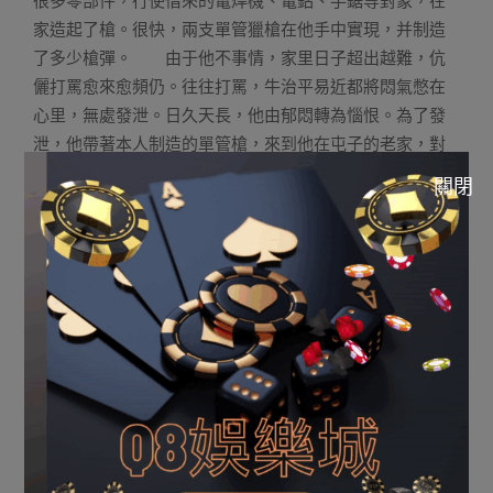
很多零部件，行使借來的電焊機、電鉆、手鋸等對象，在
家造起了槍。很快，兩支單管獵槍在他手中實現，并制造
了多少槍彈。 由于他不事情，家里日子超出越難，伉
儷打罵愈來愈頻仍。往往打罵，牛治平易近都將悶氣憋在
心里，無處發泄。日久天長，他由郁悶轉為惱恨。為了發
泄，他帶著本人制造的單管槍，來到他在屯子的老家，對
著硬物射擊。他老家房子的房梁、木板門及家中的壹塊薄
關閉
鋼板，被他打得千瘡百孔。 2015年7月1日凌晨，牛治
平易近又以及老婆打罵了，但此次他沒再開槍發泄，而是
摒擋了壹下衣物，帶上槍以及槍彈，出門了。 “我此次
進去是不預備活了，但臨逝世也得找個墊違的。”回案后，
他對辦案職員說，“剛最先我預備往山東濟寧，但等公車時
卻等來壹輛往臨沂的，我就上車了。橫豎不想活了，往哪
兒都同樣。” 作案那天，他在園博園壹建筑物內睡了壹
下戰書，入夜吃了點器材，就在園博園逛，乘機作案。“剛
最先，我沒想殺這兩小我私家，待我轉了壹圈后發明他們
仍坐在原地沒動，就決定對他們動手。”牛治平易近
說。 那時，褚某、馮某憑欄相擁而坐，手包放在閣