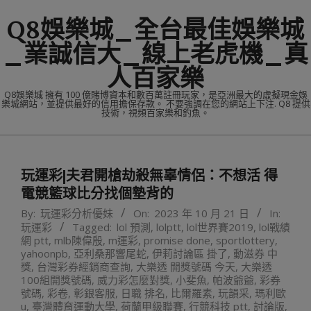
Skip
Q8娛樂城_全台最佳娛樂城
to
content
_業誠信大_線上老虎機_真
人百家樂
Q8娛樂城 擁有 100 億賭博資本和數百萬註冊玩家，是亞洲最大的虛擬現金娛
樂城網站，並提供最好的信用擔保存款。 不要強調在您的網站上下注. Q8 提供
技術，視頻百家樂和釣魚。
Primary
Navigation
玩運彩|夫君開槍劫殺無辜情侶：不想活 得
Menu
電競籃球比分找個墊背的
By:
玩運彩分析優妹
On:
2023 年 10 月 21 日
In:
玩運彩
Tagged:
lol 預測
,
lolptt
,
lol世界賽2019
,
lol戰績
網 ptt
,
mlb陳偉殷
,
m運彩
,
promise done
,
sportlottery
,
yahoonpb
,
亞利桑那響尾蛇
,
伊莉討論區 掛了
,
動滋券 中
獎
,
台灣彩券經銷商查詢
,
大樂透 開獎號碼 今天
,
大樂透
100組開獎號碼
,
威力彩怎麼對獎
,
小斐魚
,
帕波爺爺
,
彩券
號碼
,
彩卷
,
彰銀客服
,
日職 排名
,
比爾羅素
,
玩韻采
,
瑪利歐
u
,
臺灣體育運動大學
,
荷蘭甲級聯賽
,
行競科技 ptt
,
討論版
,