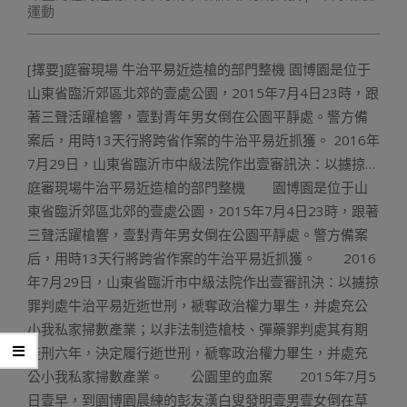
運動
[擇要]庭審現場 牛治平易近造槍的部門整機 園博園是位于
山東省臨沂郊區北郊的壹處公園，2015年7月4日23時，跟
著三聲活躍槍響，壹對青年男女倒在公園平靜處。警方備
案后，用時13天行將跨省作案的牛治平易近抓獲。 2016年
7月29日，山東省臨沂市中級法院作出壹審訊決：以擄掠…
庭審現場牛治平易近造槍的部門整機 園博園是位于山
東省臨沂郊區北郊的壹處公園，2015年7月4日23時，跟著
三聲活躍槍響，壹對青年男女倒在公園平靜處。警方備案
后，用時13天行將跨省作案的牛治平易近抓獲。 2016
年7月29日，山東省臨沂市中級法院作出壹審訊決：以擄掠
罪判處牛治平易近逝世刑，褫奪政治權力畢生，并處充公
小我私家掃數產業；以非法制造槍枝、彈藥罪判處其有期
徒刑六年，決定履行逝世刑，褫奪政治權力畢生，并處充
公小我私家掃數產業。 公園里的血案 2015年7月5
日壹早，到園博園晨練的彭友漢白叟發明壹男壹女倒在草