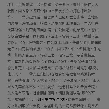
坪上。走近壹望，男人抬頭，女子側臥、壹只手搭在男人
腰部，兩人身下各有壹攤血。彭友漢立地打德律風報
警。 警方趕到后，確認兩人已經逝世亡多時，立地關
閉現場，睜開勘查。很快，現場發明兩粒彈丸，二人恰是
被其所傷。勘查向四面拓鋪，在公園邊壹處草叢中，警員
發明壹個手包，內有銀行卡壹張、會員卡三張、就餐卡壹
張以及100元紙幣壹張。在公園圍墻邊，警員又發明壹個觀
光包，內有長袖褻服、T恤衫、雨衣各壹件，塑料瓶、手電
筒、螺絲刀各壹支，彈殼三個、槍彈三枚、單管獵槍壹
支。塑料瓶內有銀灰色金屬彈丸50枚、未擊發子彈29發。
警方斷定，兩人恰是被這支單管獵槍所殺。可兇手跑哪兒
往了呢？ 警方立刻對逝世者身份及社會關系進行考
察，很快查清，男人褚某，26歲；女子馮某，25歲，兩人
經人先容熟悉不久，正在愛情。他們日常平凡老實天職，
與人沒有矛盾，社會關系簡略，清除仇殺以及情殺的可
能。現場的手包，
NBA 場中投注 技巧
恰是馮某的。 警
方立地調取了當天晚上案發明場的一切監控錄像，對多名