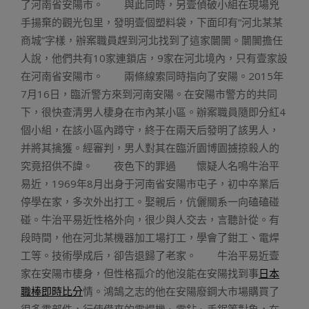
了河南省安陽市。 與此同時，另壹偵破小組在現場兇
手揚棄的觀光包里，發明壹個塑料袋，下面印有“河北某某
商城”字樣，辦案職員趕到河北找到了這家闤闠。闤闠擔任
人說，他們共有10家連鎖店，9家在河北境內，只有壹家設
在河南省安陽市。 兩條線索同時指向了安陽。2015年
7月16日，臨沂警方來到河南安陽。在安陽市警方的共同
下，很快查清男人棲身在市內某小區。辦案職員隨即分紅4
個小組，在該小區內蹲守，終于在兩天后發明了該男人，
并將其擒獲。經審判，男人對其在臨沂園博園擄掠殺人的
究竟招供不諱。 夜色下的罪過 懷疑人名鳴牛治平
易近，1969年8月出身于河南省安陽市屯子，初中卒業后
停學在家，多次外出打工。娶親后，伉儷關系一向磕磕碰
碰。牛治平易近性格外向，很少與人交去，言聽計從。有
段時間，他在河北某機器加工場打工，學會了鉗工、電焊
工等。技術學成后，卻告退歸了老家。 牛治平易近壹
家在安陽市棲身，但性格孤介的他沒能在安陽找到事
日本
職棒即時比分
情。鴻鵠之志的他在安陽廢鋼大市場購買了