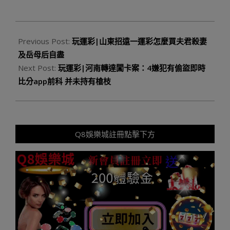
2023-
10-
Previous Post:
玩運彩|山東招遠一運彩怎麼買夫君殺妻
21
及岳母后自盡
Next Post:
玩運彩|河南轉達闖卡案：4嫌犯有偷盜即時
比分app前科 并未持有槍枝
Q8娛樂城註冊點擊下方