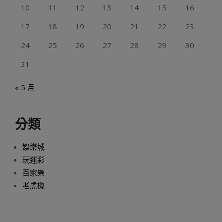
10
11
12
13
14
15
16
17
18
19
20
21
22
23
24
25
26
27
28
29
30
31
« 5 月
分類
娛樂城
玩運彩
百家樂
老虎機