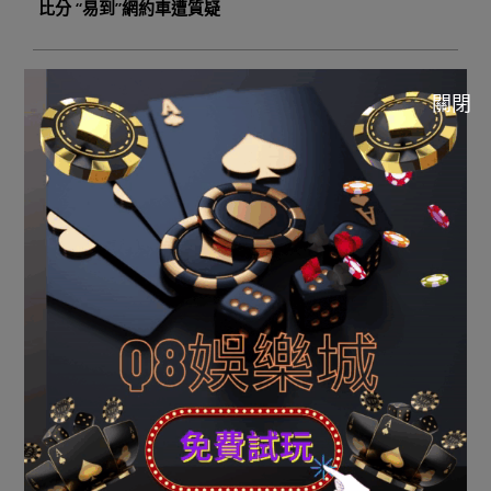
比分 “易到”網約車遭質疑
關閉
Q8娛樂城註冊點擊下方
財神娛樂城註冊點擊下方