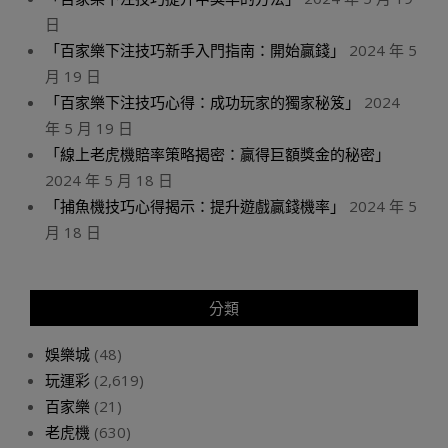
日
「百家樂下注技巧新手入門指南：開始贏錢」
2024 年 5
月 19 日
「百家樂下注技巧心得：成功玩家的獨家秘笈」
2024
年 5 月 19 日
「線上老虎機賠率策略揭密：贏得巨額獎金的秘密」
2024 年 5 月 18 日
「捕魚機技巧心得揭示：提升遊戲贏錢機率」
2024 年 5
月 18 日
分類
娛樂城
(48)
玩運彩
(2,619)
百家樂
(21)
老虎機
(630)