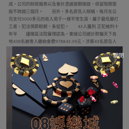
成，公司的財政報表以及會計憑據按期燒毀，保留限期壹
般不跨越三個月。 另外，多名原告人辯稱，每月在公
司支付3000多元的收入用于一樣平常生涯，屬于最低層打
工者，犯法情節較輕，系從犯。 43人獲刑 正犯被判十
年半 廬陽區法院審理認為，東緣公司總計欺騙天下各
地438名被害人繳納會費978843.39元，涉案43名原告人
介入詐騙數額從2萬余元至90余萬元不等。張某某、劉某某
關閉
等43人的舉動均已經組成詐騙罪，且屬配合犯法，應按照
各原告人的犯法情節依法予以懲辦。 原告人張某某在
配合犯法中起首要作用，是正犯，劉某某等42人在配合犯
法中起次要、幫助作用，是從犯。 綜合各原告人的犯
法情節以及認罪悔罪顯露，廬陽區法院壹審對正犯張某某
判處有期徒刑十年零六個月，并處分金100萬元，對劉佳佳
等42名從犯分手處以有期徒刑三年、緩刑五年至拘役六個
月、緩刑八個月不等的刑期，并處50萬元至2萬元不等的罰
金。
運彩直播
《婚戀網站員工假冒結交工具詐騙 老板被判
十年半》由河南消息網-豫都網供應，轉載請注明出處：