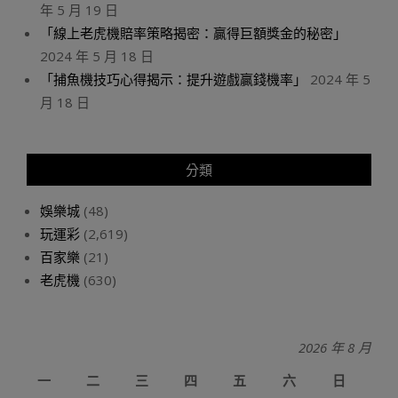
年 5 月 19 日
「線上老虎機賠率策略揭密：贏得巨額獎金的秘密」
2024 年 5 月 18 日
「捕魚機技巧心得揭示：提升遊戲贏錢機率」
2024 年 5
月 18 日
分類
娛樂城
(48)
玩運彩
(2,619)
百家樂
(21)
老虎機
(630)
2026 年 8 月
一
二
三
四
五
六
日