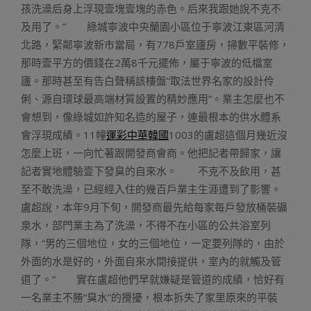
孩洗澡后身上浮現壹塊壹塊的赤色。后來我跟她說不克不
及用了。” 綠城寧波中央蘭園小區位于寧波江東區河清
北路，緊鄰寧波新市當局，有778戶室廬房，掃數平裝修，
那時壹平方的價錢在2萬8千元擺佈，屬于寧波的低檔室
廬。那時甚至有告白聲稱該樓盤“取法世界名家的設計伶
俐、源自環球最高端材質設置的精妙應用”。業主怎麼也不
會想到，像綠城如許知名造的屋子，連最根本的供水體系
會浮現成績。11幢
運彩中華韓國
1003的盧超這個月幾近沒
怎麼上班，一向忙著跟開發商會商。他把記者帶歸家，讓
記者實地體驗壹下發臭的自來水。 不克不及飲用，甚
至不敢洗澡，已經經入住的幾百戶業主生涯遭到了影響。
盧超說，本年9月下旬，開發商最先給每家每戶發放桶裝礦
泉水，部門業主為了洗澡，不得不在小區的公共浴室列
隊，“男的三個地位，女的三個地位，一定要列隊的，由於
外面的水是好的，外面自來水間接提供，室內的就觸及管
道了。” 實在盧超他們早就嫌疑是管道的成績，恰好有
一名業主不勝“臭水”的攪擾，根本拆失了家里原來的平裝