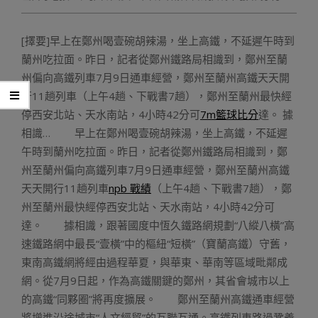
[擇要]早上在鄭州喝壹碗胡辣湯，坐上高鐵，不延遲午時到
蘭州吃拉面。昨日，記者從鄭州鐵路局相識到，鄭州至蘭
州偏向高鐵列車7月9日通車經營，鄭州至蘭州高鐵天天開
行11趟列車（上午4趟、下戰書7趟），鄭州至蘭州最快經
停西安北站、天水南站，4小時42分可
7m籃球比分
達。 據
相識… 早上在鄭州喝壹碗胡辣湯，坐上高鐵，不延遲
午時到蘭州吃拉面。昨日，記者從鄭州鐵路局相識到，鄭
州至蘭州偏向高鐵列車7月9日通車經營，鄭州至蘭州高鐵
天天開行11趟列車
npb 戰績
（上午4趟、下戰書7趟），鄭
州至蘭州最快經停西安北站、天水南站，4小時42分可
達。 據相識，跟著國度中恆久鐵路網規劃“八縱八橫”高
速鐵路網中最長“壹橫”中的樞紐“短橫”（寶蘭高鐵）守舊，
東南高鐵網將經由過程華夏，與華東、華南等區域毗鄰成
網。從7月9日起，作為高鐵關鍵的鄭州，其省會城市以上
的高鐵“同夥圈”將再度擴展。 鄭州至蘭州高鐵通車經營
將增進沿途城市“人文經貿”的互聯互通。高鐵列車路過鞏義