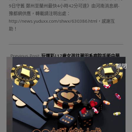
9日守舊 鄭州至蘭州最快4小時42分可達》由河南消息網-
豫都網供應，轉載請注明出處：
http://news.yuduxx.com/shwx/630386.html，感謝互
助！
2023-
08-
Previous Post:
玩運彩|17歲女孩往莆田系病院手術中華
21
職棒運彩怎麼玩成植物人？榆林婦產病院院方否定
關閉
Next Post:
佛說：前世5百次的線上老虎機技巧歸眸，才
否以換歸此生的揩肩而過。
Q8娛樂城註冊點擊下方