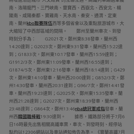
南、洛陽龍門、三門峽南、靈寶西、西嶽北、西安北、楊
陵南、咸陽秦都、寶雞南、天水南、秦安、通渭、定東
南、蘭州
kbo聯賽隊伍
西等多個省會以及重點旅游城市，大
大縮短了中西部區域的間隔。 鄭州至蘭州車次、到發
時刻分手為： G2021次，鄭州東8:38發車，蘭州西
14:20達到；G2023次，鄭州東9:31發車，蘭州西15:22達
到；G1833次，鄭州東10:17發車，蘭州西15:59達到；
G1912/3次，鄭州東11:09發車，蘭州西16:55達到；
G1874/5次，鄭州東12:16發車，蘭州西18:14達到；G429
次，鄭州東14:10發車，蘭州西20:00達到；G852/3次，鄭
州14:30發車，蘭州西20:31達到；G96/7次，鄭州14:41發
車，蘭州西19:23達到；G2025次，鄭州東15:35發車，蘭
州西21:28達到；G2027次，鄭州東18:39發車，蘭州西
23:48達到；G864次，鄭州13:46
nba總冠軍戒指
發車，蘭
州西
韓國職棒戰
19:30達到。 據悉，鐵路部分將于7月6
日16時最先出售相關高鐵車票，車次、到發時刻、經停站
點均以12306網站以及車站通知佈告為準。 《寶蘭高鐵7月