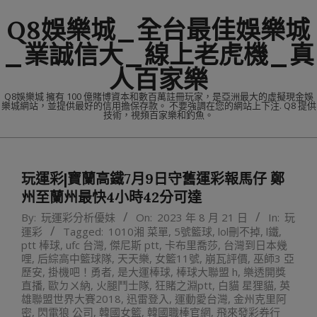
Skip
Q8娛樂城_全台最佳娛樂城
to
content
_業誠信大_線上老虎機_真
人百家樂
Q8娛樂城 擁有 100 億賭博資本和數百萬註冊玩家，是亞洲最大的虛擬現金娛
樂城網站，並提供最好的信用擔保存款。 不要強調在您的網站上下注. Q8 提供
技術，視頻百家樂和釣魚。
Primary
Navigation
玩運彩|寶蘭高鐵7月9日守舊運彩報馬仔 鄭
Menu
州至蘭州最快4小時42分可達
By:
玩運彩分析優妹
On:
2023 年 8 月 21 日
In:
玩
運彩
Tagged:
1010湘 菜單
,
5號籃球
,
lol刪不掉
,
l鐵
,
ptt 棒球
,
ufc 台灣
,
傑尼斯 ptt
,
卡布里喬莎
,
台灣到日本幾
哩
,
后綜高中籃球隊
,
天天樂
,
女籃11號
,
崩瓦評價
,
巫師3 亞
歷安
,
掛機吧！勇者
,
是大運棒球
,
棒球大聯盟 h
,
樂透開獎
直播
,
歐ㄉㄨ納
,
火腿鬥士隊
,
狂賭之淵ptt
,
白貓 星狸貓
,
英
雄聯盟世界大賽2018
,
迅雷登入
,
運動愛台灣
,
金州克里阿
密
,
閃電狼 公司
,
韓國女籃
,
韓國職棒官網
,
飛來發彩券行