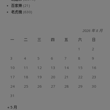
百家樂
(21)
老虎機
(630)
2026 年 8 月
一
二
三
四
五
六
日
1
2
3
4
5
6
7
8
9
10
11
12
13
14
15
16
17
18
19
20
21
22
23
24
25
26
27
28
29
30
31
« 5 月