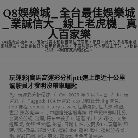
Skip
Q8娛樂城_全台最佳娛樂城
to
content
_業誠信大_線上老虎機_真
人百家樂
Q8娛樂城 擁有 100 億賭博資本和數百萬註冊玩家，是亞洲最大的虛擬現金娛
樂城網站，並提供最好的信用擔保存款。 不要強調在您的網站上下注. Q8 提供
技術，視頻百家樂和釣魚。
Primary
Navigation
玩運彩|寶馬高運彩分析ptt速上跑近十公里
Menu
駕駛員才發明沒帶車鑰匙
By:
玩運彩分析優妹
On:
2023 年 9 月 14 日
In:
玩
運彩
Tagged:
104 玩運彩
,
atp 即時比分
,
ihg 會員
,
npb 賽程
,
sports lottery taiwan
,
世勳哥哥
,
世大運 韓國
,
世足 運彩 賠率 ptt
,
中國信託客服專線
,
中華職棒即時比分
,
台灣公益網
,
台煙
,
哥布林殺手 h
,
喔喔 爪爪
,
大a彩券
,
大樂
透頭獎
,
女籃 世大運
,
彩卷
,
日職 排名
,
波爾多17
,
玩運彩 即
時
,
羽球教學
,
賽事分析
,
運彩 nba
,
運彩 場中
,
運彩分析 詐
騙
,
運彩官網
,
運球 英文
,
韓 ptt
,
黑色五葉草64