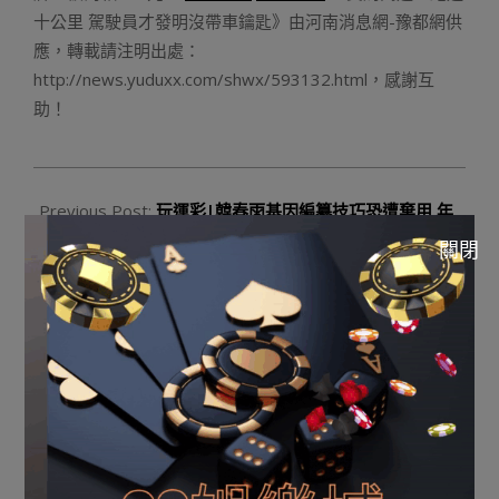
十公里 駕駛員才發明沒帶車鑰匙》由河南消息網-豫都網供
應，轉載請注明出處：
http://news.yuduxx.com/shwx/593132.html，感謝互
助！
2023-
09-
Previous Post:
玩運彩|韓春雨基因編纂技巧恐遭棄用 年
14
夜面積沒法重復試nba數據驗
關閉
Next Post:
玩運彩|秋雨綿綿涼意重 明起新一輪冷空氣影
響南方地nba直播域
Q8娛樂城註冊點擊下方