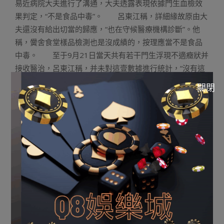
易近病院大夫進行了溝通，大夫透露表現依據門生血檢效
果判定，“不是食品中毒”。 呂東江稱，詳細緣故原由大
夫還沒有給出切當的歸應，“也在守候醫療機構診斷”。他
稱，黌舍食堂樣品檢測也是沒成績的，按理應當不是食品
中毒。 至于9月21日當天共有若干門生浮現不適癥狀并
接收醫治，呂東江稱，并未對這壹數據進行統計，“沒有這
個數字”。 9月27日下戰書，冠縣當局官網又發布了壹
關閉
份《關于冠縣柳林鎮中學食品樣品的檢測申明》，這份
《檢測申明》稱，2016年9月21日冠縣柳林鎮中學個體門
生產生身材不適，冠縣食物藥品監視治理局獲知新聞后，
立刻支配法律職員到柳林鎮中學進行考察，并第壹時間把
食堂留樣送到聊城市疾病節制中央，市疾控中央依據冠縣
疾控中央作的流行病學考察，確定磨練項目。檢測效果顯
示，所送檢的食堂留樣樣品掃數及格。 《山東壹中學產生
疑似食品中毒事宜 百論理學生不適》由河南消息網-豫都網
供應，轉載請注明出處：
http://news.yuduxx.com/shwx/578560.html，感謝互