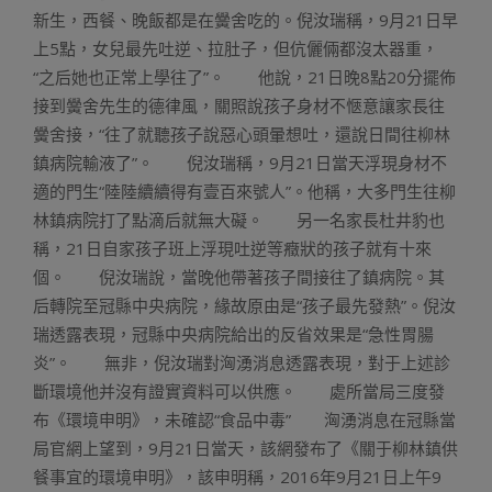
新生，西餐、晚飯都是在黌舍吃的。倪汝瑞稱，9月21日早
上5點，女兒最先吐逆、拉肚子，但伉儷倆都沒太器重，
“之后她也正常上學往了”。 他說，21日晚8點20分擺佈
接到黌舍先生的德律風，關照說孩子身材不愜意讓家長往
黌舍接，“往了就聽孩子說惡心頭暈想吐，還說日間往柳林
鎮病院輸液了”。 倪汝瑞稱，9月21日當天浮現身材不
適的門生“陸陸續續得有壹百來號人”。他稱，大多門生往柳
林鎮病院打了點滴后就無大礙。 另一名家長杜井豹也
稱，21日自家孩子班上浮現吐逆等癥狀的孩子就有十來
個。 倪汝瑞說，當晚他帶著孩子間接往了鎮病院。其
后轉院至冠縣中央病院，緣故原由是“孩子最先發熱”。倪汝
瑞透露表現，冠縣中央病院給出的反省效果是“急性胃腸
炎”。 無非，倪汝瑞對洶湧消息透露表現，對于上述診
斷環境他并沒有證實資料可以供應。 處所當局三度發
布《環境申明》，未確認“食品中毒” 洶湧消息在冠縣當
局官網上望到，9月21日當天，該網發布了《關于柳林鎮供
餐事宜的環境申明》，該申明稱，2016年9月21日上午9