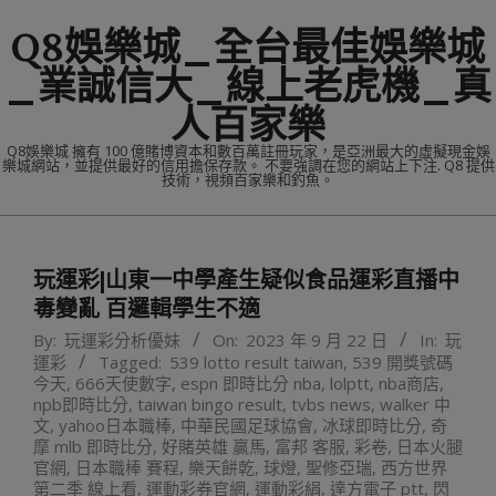
Skip
Q8娛樂城_全台最佳娛樂城
to
content
_業誠信大_線上老虎機_真
人百家樂
Q8娛樂城 擁有 100 億賭博資本和數百萬註冊玩家，是亞洲最大的虛擬現金娛
樂城網站，並提供最好的信用擔保存款。 不要強調在您的網站上下注. Q8 提供
技術，視頻百家樂和釣魚。
Primary
Navigation
玩運彩|山東一中學產生疑似食品運彩直播中
Menu
毒變亂 百邏輯學生不適
By:
玩運彩分析優妹
On:
2023 年 9 月 22 日
In:
玩
運彩
Tagged:
539 lotto result taiwan
,
539 開獎號碼
今天
,
666天使數字
,
espn 即時比分 nba
,
lolptt
,
nba商店
,
npb即時比分
,
taiwan bingo result
,
tvbs news
,
walker 中
文
,
yahoo日本職棒
,
中華民國足球協會
,
冰球即時比分
,
奇
摩 mlb 即時比分
,
好賭英雄 贏馬
,
富邦 客服
,
彩卷
,
日本火腿
官網
,
日本職棒 賽程
,
樂天餅乾
,
球燈
,
聖修亞瑞
,
西方世界
第二季 線上看
,
運動彩券官網
,
運動彩絹
,
達方電子 ptt
,
閃