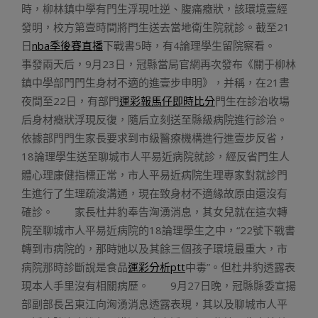
時，柳林鎮中學有門生浮現吐逆、腹痛癥狀，該環境壹經
發明，校方第壹時間將門生送去當地衛生院就診。截至21
日
nba季後賽直播
下戰書5時，有4論理學生留院察看。
事發兩天后，9月23日，冠縣當局官網再次發布《關于柳林
鎮中學部門門生身材不適的進壹步申明》，并稱，在21晝
夜間至22日，有部門
運彩報馬仔即時比分
門生在診治收場
后身材癥狀浮現反復，隨后立刻送至縣級病院進行診治。
依據部門門生家長要求到市級醫療機構進行進壹步反省，
18論理學生送至聊城市人平易近病院就診，經反省門生人
體心理康健指標正常，市人平易近病院生理專家對就診門
生進行了生理疏浚溝通，現在致身材不適緣故原由還沒有
確診。 家長杜井豹奉告洶湧消息，其女兒就在這次轉
院至聊城市人平易近病院的18論理學生之中，“22號下戰書
轉到市病院的，那時她以及其餘三個孩子環境最重大，市
病院那時診斷說是食品
運彩分析ptt
中毒”。但杜井豹透露表
現本人手里沒有相關病歷。 9月27日晚，冠縣縣委宣揚
部副部長呂東江向洶湧消息透露表現，其以及聊城市人平