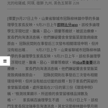
光的哈薩威
,
阿璞
,
雄獅 九州
,
黑色五葉草 228
[擇要]9月27日上午，山東省聊城市冠縣柳林鎮中學的多論
理學生家長反映，9月21日上午
即時比分app
，該校多論理
學生浮現吐逆、腹痛、惡心、頭暈等癥狀，被送治療療。
家長們向洶湧消息稱，他們嫌疑黌舍食堂飯菜是致病緣故
原由。 冠縣民間則在事發后三次發布相關環境申明，但并
沒有給出確… 9月27日上午，山東省聊城市冠縣柳林鎮
中學的多論理學生家長反映，9月21日上午，該校多論理學
生浮現吐逆、腹痛、惡心、頭暈等癥狀，被
nba季後賽
送治
療療。 家長們向洶湧消息稱，他們嫌疑黌舍食堂飯菜
是致病緣故原由。 冠縣民間則在事發后三次發布相關
環境申明，但并沒有給出切當的詮釋。對于家長們質疑的
食堂飯菜成績，處所當局在27日的第三份《環境申明》
稱，“檢測效果顯示，所送檢的食堂留樣樣品掃數及
格。” 家長稱百論理學生不適 9月27日上午，該校
門生家長倪汝瑞奉告洶湧消息，其女兒是柳林鎮中學月朔