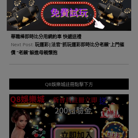
助！
2023-
09-
Previous Post:
玩運彩|揭秘送禮宴請新潛伏伎倆：應中
22
華職棒即時比分用網約車 快遞送禮
Next Post:
玩運彩|法官“抓玩運彩即時比分老賴”上門催
債 “老賴”躲進母親懷抱
Q8娛樂城註冊點擊下方