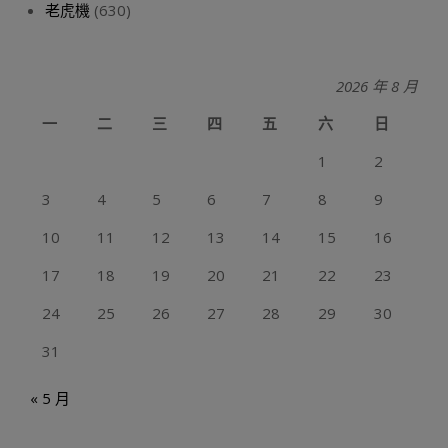
老虎機
(630)
2026 年 8 月
一
二
三
四
五
六
日
1
2
3
4
5
6
7
8
9
10
11
12
13
14
15
16
17
18
19
20
21
22
23
24
25
26
27
28
29
30
31
« 5 月