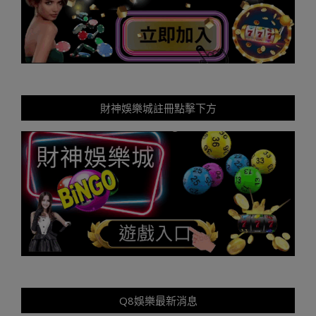
財神娛樂城註冊點擊下方
Q8娛樂最新消息