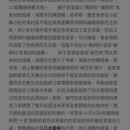
22個種類掃數及格。 關于食堂疑以“豬飼料”“雞飼料”為
食材的成績，海陽市的轉達稱，經考察，黌舍食堂從小紀
鎮小紀村落村落平易近趙某處購買用飼料編織袋裝的玉米
粒，到小紀村落村落平易近孫某處加工成玉米面，然后又
用原飼料編織袋艷服拉歸黌舍食堂。可以確證，黌舍用飼
料袋裝了供食用的玉米面，但毫不存在以“豬飼料”或者“雞
飼料”為食材的成績。 對于食堂疑使用“淋巴肉”等劣質
肉材的成績，海陽市也進行了考察。海陽市的轉達稱，經
考察，網上撒播的壹張用編織袋裝的“淋巴肉”照片，是食堂
廚師姜某天天擔任在切肉時把不相宜食用的部位剔除，積
攢到肯定數目后由廚師刁某帶歸家喂養植物。考察組第壹
時間趕去刁某家中考察，在其冰箱里發明了前次帶歸的還
沒有用完的此類肉材。那時，被門生家長發明并照相的便
是刁某積攢了幾天后還沒有來得及拿歸家的此類肉材。關
于顏色變深的壹盆絞好的豬肉，經查系10月9日8時擺佈廚
師將“十壹”假期前寄存在寒庫內的壹盆絞好的豬肉拿進去化
凍，預備調味后包
日本職棒
包子用，因化凍顏色變深。經