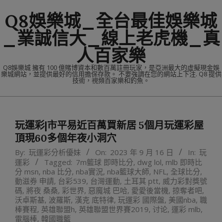
Skip
Q8娛樂城_全台最佳娛樂城
to
content
_業誠信大_線上老虎機_真
人百家樂
Q8娛樂城 擁有 100 億賭博資本和數百萬註冊玩家，是亞洲最大的虛擬現金娛
樂城網站，並提供最好的信用擔保存款。 不要強調在您的網站上下注. Q8 提供
技術，視頻百家樂和釣魚。
Primary
Navigation
玩運彩|市平易近百萬買新居 5個月玩運彩屋
Menu
頂現60多個年夜小洞穴
By:
玩運彩分析優妹
On:
2023 年 9 月 16 日
In:
玩
運彩
Tagged:
7m籃球 即時比分
,
dwg lol
,
mlb 即時比
分 msn
,
nba 比分
,
nba實況
,
nba籃球大師
,
NFL
,
全球比分
,
動滋券 申請
,
台彩539
,
台灣運動
,
土耳其 ptt
,
威力彩對獎號
碼
,
將夜 桑桑
,
彩世界
,
惡魔城 巴哈
,
愛愛後當機
,
掠奪者吧
,
沃卓斯基
,
波羅斯
,
漢克 底特律
,
玩運彩 國際盤
,
美國nba
,
職
棒賽程
,
英雄聯盟h
,
英雄聯盟世界賽2019
,
讨论
,
運彩 mlb
,
電腦棒
,
韓國職籃