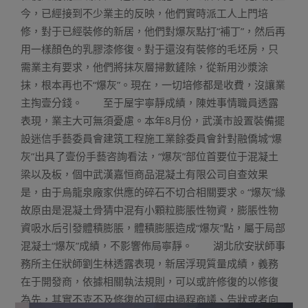
今，已經接到不少業主的反映，他們實時派工人上門培
修，對于已經裝修的新居，他們對爆灰點打“補丁”，然后再
用一樣顏色的乳膠漆修復。對于還沒有裝修的毛坯房，只
需業主有要求，他們將抹灰層掃數鏟除，從新用沙漿涂
抹，根本再也不“爆灰”。現在，一切培修都是收費，沒讓業
主掏壹分錢。 至于屋宇寧靜成績，陳姓事情職員透露
表現，業主大可無須憂慮。本年8月份，武漢市設置裝備擺
設迷信手藝委員會建筑工程施工業餘委員會針對融僑城“爆
灰”出具了壹份手藝咨詢看法，“爆灰”部位首要位于混凝土
梁以及板，個中武漢嘉恒商品混凝土有限公司自查效果
是，由于烏龍泉廠家供應的碎石不切合相關要求。“爆灰”緣
故原由是混凝土骨猜中混有小顆粒膨脹性物資，膨脹性物
資吸水后引發體積膨脹，體積膨脹造成“爆灰”點，屬于局部
混凝土“爆灰”成績，不影響佈局寧靜。 湖北欣安狀師事
務所主任狀師劉生林透露表現，新居浮現質量成績，義務
在于開發商，依據相關執法規則，可以或許修復的以修復
為先，其實不克不及修復的可經由過程商議、告狀或者向