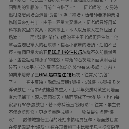
困難刷的乳膠漆，目前全白搭了。” 伍老師說，交房時
壓根沒想到墻面還會“長包”。為了補墻，伍老師要求物業培
修職員來打補丁，由于工程量大又爆灰，伍老師只好用塑
料布將家里的家具、家電罩上，本人以及家人在外租屋子
過渡。 而1號樓1單位64歲的業主王老師更是生氣，他
拿著壹塊巴掌大的石灰塊，指著小孩房的墻頂，后怕不已
經。這個巴掌大的石
足球場中投注技巧
灰塊不久前俄然零
落，差壹點砸到孫子的腦殼，零落的石灰塊下面還附著著
碎石，100平方米的屋子像如許的鼓包有60多處。之前，
物業來培修了三
NBA 場中投注 技巧
次，往常又“長包”
了。 業主反映，融僑城壹期1號樓、5號樓、6號樓多次
浮現鼓包，個中6號樓最為重大，上半年交房時就望到墻面
有水泥補丁。顛末壹個炎天，墻面釀成了“大花臉”，均勻每
家都有50多處鼓包，若不修補簡直“辣眼睛”。往常，業主們
不僅憂慮裝修，更憂慮寧靜成績。 物業最先處置“爆
灰” 融僑城擔任工程的陳姓事情職員詮釋，墻面鼓包實
在便是混凝土“爆灰”，這在現實施工中比較常見。從交房至