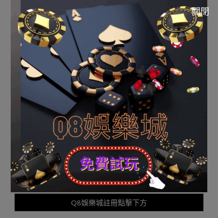
監管部分投訴來辦理。若業主因屋宇質量成績發生的用
關閉
度，應由開發商承當。 《市平
運 彩 過關組合 表
易近百萬
買新居 5個月屋頂現60多個鉅細洞穴》由河南消息網-豫都
網供應，轉載請注明出處：
http://news.yuduxx.com/shwx/591262.html，感謝互
助！
2023-
09-
Previous Post:
玩運彩|河南“農婦玩運彩追兇17年”案一
16
審宣判 一原告被判無期
Next Post:
玩運彩|中國女足首任隊長病逝 曾帶隊獲中國
首個洲nba季後賽賽制際冠軍
Q8娛樂城註冊點擊下方