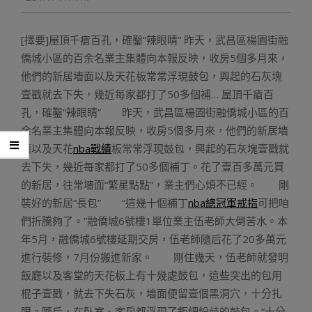
[擇要]屋頂千瘡百孔，確鑿“辣眼睛” 昨天，武昌區楊園街融
僑城小區的百余名業主集體向本報反映，收房5個多月來，
他們的新居墻面以及天花板常常浮現鼓包，興起的石灰塊
壹戳就去下失，幾近每家都打了50多個補… 屋頂千瘡百
孔，確鑿“辣眼睛” 昨天，武昌區楊園街融僑城小區的百
余名業主集體向本報反映，收房5個多月來，他們的新居墻
面以及天花
nba戰績
板常常浮現鼓包，興起的石灰塊壹戳就
去下失，幾近每家都打了50多個補丁。花了壹百多萬元買
的新居，往常墻面“繁星點點”，業主們心煩不已經。 剛
裝好的新居“長包” “這幾十個補丁
nba總冠軍戒指
可把咱
們折騰夠了。”融僑城6號樓1單位業主伍老師大倒苦水。本
年5月，融僑城6號樓延期交房，伍老師隨后花了20多萬元
進行裝修，7月份搬進新家。 剛住幾天，伍老師就發明
飯廳以及客堂的天花板上有十幾處鼓包，這些突出的包用
棍子壹戳，就去下失石灰，墻面便留壹個黑洞穴，十分扎
眼。隨后，在臥室、客房都浮現了鉅細紛歧的鼓包。“十分