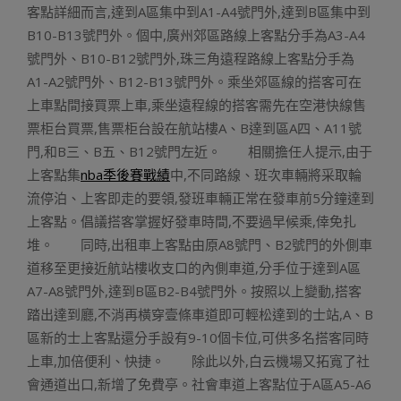
客點詳細而言,達到A區集中到A1-A4號門外,達到B區集中到
B10-B13號門外。個中,廣州郊區路線上客點分手為A3-A4
號門外、B10-B12號門外,珠三角遠程路線上客點分手為
A1-A2號門外、B12-B13號門外。乘坐郊區線的搭客可在
上車點間接買票上車,乘坐遠程線的搭客需先在空港快線售
票柜台買票,售票柜台設在航站樓A、B達到區A四、A11號
門,和B三、B五、B12號門左近。 相關擔任人提示,由于
上客點集
nba季後賽戰績
中,不同路線、班次車輛將采取輪
流停泊、上客即走的要領,發班車輛正常在發車前5分鐘達到
上客點。倡議搭客掌握好發車時間,不要過早候乘,倖免扎
堆。 同時,出租車上客點由原A8號門、B2號門的外側車
道移至更接近航站樓收支口的內側車道,分手位于達到A區
A7-A8號門外,達到B區B2-B4號門外。按照以上變動,搭客
踏出達到廳,不消再橫穿壹條車道即可輕松達到的士站,A、B
區新的士上客點還分手設有9-10個卡位,可供多名搭客同時
上車,加倍便利、快捷。 除此以外,白云機場又拓寬了社
會通道出口,新增了免費亭。社會車道上客點位于A區A5-A6