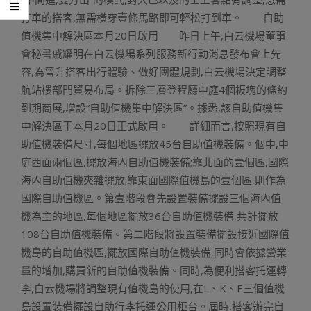
打車的搭客,無需橫穿壹條馬路即可輕松打到車。 自助
值機集中解決區本月20日啟用 昨日上午,白云機場董事
會秘書戚耀明在白云機場系列服務新行動消息發布會上先
容,為晉升搭客出行體驗、做好團體規劃,白云機場決定調整
航站樓部門貿易布局。拆除三層登程廳中庭4個板塊的條約
到期商展,增設“自助值機集中解決區”。據悉,該自助值機集
中解決區于本月20日正式啟用。 詳細而言,按照現有自
助值機裝備尺寸,每個地區擺放45台自助值機裝備。個中,中
庭西面兩個區,擺放海內自助值機裝備;靠北面的壹個區,國際
海內自助值機夾雜擺放;靠東面國際值機島的壹個區,則作為
國際自助值機區。第壹階段會先設置裝備擺設三個海內值
機為主的地區,每個地區擺放36台自助值機裝備,共計擺放
108台自助值機裝備。第二階段將設置裝備擺設接近國際值
機島的自助值機區,擺放國際自助值機裝備,同時會依據營業
量的增加,購買新的自助值機裝備。同時,為便利搭客托運轉
李,白云機場將調整現有值機島的使用,在L、K、E三個值機
島設置裝備擺設自助行李托運公用柜台。屆時,搭客辦完自