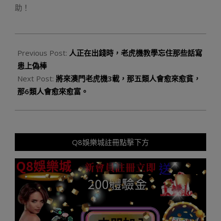
助！
2023-
09-
Previous Post:
人正在出錢時，老虎機教學忘住那些話寫
01
患上偽棒
Next Post:
將來澳門老虎機3載，那五類人會愈來愈貧，
那6類人會愈來愈富。
Q8娛樂城註冊點擊下方