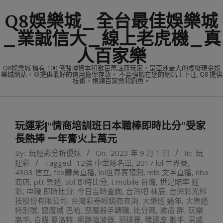
Skip
Q8娛樂城_全台最佳娛樂城
to
content
_業誠信大_線上老虎機_真
人百家樂
Q8娛樂城 擁有 100 億賭博資本和數百萬註冊玩家，是亞洲最大的虛擬現金娛
樂城網站，並提供最好的信用擔保存款。 不要強調在您的網站上下注. Q8 提供
技術，視頻百家樂和釣魚。
Primary
Navigation
玩運彩|“情商培訓班日本職棒即時比分”受家
Menu
長熱捧 一年膏火上萬元
By:
玩運彩分析優妹
On:
2023 年 9 月 1 日
In:
玩
運彩
Tagged:
12強 中華隊名單
,
2017 lol 世界賽
,
4303 信立
,
fox體育直播
,
lol世界賽預測
,
mlb 文字直播
,
nba
商店
,
ptt 樂透
,
sbl 即時比分
,
t mobile 台灣
,
世足賠率 運
彩
,
中職 即時比分
,
今日吉時查詢
,
台灣吧 林辰
,
台灣彩光科
技股份有限公司
,
台灣彩券經銷商查詢
,
大樂透 過年
,
大樂透
特別號
,
惡魔城 巴哈
,
惡魔殺手轉職
,
比分网
,
波痞 胖
,
玩樂
高手
,
白貓 夏洛特
,
網路強波器
,
羽球賽
,
豬頭皮 歌手
,
采威