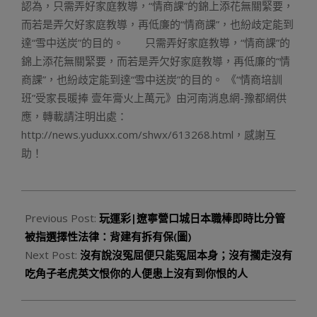
認為，只需弄好家庭教導，“情商課”的錦上添花無關緊要，
而若是弄欠好家庭教導，再低廉的“情商課”，也紛歧定能到
達“雪中送炭”的目的。 只需弄好家庭教導，“情商課”的
錦上添花無關緊要，而若是弄欠好家庭教導，再低廉的“情
商課”，也紛歧定能到達“雪中送炭”的目的。 《“情商培訓
班”受家長暖捧 壹年膏火上萬元》由河南消息網-豫都網供
應，轉載請注明出處：
http://news.yuduxx.com/shwx/613268.html，感謝互
助！
2023-
09-
Previous Post:
玩運彩|遼寧營口城日本職棒即時比分管
01
被指選擇性法律：背建有拆有保(圖)
Next Post:
沒有說沒冤屈便只能冤屈本身；沒有擱走沒有
吃角子老虎英文恨你的人便患上沒有到你恨的人