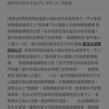
國際資訊股份有限公司
,
黑帆 ptt
,
黑颶風
[擇要]高情商明明加強壹小我私家的社會競爭力，不少家長
消費重金讓孩子上“情商課” 中山東路上的情商教導機構 情
商教導機構教些什麼？孩子們是否真的能從中有所收獲？
當代快報記者對此睜開了訪問考察。 高價情商班 壹年膏火
上萬元 14日，當代快報記者來到位于中山東路.
籃球友誼賽
即時比分
.. 高情商明明加強壹小我私家的社會競爭力，不少
家長消費重金讓孩子上“情商課”中山東路上的情商教導機
構 情商教導機構教些什麼？孩子們是否真的能從中有
所收獲？當代快報記者對此睜開了訪問考察。 高價情
商班 壹年膏火上萬元 14日，當代快報記者來到位于中
山東路的某品牌情商教導機構。記者隨機走進壹間教室，
這里正在上“情感課”。與進修愛好班不同，教室里并不配置
課桌椅，先生以及門生都特別很是隨便地坐在墊子上。壹
節課平日為90分鐘，蘇息時間不固定。 在此講課的木
先生先容說，課程內容大可能是經由過程講故事、做游戲