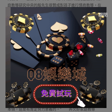
庭教導研究中央的殷先生很贊成對孩子進行情商教導。在
他眼裡，對孩子情感方面的造就從出身就應當最先，但這
關閉
類教導紛歧定必要教授教養班，而是應當引發家長的充足
器重。 殷先生認為，固然孩子的情商可以經由過程壹
些體驗、察看以及仿照發生——如小同夥之間交去、家人
對其情感的啟發節制等，但這些都不夠體系。 “有許多
家長本身領有許多過錯的教導觀念以及觀點，并致使了許
多過錯的舉動，從而使孩子發生了損壞性的情感。對損壞
脾氣緒不加以迷信指導，反而會對孩子發生誤導，這是咱
們目前家庭的廣泛徵象。”殷先生說。 當談到為什麼社
會上對情商教導存在壹些曲解時，殷先生說：“這是對情感
懂得的毛病致使的，情感屬于中性詞，有努力以及消極之
分。若何處置情感，抒發情感，治理情感，這是仁者見仁
智者見智的工作。” 殷先生先容說，情商自身是仿照智
商的壹個觀點，以是不是謹嚴迷信的觀點。“無非，情商觀
點的發生，有益于讓人人存眷智力之外的情感方面的壹種
本領，這是有肯定努力意義的。” 弄欠好家庭教導