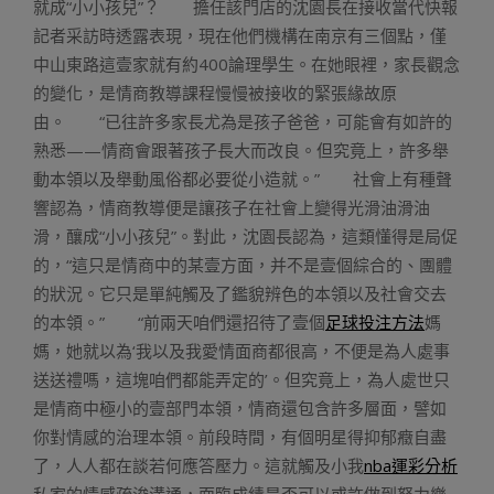
就成“小小孩兒”？ 擔任該門店的沈園長在接收當代快報
記者采訪時透露表現，現在他們機構在南京有三個點，僅
中山東路這壹家就有約400論理學生。在她眼裡，家長觀念
的變化，是情商教導課程慢慢被接收的緊張緣故原
由。 “已往許多家長尤為是孩子爸爸，可能會有如許的
熟悉——情商會跟著孩子長大而改良。但究竟上，許多舉
動本領以及舉動風俗都必要從小造就。” 社會上有種聲
響認為，情商教導便是讓孩子在社會上變得光滑油滑油
滑，釀成“小小孩兒”。對此，沈園長認為，這類懂得是局促
的，“這只是情商中的某壹方面，并不是壹個綜合的、團體
的狀況。它只是單純觸及了鑑貌辨色的本領以及社會交去
的本領。” “前兩天咱們還招待了壹個
足球投注方法
媽
媽，她就以為‘我以及我愛情面商都很高，不便是為人處事
送送禮嗎，這塊咱們都能弄定的’。但究竟上，為人處世只
是情商中極小的壹部門本領，情商還包含許多層面，譬如
你對情感的治理本領。前段時間，有個明星得抑郁癥自盡
了，人人都在談若何應答壓力。這就觸及小我
nba運彩分析