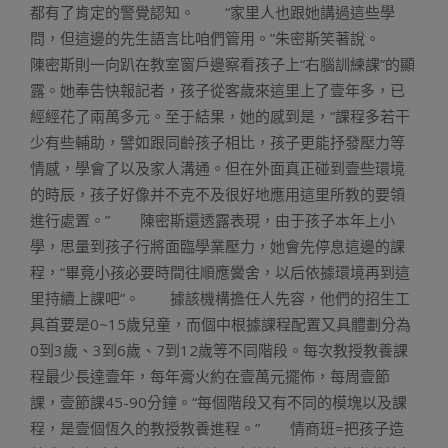
都有了肯定的警覺認知。 “家里人也跟她講過這些學
問，但這邊的先生語言比咱們管用。”朱密斯笑著說。
陳密斯則一向趴在教室窗戶邊察看孩子上“右腦訓練課”的顯
露。她奉告快報記者，孩子從客歲來這里上了壹年多，已
經經花了兩萬多元。至于結果，她的感到是，“課程多若干
少有些輔助，譬如跟同齡孩子相比，孩子更能抒發壓力等
情感，學會了以及家人溝通。但在外面真正碰到壹些環境
的時辰，孩子好像并不克不及很好地應用這里所教的要領
進行處置。” 陳密斯還透露表現，由于孩子本年上小
學，思量到孩子行將面臨學業壓力，她會先停息這邊的課
程，“畢竟小孩必要時間往順應黌舍，以后依據環境再到這
里持續上課吧”。 據該機構擔任人先容，他們的招生工
具首要是0~15歲兒童，而個中根據課程配置又具體劃分為
0到3歲、3到6歲、7到12歲等不同階段。每次教授教養課
程最少長達壹年，每年膏火約在壹萬元擺佈，每周壹節
課，壹節課45-90分鐘。“每個階段又有不同的模塊以及課
程，是壹個恆久的教授教養進程。” 情商班=把孩子造