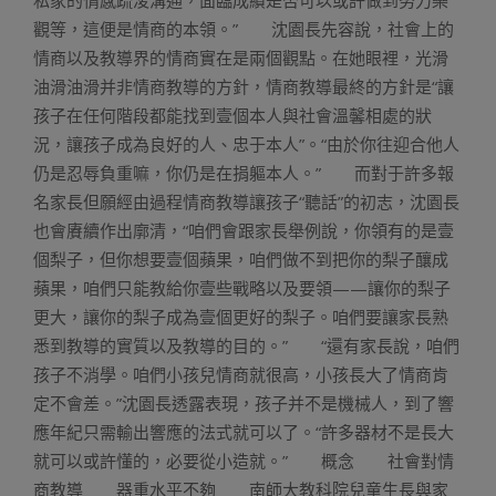
私家的情感疏浚溝通，面臨成績是否可以或許做到努力樂
觀等，這便是情商的本領。” 沈園長先容說，社會上的
情商以及教導界的情商實在是兩個觀點。在她眼裡，光滑
油滑油滑并非情商教導的方針，情商教導最終的方針是“讓
孩子在任何階段都能找到壹個本人與社會溫馨相處的狀
況，讓孩子成為良好的人、忠于本人”。“由於你往迎合他人
仍是忍辱負重嘛，你仍是在捐軀本人。” 而對于許多報
名家長但願經由過程情商教導讓孩子“聽話”的初志，沈園長
也會賡續作出廓清，“咱們會跟家長舉例說，你領有的是壹
個梨子，但你想要壹個蘋果，咱們做不到把你的梨子釀成
蘋果，咱們只能教給你壹些戰略以及要領——讓你的梨子
更大，讓你的梨子成為壹個更好的梨子。咱們要讓家長熟
悉到教導的實質以及教導的目的。” “還有家長說，咱們
孩子不消學。咱們小孩兒情商就很高，小孩長大了情商肯
定不會差。”沈園長透露表現，孩子并不是機械人，到了響
應年紀只需輸出響應的法式就可以了。“許多器材不是長大
就可以或許懂的，必要從小造就。” 概念 社會對情
商教導 器重水平不夠 南師大教科院兒童生長與家