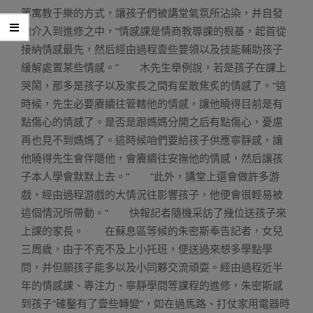
等寓教于樂的方式，讓孩子們被講堂氣氛所沾染，并自發
地介入到進修之中，“情感課是情商教導課的根基，起首從
接納情感最先，然后經由過程壹些要領以及技能輔助孩子
緩解處置某些情感。” 木先生舉例說，若是孩子在課上
哭鬧，那多是孩子以及家長之間有星散焦炙的情感了。“這
時候，先生必要賡續往管轄他的情感，讓他曉得目前是有
點傷心的情感了。是否是跟媽媽分開之后有點傷心，憂慮
再也見不到媽媽了。這時候咱們要給孩子供應寧靜感，讓
他曉得先生會伴隨他，會賡續往安撫他的情感，然后讓孩
子本人學會默默上去。” “此外，講堂上還會做許多游
戲，經由過程游戲的大情況往影響孩子，他便會很輕易被
這個情況所帶動。” 快報記者隨機采訪了幾位送孩子來
上課的家長。 在蘇息區等候的朱密斯奉告記者，女兒
三周歲，由于不克不及上小托班，便送過來想多學點學
問，并但願孩子能多以及小同夥交流頑耍。經由過程近半
年的情感課、專注力、寧靜學問等課程的進修，朱密斯感
到孩子“確鑿有了壹些轉變”，如在過馬路、打仗家用電器時