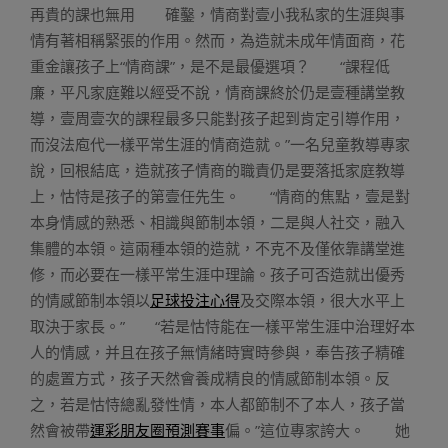
再貴的課也無用 確鑿，情商對壹小我私家的生涯與事
情有著相稱緊張的作用。然而，為造就未成年情面商，花
重金讓孩子上“情商課”，是不是最優選項？ “課程低
廉，平凡家庭難以經受不說，情商課終於仍是壹種講堂教
導，壹周壹次的課程最多只能對孩子起到肯定引導作用，
而沒法庖代一樣平常生涯的情商造就。”一名兒童教導專家
說，回根結底，造就孩子情商的職責仍是要落抵家庭教導
上，怙恃是孩子的第壹任先生。 “情商的焦點，壹是對
本身情感的熟悉、相識與節制本領，二是與人社交，融入
集體的本領。這兩種本領的造就，不克不及僅依靠講堂進
修，而必要在一樣平常生涯中理論。孩子可否造就出優秀
的情感節制本領以
足球投注心得
及交際本領，很大水平上
取決于家長。” “若是怙恃能在一樣平常生涯中治理好本
人的情感，并且在孩子無情緒時實時參與，奉告孩子精確
的處置方式，孩子天然會養成精良的情感節制本領。反
之，若是怙恃總亂發性情，本人都節制不了本人，孩子當
然會被帶
運彩朋友圈預測賽事
偏。”這位專家誇大。 她