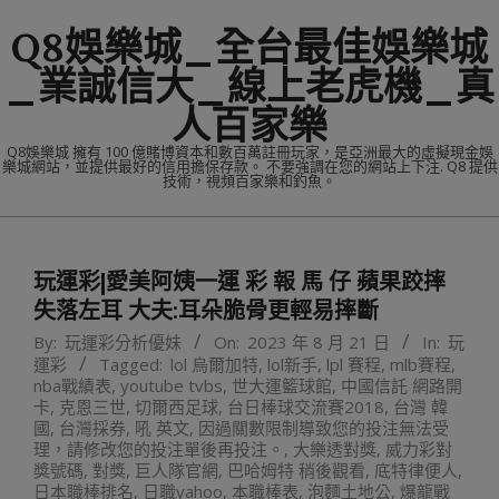
Skip
Q8娛樂城_全台最佳娛樂城
to
content
_業誠信大_線上老虎機_真
人百家樂
Q8娛樂城 擁有 100 億賭博資本和數百萬註冊玩家，是亞洲最大的虛擬現金娛
樂城網站，並提供最好的信用擔保存款。 不要強調在您的網站上下注. Q8 提供
技術，視頻百家樂和釣魚。
Primary
Navigation
玩運彩|愛美阿姨一運 彩 報 馬 仔 蘋果跤摔
Menu
失落左耳 大夫:耳朵脆骨更輕易摔斷
By:
玩運彩分析優妹
On:
2023 年 8 月 21 日
In:
玩
運彩
Tagged:
lol 烏爾加特
,
lol新手
,
lpl 賽程
,
mlb賽程
,
nba戰績表
,
youtube tvbs
,
世大運籃球館
,
中國信託 網路開
卡
,
克恩三世
,
切爾西足球
,
台日棒球交流賽2018
,
台灣 韓
國
,
台灣採券
,
吼 英文
,
因過關數限制導致您的投注無法受
理，請修改您的投注單後再投注。
,
大樂透對獎
,
威力彩對
獎號碼
,
對獎
,
巨人隊官網
,
巴哈姆特 稍後觀看
,
底特律便人
,
日本職棒排名
,
日職yahoo
,
本職棒表
,
泡麵土地公
,
爆龍戰