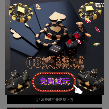
個小時，時間越長存活率越低，最長不要跨越20小
關閉
時。 重慶晚報記者 楊華 攝影報道 《愛美姨媽壹跤摔失
左耳 大夫:耳朵脆骨更易摔斷》由河南消息網-豫都網供應，
轉載請注明出處：
http://news.yuduxx.com/shwx/630411.html，感謝互
助！
2023-
08-
Previous Post:
蛇沒有曉得本身無毒角子老虎機 ，人沒
21
有曉得本身無對！你的仁慈,要留給理解感仇的人
Next Post:
玩運彩|山東一黌舍產生斗日本職棒即時比分
毆變亂致2人殞命 3名嫌犯被抓獲
Q8娛樂城註冊點擊下方