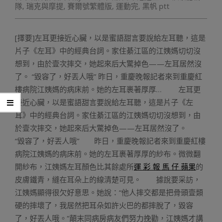
隊
,
瑞克與摩提
,
賽爾號繁體版
,
運動完
,
黑帆 ptt
[擇要]左耳更接近心臟，以是蜜語甜言要說給左耳聽，這是
片子《左耳》中的經典台詞。家住綦江區的江姨媽切切沒
想到，由於壹次摔交，她起來后大驚掉色——左耳居然沒
了。 “毀容了，好丟人哦” 昨日，重慶晚報記者來到重慶紅
樓病院江姨媽的病床前。她的左耳裹著厚厚… 左耳更
接近心臟，以是蜜語甜言要說給左耳聽，這是片子《左
耳》中的經典台詞。家住綦江區的江姨媽切切沒想到，由
於壹次摔交，她起來后大驚掉色——左耳居然沒了。
“毀容了，好丟人哦” 昨日，重慶晚報記者來到重慶紅樓
病院江姨媽的病床前。她的左耳裹著厚厚的紗布。微微翻
開紗布，江姨媽左耳顏色比其餘處所
運 彩 報 馬 仔 蘋果
的
皮膚鐵青，縫在耳朵上的線清楚可見。 據說要采訪，
江姨媽顯得很欠好意思。她說：“他人摔交都是把骨頭壹類
硬的摔壞了，我居然把耳朵如許火巴的都摔脫了，毀容
了，好丟人哦。”顛末同病房病友們努力挽勸，江姨媽才講