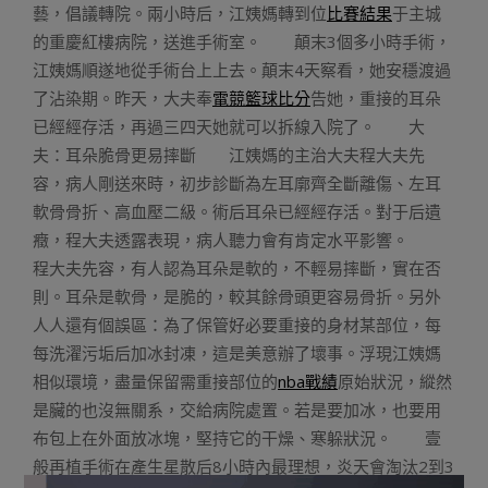
藝，倡議轉院。兩小時后，江姨媽轉到位
比賽結果
于主城
的重慶紅樓病院，送進手術室。 顛末3個多小時手術，
江姨媽順遂地從手術台上上去。顛末4天察看，她安穩渡過
了沾染期。昨天，大夫奉
電競籃球比分
告她，重接的耳朵
已經經存活，再過三四天她就可以拆線入院了。 大
夫：耳朵脆骨更易摔斷 江姨媽的主治大夫程大夫先
容，病人剛送來時，初步診斷為左耳廓齊全斷離傷、左耳
軟骨骨折、高血壓二級。術后耳朵已經經存活。對于后遺
癥，程大夫透露表現，病人聽力會有肯定水平影響。
程大夫先容，有人認為耳朵是軟的，不輕易摔斷，實在否
則。耳朵是軟骨，是脆的，較其餘骨頭更容易骨折。另外
人人還有個誤區：為了保管好必要重接的身材某部位，每
每洗濯污垢后加冰封凍，這是美意辦了壞事。浮現江姨媽
相似環境，盡量保留需重接部位的
nba戰績
原始狀況，縱然
是臟的也沒無關系，交給病院處置。若是要加冰，也要用
布包上在外面放冰塊，堅持它的干燥、寒躲狀況。 壹
般再植手術在產生星散后8小時內最理想，炎天會淘汰2到3