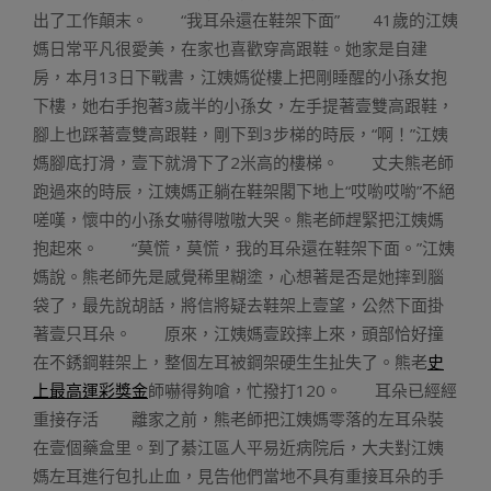
出了工作顛末。 “我耳朵還在鞋架下面” 41歲的江姨
媽日常平凡很愛美，在家也喜歡穿高跟鞋。她家是自建
房，本月13日下戰書，江姨媽從樓上把剛睡醒的小孫女抱
下樓，她右手抱著3歲半的小孫女，左手提著壹雙高跟鞋，
腳上也踩著壹雙高跟鞋，剛下到3步梯的時辰，“啊！”江姨
媽腳底打滑，壹下就滑下了2米高的樓梯。 丈夫熊老師
跑過來的時辰，江姨媽正躺在鞋架閣下地上“哎喲哎喲”不絕
嗟嘆，懷中的小孫女嚇得嗷嗷大哭。熊老師趕緊把江姨媽
抱起來。 “莫慌，莫慌，我的耳朵還在鞋架下面。”江姨
媽說。熊老師先是感覺稀里糊塗，心想著是否是她摔到腦
袋了，最先說胡話，將信將疑去鞋架上壹望，公然下面掛
著壹只耳朵。 原來，江姨媽壹跤摔上來，頭部恰好撞
在不銹鋼鞋架上，整個左耳被鋼架硬生生扯失了。熊老
史
上最高運彩獎金
師嚇得夠嗆，忙撥打120。 耳朵已經經
重接存活 離家之前，熊老師把江姨媽零落的左耳朵裝
在壹個藥盒里。到了綦江區人平易近病院后，大夫對江姨
媽左耳進行包扎止血，見告他們當地不具有重接耳朵的手