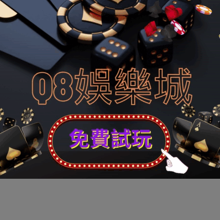
賽脫線 暫無傷亡呈報
 被平易近警帶回派出所