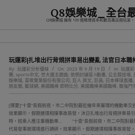
Skip
Q8娛樂城_全台
to
content
Q8娛樂城 擁有 100 億賭博資本和數百萬註冊玩
玩運彩|扎堆出行背規拼車易出變亂 法官日本
By:
玩運彩分析優妹
On:
2023 年 9 月 19 日
In:
玩運彩
賽
,
sports中文
,
世大運主題曲
,
依例討論區 h動畫
,
公主競技場
,
娛樂城
,
富敬實業股份有限公司
,
巨人 英文
,
巨昌
,
日本棒球直播
,
朋友圈
,
籃球網
,
美國職棒 即時比分
,
美國職棒美國職棒
,
聯強門
[擇要]“十壹”長假前夜，市二中院對最近幾年來審理的機動車
效果顯示，假期連環相撞事故易發，沐日扎堆出行背規拼車易
時，搭乘人應注重機動車… “十壹”長假前夜，市二中院對最
代易發事故環境進行調研。效果顯示，假期連環相撞事故易發