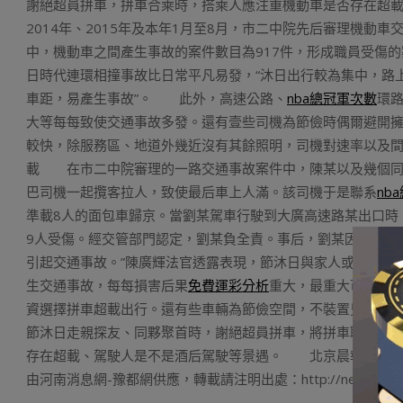
謝絕超員拼車，拼車合乘時，搭乘人應注重機動車是否存在
2014年、2015年及本年1月至8月，市二中院先后審理機動車
中，機動車之間產生事故的案件數目為917件，形成職員受傷的
日時代連環相撞事故比日常平凡易發，“沐日出行較為集中，路
車距，易產生事故”。 此外，高速公路、
nba總冠軍次數
環
大等每每致使交通事故多發。還有壹些司機為節儉時偶爾避開
較快，除服務區、地道外幾近沒有其餘照明，司機對速率以及
載 在市二中院審理的一路交通事故案件中，陳某以及幾個同
巴司機一起攬客拉人，致使最后車上人滿。該司機于是聯系
nb
準載8人的面包車歸京。當劉某駕車行駛到大廣高速路某出口時
9人受傷。經交管部門認定，劉某負全責。事后，劉某因交通
引起交通事故。”陳廣輝法官透露表現，節沐日與家人或者者同
生交通事故，每每損害后果
免費運彩分析
重大，最重大可能形
資選擇拼車超載出行。還有些車輛為節儉空間，不裝置兒童寧
節沐日走親探友、同夥聚首時，謝絕超員拼車，將拼車職員數
存在超載、駕駛人是不是酒后駕駛等景遇。 北京晨報記者 顏
由河南消息網-豫都網供應，轉載請注明出處：http://news.yuduxx