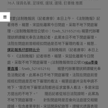
76人 球員名單
,
足球框
,
運球
,
運矮
,
釘書機 推薦
[擇要]法制晚報訊（記者唐寧）本日上午，《法制晚報》記
者得悉，楊慧、宋喆仳離案今日閉庭，采取不地下閉庭審
理。(法制晚報微信公號ID：fzwb_52165216) 楊慧代辦署
理狀師譚耀光奉告法晚記者，此案本日不地下閉庭審理，
法院在閉庭前曾經經扣問過是否地下審理的看法，楊慧…
運彩報馬仔即時比分
法制晚報訊（記者唐寧）本日上
午，《法制晚報》記者得悉，楊慧、宋喆仳離案今日閉
庭，采取不地下閉庭審理。(法制晚報微信公號ID
nba季後
賽直播
：fzwb_52165216) 楊慧代辦署理狀師譚耀光奉
告法晚記者，此案本日不地下閉庭審理，法院在閉庭前曾
經經扣問過是否地下審理的看法，楊慧這邊并沒有申請不
地下，“是否地下審理法院都邑征求當事人看法，多是宋喆
方提出的不地下。” 隨后記者從旭日法院證明，此案為
不地下閉庭審理。 針對閉庭時是否會向法庭提交相關
證據，包含產業宰割、宋喆開房紀錄等，譚耀光透露表現