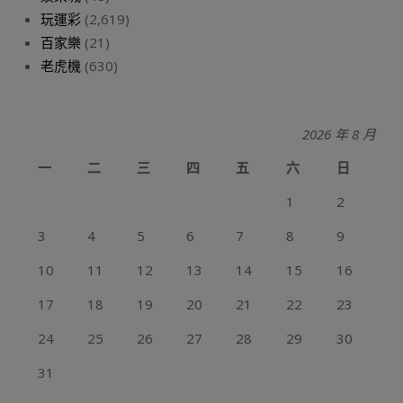
玩運彩
(2,619)
百家樂
(21)
老虎機
(630)
2026 年 8 月
一
二
三
四
五
六
日
1
2
3
4
5
6
7
8
9
10
11
12
13
14
15
16
17
18
19
20
21
22
23
24
25
26
27
28
29
30
31