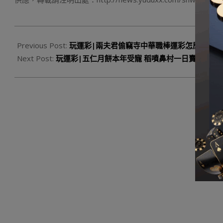
2023-
10-
Previous Post:
玩運彩|兩夫君偷竊寺中華職棒運彩怎麼玩院好
17
Next Post:
玩運彩|五仁月餅本年受寵 稻噴鼻村一日賣失落運彩討