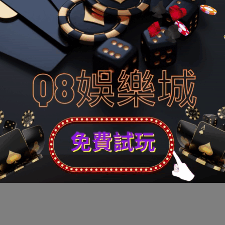
事箱 一年作案20余起
論line12萬塊