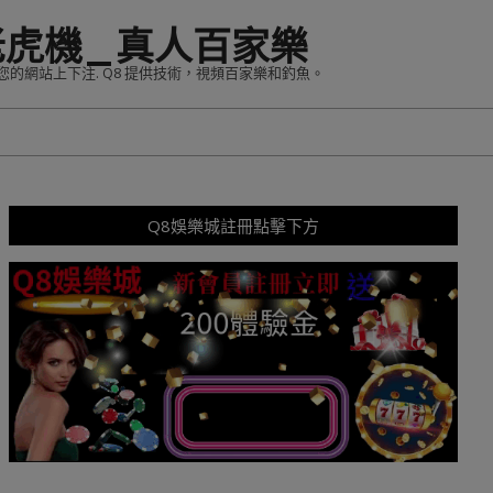
老虎機_真人百家樂
您的網站上下注. Q8 提供技術，視頻百家樂和釣魚。
Q8娛樂城註冊點擊下方