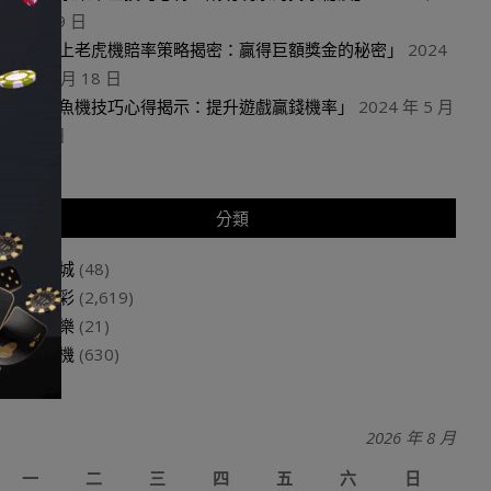
月 19 日
「線上老虎機賠率策略揭密：贏得巨額獎金的秘密」
2024
年 5 月 18 日
「捕魚機技巧心得揭示：提升遊戲贏錢機率」
2024 年 5 月
18 日
分類
娛樂城
(48)
玩運彩
(2,619)
百家樂
(21)
老虎機
(630)
2026 年 8 月
一
二
三
四
五
六
日